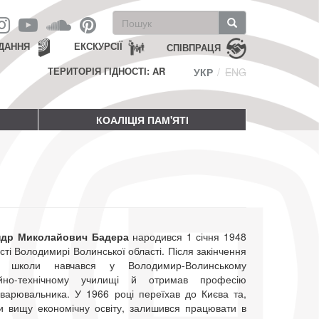
Пошукова
форма
Пошук
ДАННЯ
ЕКСКУРСІЇ
СПІВПРАЦЯ
ТЕРИТОРІЯ ГІДНОСТІ: AR
УКР
ENG
КОАЛІЦІЯ ПАМ'ЯТІ
ндр Миколайович Бадера
народився 1 січня 1948
істі Володимирі Волинської області. Після закінчення
ої школи навчався у Володимир-Волинському
ійно-технічному училищі й отримав професію
зварювальника. У 1966 році переїхав до Києва та,
и вищу економічну освіту, залишився працювати в