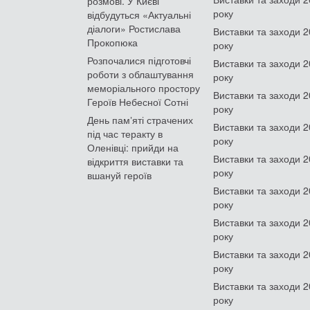
розмові. У Києві
року
відбудуться «Актуальні
діалоги» Ростислава
Виставки та заходи 
Прокопюка
року
Розпочалися підготовчі
Виставки та заходи 
роботи з облаштування
року
меморіального простору
Виставки та заходи 
Героїв Небесної Сотні
року
День памʼяті страчених
Виставки та заходи 
під час теракту в
року
Оленівці: прийди на
Виставки та заходи 
відкриття виставки та
року
вшануй героїв
Виставки та заходи 
року
Виставки та заходи 
року
Виставки та заходи 
року
Виставки та заходи 
року