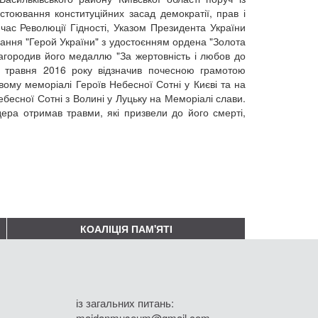
стоювання конституційних засад демократії, прав і
час Революції Гідності, Указом Президента України
ання "Герой України" з удостоєнням ордена "Золота
агородив його медаллю "За жертовність і любов до
8 травня 2016 року відзначив почесною грамотою
ому меморіалі Героїв Небесної Сотні у Києві та на
ебесної Сотні з Волині у Луцьку на Меморіалі слави.
ера отримав травми, які призвели до його смерті,
КОАЛІЦІЯ ПАМ'ЯТІ
із загальних питань:
maidanmuseum@gmail.com