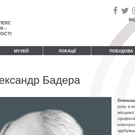
ВИ
ЛЕКС
І –
НОСТІ
МУЗЕЙ
ЛОКАЦІЇ
ПОБУДОВА
ександр Бадера
Олекса
року в м
місцев
профес
електро
здобувш