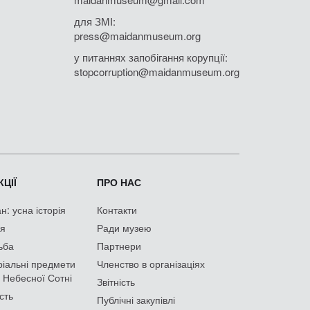
для ЗМІ:
press@maidanmuseum.org
у питаннях запобігання корупції:
stopcorruption@maidanmuseum.org
ЦІЇ
ПРО НАС
: усна історія
Контакти
ія
Ради музею
ьба
Партнери
іальні предмети
Членство в організаціях
 Небесної Сотні
Звітність
сть
Публічні закупівлі