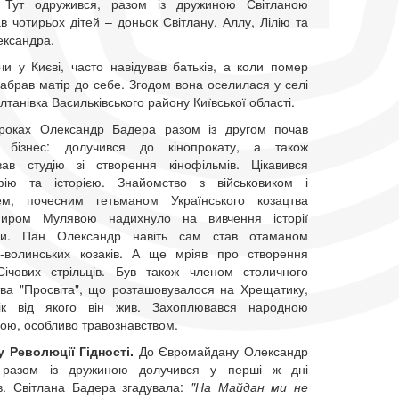
. Тут одружився, разом із дружиною Світланою
в чотирьох дітей – доньок Світлану, Аллу, Лілію та
ександра.
и у Києві, часто навідував батьків, а коли помер
забрав матір до себе. Згодом вона оселилася у селі
танівка Васильківського району Київської області.
роках Олександр Бадера разом із другом почав
 бізнес: долучився до кінопрокату, а також
ував студію зі створення кінофільмів. Цікавився
фію та історією. Знайомство з військовиком і
ем, почесним гетьманом Українського козацтва
иром Мулявою надихнуло на вивчення історії
ни. Пан Олександр навіть сам став отаманом
о-волинських козаків. А ще мріяв про створення
ічових стрільців. Був також членом столичного
тва "Просвіта", що розташовувалося на Хрещатику,
ік від якого він жив. Захоплювався народною
ою, особливо травознавством.
у Революції Гідності.
До Євромайдану Олександр
 разом із дружиною долучився у перші ж дні
ів. Світлана Бадера згадувала:
"На Майдан ми не