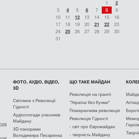
1
2
3
4
5
6
7
8
9
10
11
12
13
14
15
16
17
18
19
20
21
22
23
24
25
26
27
28
29
30
31
ФОТО, АУДІО, ВІДЕО,
ЩО ТАКЕ МАЙДАН
КОЛЕК
3D
Революція на граніті
Майдан
Світлини з Революції
"Україна без Кучми"
Агітац
Гідності
Помаранчева революція
Борот
Аудіоспогади учасників
Революція Гідності
Мемор
Майдану
2026
Героїв
- світ про Євромайдан
3D-панорами
Творчі
- творчість Майдану
Володимира Писаренка
2025