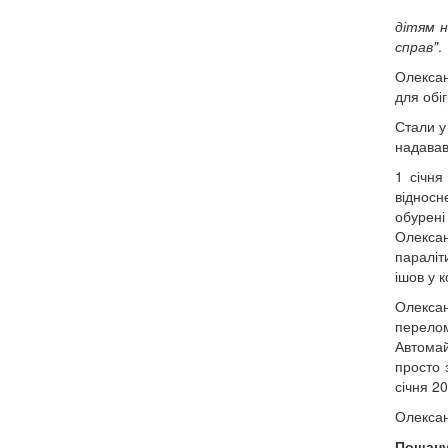
дітям н
справ"
.
Олексан
для обіг
Стали у
надавав
1 січня
відносн
обурені
Олексан
параліт
ішов у к
Олексан
перело
Автомай
просто 
січня 2
Олексан
Пошан