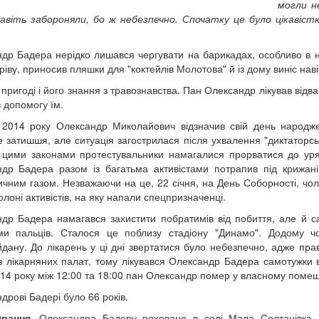
могли н
авіть забороняли, бо ж небезпечно. Спочатку це було цікавіс
др Бадера нерідко лишався чергувати на барикадах, особливо в ні
ріву, приносив пляшки для "коктейлів Молотова" й із дому виніс наві
 пригоді і його знання з травознавства. Пан Олександр лікував відв
 допомогу їм.
 2014 року Олександр Миколайович відзначив свій день народжен
е затишшя, але ситуація загострилася після ухвалення "диктаторськ
 цими законами протестувальники намагалися прорватися до уря
др Бадера разом із багатьма активістами потрапив під крижані
ичним газом. Незважаючи на це, 22 січня, на День Соборності, чол
олоні активістів, на яку напали спецпризначенці.
др Бадера намагався захистити побратимів від побиття, але й са
ми пальців. Сталося це поблизу стадіону "Динамо". Додому чо
дану. До лікарень у ці дні звертатися було небезпечно, адже пра
з лікарняних палат, тому лікувався Олександр Бадера самотужки
014 року між 12:00 та 18:00 пан Олександр помер у власному помеш
дрові Бадері було 66 років.
ування.
Олександра Бадеру поховано в селі Мала Солтанівка Ва