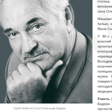
столиці
виховува
сина Ол
Мешкаюч
батько, 
Мала Сол
У 90-х 
власний
організ
етногра
науковц
Володим
козаччи
галицьк
музею С
товарис
неподал
медицин
Участь 
Бадера
протест
Герой Небесної Сотні Олександр Бадера