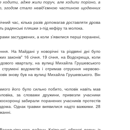
е ходити, адже жили поруч, але ходили порізно, а
тю, згодом стало невід’ємною частиною щоденних
чний час, кілька разів допомагав доставляти дрова
ть радянські пляшки з-під кефіру та молока.
арами застуджених, а коли з’явилися перші поранені,
ня. На Майдані у новорічні та різдвяні дні було
их законів" 16 січня. 19 січня, на Водохреща, коли
дового кварталу, на вулиці Михайла Грушевського
 струмені водометів і отримав отруєння нервово-
овік знову був на вулиці Михайла Грушевського. Він
мого його було сильно побито, чоловік навіть мав
ловіка, за словами дружини, привезли учасники
воохоронці забирали поранених учасників протестів
 вдома. Однак травми виявилися надто важкими. 28
канні.
сильківського району Київської області поруч із