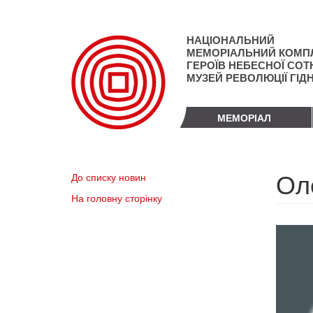
Перейти
до
основного
НАЦІОНАЛЬНИЙ
матеріалу
МЕМОРІАЛЬНИЙ КОМП
ГЕРОЇВ НЕБЕСНОЇ СОТН
МУЗЕЙ РЕВОЛЮЦІЇ ГІД
МЕМОРІАЛ
Ол
До списку новин
На головну сторінку