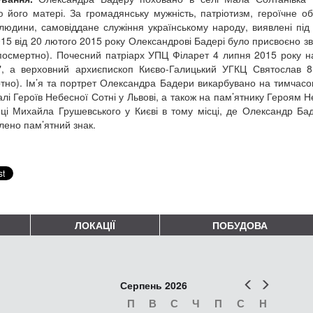
 його матері. За громадянську мужність, патріотизм, героїчне об
людини, самовіддане служіння українському народу, виявлені під 
15 від 20 лютого 2015 року Олександрові Бадері було присвоєно зв
(посмертно). Почесний патріарх УПЦ Філарет 4 липня 2015 року н
", а верховний архиєпископ Києво-Галицький УГКЦ Святослав 
тно). Ім’я та портрет Олександра Бадери викарбувано на тимчасов
лі Героїв Небесної Сотні у Львові, а також на пам’ятнику Героям Н
ці Михайла Грушевського у Києві в тому місці, де Олександр Бад
лено пам’ятний знак.
ЛОКАЦІЇ
ПОБУДОВА
Попер
Наст
Серпень 2026
П
В
С
Ч
П
С
Н