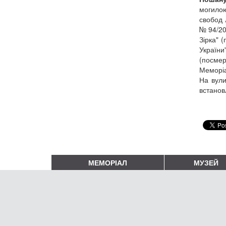
могилою
свобод 
№ 94/20
Зірка" 
України
(посмер
Меморіа
На вули
встанов
МЕМОРІАЛ
МУЗЕЙ