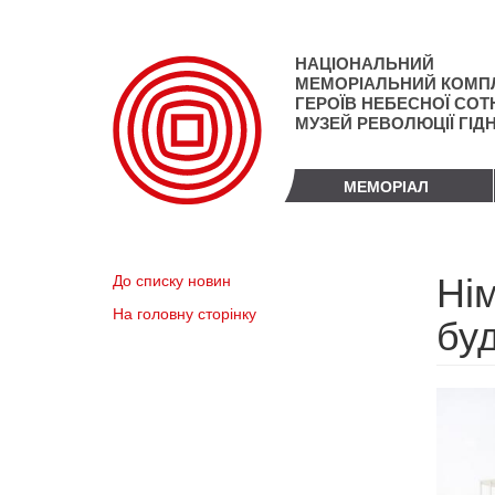
Перейти
до
основного
НАЦІОНАЛЬНИЙ
матеріалу
МЕМОРІАЛЬНИЙ КОМП
ГЕРОЇВ НЕБЕСНОЇ СОТН
МУЗЕЙ РЕВОЛЮЦІЇ ГІД
МЕМОРІАЛ
Нім
До списку новин
На головну сторінку
бу