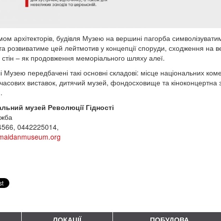
мом архітекторів, будівля Музею на вершині пагорба символізувати
та розвиватиме цей лейтмотив у концепції споруди, сходження на 
 стін – як продовження меморіального шляху алеї.
лі Музею передбачені такі основні складові: місце національних коме
часових виставок, дитячий музей, фондосховище та кіноконцертна за
и.
альний музей Революції Гідності
ужба
566, 0442225014,
maidanmuseum.org
ЛОКАЦІЇ
ПОБУДОВА