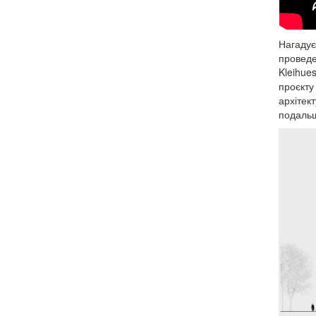
Нагадує
проведе
Kleihues
проєкту
архітек
подальш