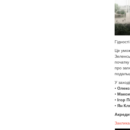
Гідності
Це умож
Зеленсь
початку
про заг
подальш
У заході
•
Олекс
•
Макси
•
Ігор 
•
Ян Кл
Акреди
Заклика