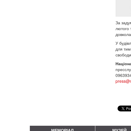
За заду
лютого 
довкола
У будів
для тим
свобод
Націон
прессл
0963934
press@
МЕМОРІАЛ
МУЗЕЙ