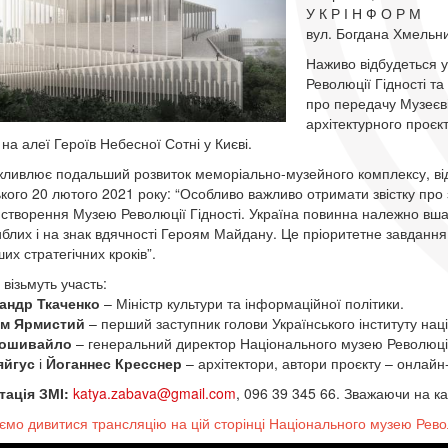
У К Р І Н Ф О Р М
вул. Богдана Хмельни
Наживо відбудеться 
Революції Гідності та
про передачу Музеєві
архітектурного проєк
 на алеї Героїв Небесної Сотні у Києві.
ливлює подальший розвиток меморіально-музейного комплексу, ві
кого 20 лютого 2021 року: “Особливо важливо отримати звістку п
 створення Музею Революції Гідності. Україна повинна належно вша
иблих і на знак вдячності Героям Майдану. Це пріоритетне завдання 
их стратегічних кроків”.
 візьмуть участь:
андр Ткаченко
– Міністр культури та інформаційної політики.
м Ярмистий
– перший заступник голови Українського інституту наці
Пошивайло
– генеральний директор Національного музею Революції 
яйгус
і
Йоганнес Кресснер
– архітектори, автори проєкту – онлай
тація ЗМІ:
katya.zabava@gmail.com
, 096 39 345 66. Зважаючи на ка
ємо дивитися трансляцію на цій сторінці Національного музею Револ