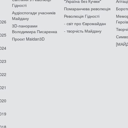
"Україна без Кучми"
Агітац
Гідності
Помаранчева революція
Борот
Аудіоспогади учасників
Революція Гідності
Мемор
Майдану
2026
Героїв
- світ про Євромайдан
3D-панорами
Творчі
- творчість Майдану
Володимира Писаренка
2025
Симво
Проєкт Maidan3D
[МАЙД
2024
2023
2022
2021
2020
2019
2018