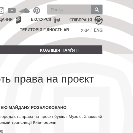
Пошукова
форма
Пошук
ДАННЯ
ЕКСКУРСІЇ
СПІВПРАЦЯ
ТЕРИТОРІЯ ГІДНОСТІ: AR
УКР
ENG
КОАЛІЦІЯ ПАМ'ЯТІ
ть права на проєкт
ЗЕЮ МАЙДАНУ РОЗБЛОКОВАНО
 передають права на проєкт будівлі Музею. Знаковий
рямій трансляції Київ–Берлін.
30