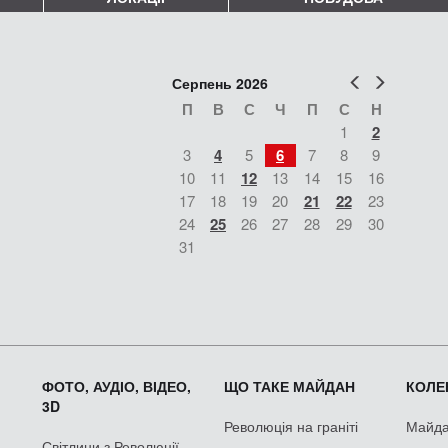
Попер
Наст
Серпень 2026
П
В
С
Ч
П
С
Н
1
2
3
4
5
6
7
8
9
10
11
12
13
14
15
16
17
18
19
20
21
22
23
24
25
26
27
28
29
30
31
ФОТО, АУДІО, ВІДЕО,
ЩО ТАКЕ МАЙДАН
КОЛЕК
3D
Революція на граніті
Майдан
Світлини з Революції