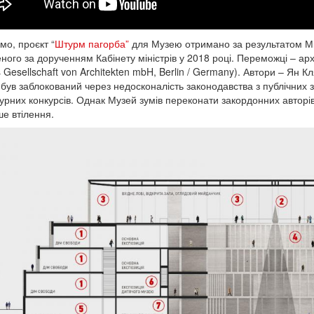
мо, проєкт “
Штурм пагорба”
для Музею отримано за результатом Між
ного за дорученням Кабінету міністрів у 2018 році. Переможці – арх
 Gesellschaft von Architekten mbH, Berlin / Germany). Автори – Ян К
 був заблокований через недосконалість законодавства з публічних за
турних конкурсів. Однак Музей зумів переконати закордонних авторі
е втілення.