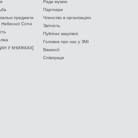
ія
Ради музею
ьба
Партнери
іальні предмети
Членство в організаціях
 Небесної Сотні
Звітність
сть
Публічні закупівлі
ліка
Головне про нас у ЗМІ
АН У КНИЖКАХ]
Вакансії
Співпраця