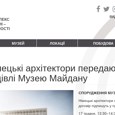
ВИ
ЛЕКС
І –
НОСТІ
МУЗЕЙ
ЛОКАЦІЇ
ПОБУДОВА
ецькі архітектори передаю
дівлі Музею Майдану
СПОРУДЖЕННЯ МУ
Німецькі архітектори
договір підпишуть у п
17 травня, 13:30–14: