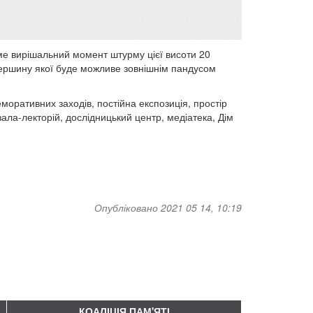
ме вирішальний момент штурму цієї висоти 20
вершину якої буде можливе зовнішнім пандусом
моративних заходів, постійна експозиція, простір
ла-лекторій, дослідницький центр, медіатека, Дім
Опубліковано 2021 05 14, 10:19
КОАЛІЦІЯ ПАМ'ЯТІ