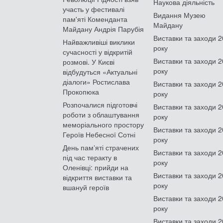
Наукова діяльність
участь у фестивалі
Видання Музею
пам'яті Коменданта
Майдану
Майдану Андрія Парубія
Виставки та заходи 
Найважливіші виклики
року
сучасності у відкритій
Виставки та заходи 
розмові. У Києві
року
відбудуться «Актуальні
діалоги» Ростислава
Виставки та заходи 
Прокопюка
року
Розпочалися підготовчі
Виставки та заходи 
роботи з облаштування
року
меморіального простору
Виставки та заходи 
Героїв Небесної Сотні
року
День памʼяті страчених
Виставки та заходи 
під час теракту в
року
Оленівці: прийди на
Виставки та заходи 
відкриття виставки та
року
вшануй героїв
Виставки та заходи 
року
Виставки та заходи 