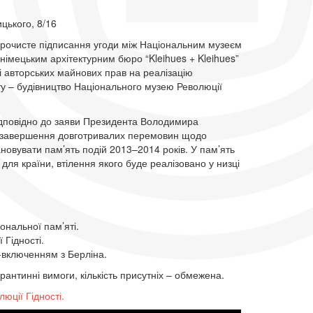
цького, 8/16
урочисте підписання угоди між Національним музеєм
 німецьким архітектурним бюро “Kleihues + Kleihues”
 авторських майнових прав на реалізацію
ту – будівництво Національного музею Революції
дповідно до заяви Президента Володимира
ро завершення довготривалих перемовин щодо
новувати пам’ять подій 2013–2014 років. У пам’ять
для країни, втілення якого буде реалізовано у низці
ональної пам’яті.
Гідності.
н-включенням з Берліна.
рантинні вимоги, кількість присутніх – обмежена.
юції Гідності.