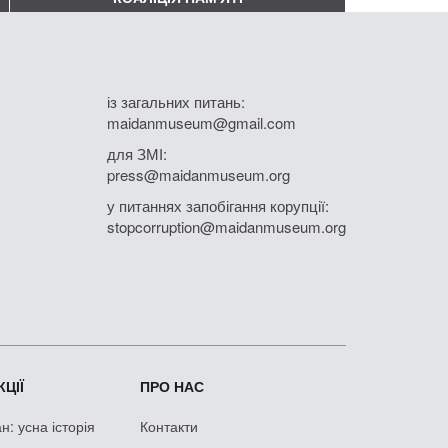
із загальних питань:
maidanmuseum@gmail.com
для ЗМІ:
press@maidanmuseum.org
у питаннях запобігання корупції:
stopcorruption@maidanmuseum.org
ЦІЇ
ПРО НАС
: усна історія
Контакти