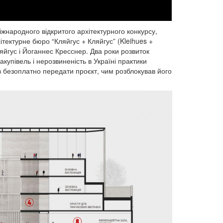
народного відкритого архітектурного конкурсу,
ітектурне бюро “Кляйгус + Кляйгус” (Kleihues +
ляйгус і Йоганнес Кресснер. Два роки розвиток
купівель і нерозвиненість в Україні практики
в безоплатно передати проєкт, чим розблокував його