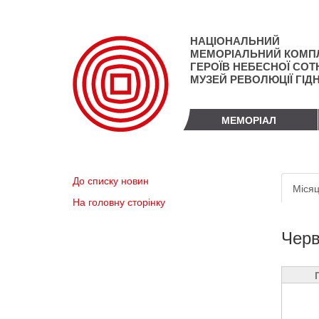
Перейти
до
основного
НАЦІОНАЛЬНИЙ
матеріалу
МЕМОРІАЛЬНИЙ КОМП
ГЕРОЇВ НЕБЕСНОЇ СОТН
МУЗЕЙ РЕВОЛЮЦІЇ ГІД
МЕМОРІАЛ
Пер
До списку новин
Місяц
вкл
На головну сторінку
Черв