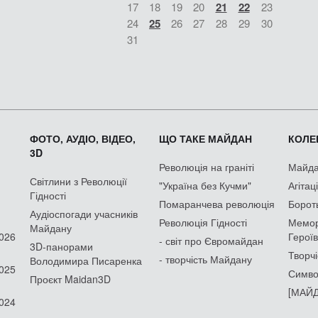
17
18
19
20
21
22
23
24
25
26
27
28
29
30
31
ФОТО, АУДІО, ВІДЕО,
ЩО ТАКЕ МАЙДАН
КОЛЕК
3D
Революція на граніті
Майдан
Світлини з Революції
"Україна без Кучми"
Агітац
Гідності
Помаранчева революція
Борот
Аудіоспогади учасників
Революція Гідності
Мемор
Майдану
2026
Героїв
- світ про Євромайдан
3D-панорами
Творчі
- творчість Майдану
Володимира Писаренка
2025
Симво
Проєкт Maidan3D
[МАЙД
2024