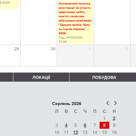
6/2026 -
Оголошення початку
реєстрації на участь
щорічному забігу
пам’яті полеглих
військовослужбовців
“Шаную воїнів, біжу
за героїв України” –
2026
Срд, 24/06/2026 -
15:06
29
30
1
2
ЛОКАЦІЇ
ПОБУДОВА
Попер
Наст
Серпень 2026
П
В
С
Ч
П
С
Н
1
2
3
4
5
6
7
8
9
10
11
12
13
14
15
16