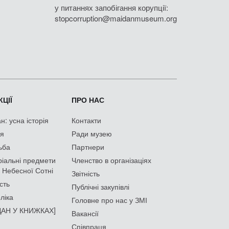
у питаннях запобігання корупції:
stopcorruption@maidanmuseum.org
ЦІЇ
ПРО НАС
: усна історія
Контакти
ія
Ради музею
ьба
Партнери
іальні предмети
Членство в організаціях
 Небесної Сотні
Звітність
сть
Публічні закупівлі
ліка
Головне про нас у ЗМІ
АН У КНИЖКАХ]
Вакансії
Співпраця