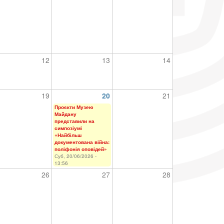
12
13
14
19
20
21
Проєкти Музею
Майдану
представили на
симпозіумі
«Найбільш
документована війна:
поліфонія оповідей»
Суб, 20/06/2026 -
13:56
26
27
28