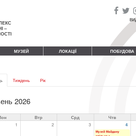
ВИ
ЛЕКС
І –
НОСТІ
МУЗЕЙ
ЛОКАЦІЇ
ПОБУДОВА
винні
ь
(активна
Тиждень
Рік
адки
вкладка)
ень 2026
Пон
Втр
Срд
Чтв
1
2
3
4
Музей Майдану
спільно з