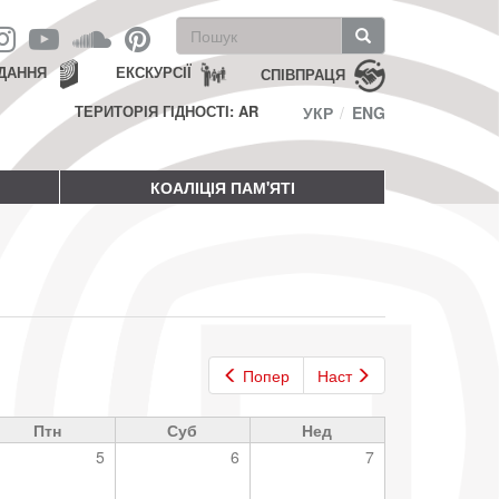
Пошукова
форма
Пошук
ДАННЯ
ЕКСКУРСІЇ
СПІВПРАЦЯ
ТЕРИТОРІЯ ГІДНОСТІ: AR
УКР
ENG
КОАЛІЦІЯ ПАМ'ЯТІ
Попер
Наст
Птн
Суб
Нед
5
6
7