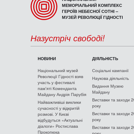
МЕМОРІАЛЬНИЙ КОМПЛЕКС
ГЕРОЇВ НЕБЕСНОЇ СОТНІ –
МУЗЕЙ РЕВОЛЮЦІЇ ГІДНОСТІ
Назустріч свободі!
НОВИНИ
ДІЯЛЬНІСТЬ
Національний музей
Соціальні кампанії
Революції Гідності взяв
Наукова діяльність
участь у фестивалі
Видання Музею
пам'яті Коменданта
Майдану
Майдану Андрія Парубія
Виставки та заходи 
Найважливіші виклики
року
сучасності у відкритій
Виставки та заходи 
розмові. У Києві
року
відбудуться «Актуальні
діалоги» Ростислава
Виставки та заходи 
Прокопюка
року