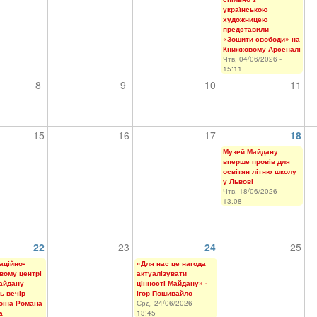
українською
художницею
представили
«Зошити свободи» на
Книжковому Арсеналі
Чтв, 04/06/2026 -
15:11
8
9
10
11
15
16
17
18
Музей Майдану
вперше провів для
освітян літню школу
у Львові
Чтв, 18/06/2026 -
13:08
22
23
24
25
аційно-
«Для нас це нагода
вому центрі
актуалізувати
айдану
цінності Майдану» -
ь вечір
Ігор Пошивайло
воїна Романа
Срд, 24/06/2026 -
а
13:45