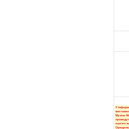
У Інформ
виставко
Музею М
проведут
пам’яті 
Орищенк