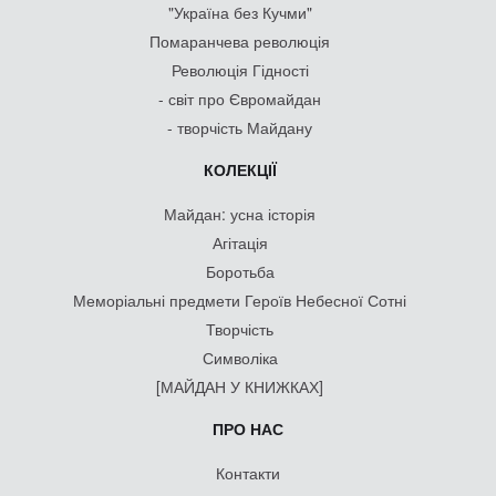
"Україна без Кучми"
Помаранчева революція
Революція Гідності
- світ про Євромайдан
- творчість Майдану
КОЛЕКЦІЇ
Майдан: усна історія
Агітація
Боротьба
Меморіальні предмети Героїв Небесної Сотні
Творчість
Символіка
[МАЙДАН У КНИЖКАХ]
ПРО НАС
Контакти