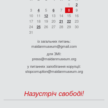
1
2
3
4
5
6
7
8
9
10
11
12
13
14
15
16
17
18
19
20
21
22
23
24
25
26
27
28
29
30
31
із загальних питань:
maidanmuseum@gmail.com
для ЗМІ:
press@maidanmuseum.org
у питаннях запобігання корупції:
stopcorruption@maidanmuseum.org
Назустріч свободі!