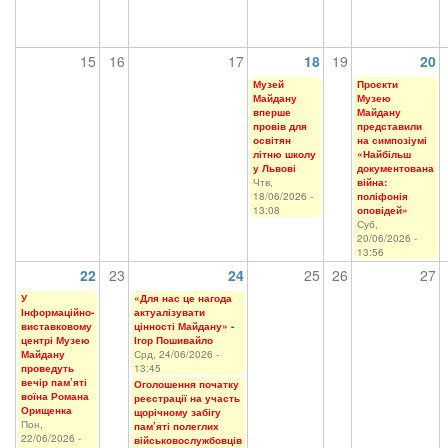
15
16
17
18
19
20
Музей
Проєкти
Майдану
Музею
вперше
Майдану
провів для
представили
освітян
на симпозіумі
літню школу
«Найбільш
у Львові
документована
Чтв,
війна:
18/06/2026 -
поліфонія
13:08
оповідей»
Суб,
20/06/2026 -
13:56
22
23
24
25
26
27
У
«Для нас це нагода
Інформаційно-
актуалізувати
виставковому
цінності Майдану» -
центрі Музею
Ігор Пошивайло
Майдану
Срд, 24/06/2026 -
проведуть
13:45
вечір пам’яті
Оголошення початку
воїна Романа
реєстрації на участь
Орищенка
щорічному забігу
Пон,
пам’яті полеглих
22/06/2026 -
військовослужбовців