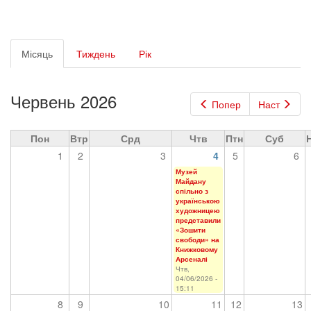
Первинні
Місяць
(активна
Тиждень
Рік
вкладки
вкладка)
Червень 2026
Попер
Наст
Пон
Втр
Срд
Чтв
Птн
Суб
1
2
3
4
5
6
Музей
Майдану
спільно з
українською
художницею
представили
«Зошити
свободи» на
Книжковому
Арсеналі
Чтв,
04/06/2026 -
15:11
8
9
10
11
12
13