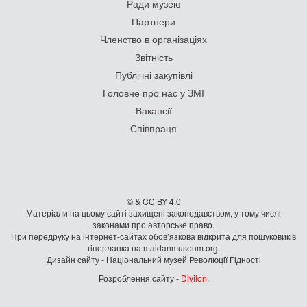
Ради музею
Партнери
Членство в організаціях
Звітність
Публічні закупівлі
Головне про нас у ЗМІ
Вакансії
Співпраця
© & CC BY 4.0
Матеріали на цьому сайті захищені законодавством, у тому числі
законами про авторське право.
При передруку на iнтернет-сайтах обов’язкова відкрита для пошуковиків
гiперланка на maidanmuseum.org.
Дизайн сайту - Національний музей Революції Гідності
Розроблення сайту -
Divilon
.