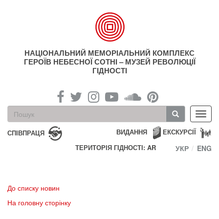
Перейти
до
основного
матеріалу
НАЦІОНАЛЬНИЙ МЕМОРІАЛЬНИЙ КОМПЛЕКС
ГЕРОЇВ НЕБЕСНОЇ СОТНІ – МУЗЕЙ РЕВОЛЮЦІЇ
ГІДНОСТІ
Пошукова
Toggl
форма
navig
Пошук
ВИДАННЯ
ЕКСКУРСІЇ
СПІВПРАЦЯ
ТЕРИТОРІЯ ГІДНОСТІ: AR
УКР
ENG
До списку новин
На головну сторінку