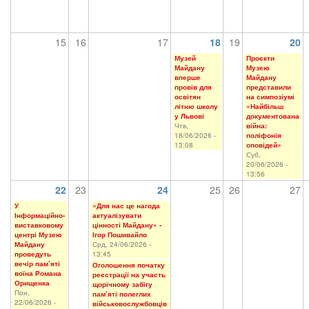
15
16
17
18
19
20
Музей
Проєкти
Майдану
Музею
вперше
Майдану
провів для
представили
освітян
на симпозіумі
літню школу
«Найбільш
у Львові
документована
Чтв,
війна:
18/06/2026 -
поліфонія
13:08
оповідей»
Суб,
20/06/2026 -
13:56
22
23
24
25
26
27
У
«Для нас це нагода
Інформаційно-
актуалізувати
виставковому
цінності Майдану» -
центрі Музею
Ігор Пошивайло
Майдану
Срд, 24/06/2026 -
проведуть
13:45
вечір пам’яті
Оголошення початку
воїна Романа
реєстрації на участь
Орищенка
щорічному забігу
Пон,
пам’яті полеглих
22/06/2026 -
військовослужбовців