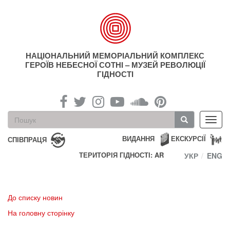
Перейти
до
основного
матеріалу
НАЦІОНАЛЬНИЙ МЕМОРІАЛЬНИЙ КОМПЛЕКС
ГЕРОЇВ НЕБЕСНОЇ СОТНІ – МУЗЕЙ РЕВОЛЮЦІЇ
ГІДНОСТІ
Пошукова
Toggl
форма
navig
Пошук
ВИДАННЯ
ЕКСКУРСІЇ
СПІВПРАЦЯ
ТЕРИТОРІЯ ГІДНОСТІ: AR
УКР
ENG
До списку новин
На головну сторінку