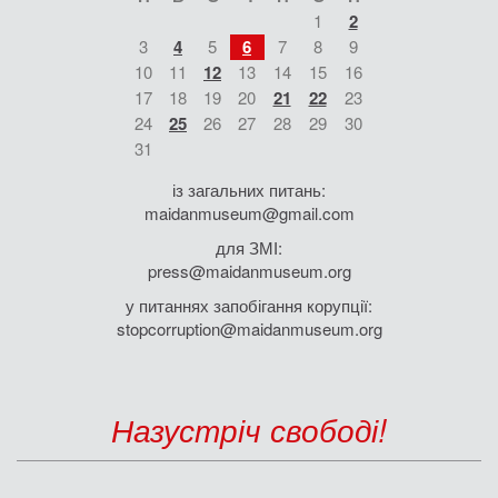
1
2
3
4
5
6
7
8
9
10
11
12
13
14
15
16
17
18
19
20
21
22
23
24
25
26
27
28
29
30
31
із загальних питань:
maidanmuseum@gmail.com
для ЗМІ:
press@maidanmuseum.org
у питаннях запобігання корупції:
stopcorruption@maidanmuseum.org
Назустріч свободі!