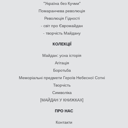
"Україна без Кучми"
Помаранчева революція
Революція Гідності
- світ про Євромайдан
- творчість Майдану
КОЛЕКЦІЇ
Майдан: усна історія
Агітація
Боротьба
Меморіальні предмети Героїв Небесної Сотні
Творчість
Символіка
[МАЙДАН У КНИЖКАХ]
ПРО НАС
Контакти