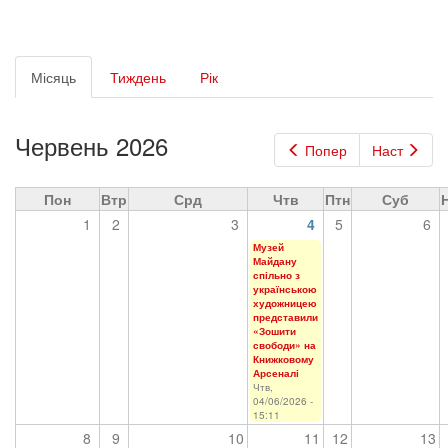
Первинні
Місяць
(активна
Тиждень
Рік
вкладки
вкладка)
Червень 2026
Попер
Наст
Пон
Втр
Срд
Чтв
Птн
Суб
1
2
3
4
5
6
Музей
Майдану
спільно з
українською
художницею
представили
«Зошити
свободи» на
Книжковому
Арсеналі
Чтв,
04/06/2026 -
15:11
8
9
10
11
12
13