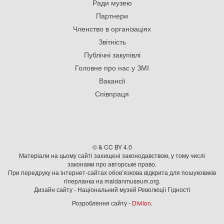
Ради музею
Партнери
Членство в організаціях
Звітність
Публічні закупівлі
Головне про нас у ЗМІ
Вакансії
Співпраця
© & CC BY 4.0
Матеріали на цьому сайті захищені законодавством, у тому числі
законами про авторське право.
При передруку на iнтернет-сайтах обов’язкова відкрита для пошуковиків
гiперланка на maidanmuseum.org.
Дизайн сайту - Національний музей Революції Гідності
Розроблення сайту -
Divilon
.