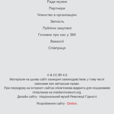
Ради музею
Партнери
Членство в організаціях
Звітність
Публічні закупівлі
Головне про нас у ЗМІ
Вакансії
Співпраця
© & CC BY 4.0
Матеріали на цьому сайті захищені законодавством, у тому числі
законами про авторське право.
При передруку на iнтернет-сайтах обов’язкова відкрита для пошуковиків
гiперланка на maidanmuseum.org.
Дизайн сайту - Національний музей Революції Гідності
Розроблення сайту -
Divilon
.