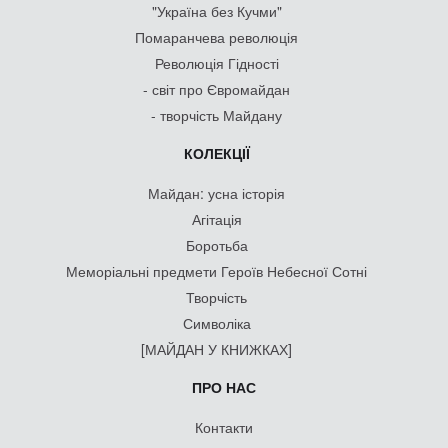
"Україна без Кучми"
Помаранчева революція
Революція Гідності
- світ про Євромайдан
- творчість Майдану
КОЛЕКЦІЇ
Майдан: усна історія
Агітація
Боротьба
Меморіальні предмети Героїв Небесної Сотні
Творчість
Символіка
[МАЙДАН У КНИЖКАХ]
ПРО НАС
Контакти