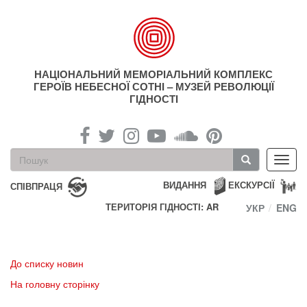
Перейти
до
основного
матеріалу
НАЦІОНАЛЬНИЙ МЕМОРІАЛЬНИЙ КОМПЛЕКС
ГЕРОЇВ НЕБЕСНОЇ СОТНІ – МУЗЕЙ РЕВОЛЮЦІЇ
ГІДНОСТІ
Пошукова
Toggl
форма
navig
Пошук
ВИДАННЯ
ЕКСКУРСІЇ
СПІВПРАЦЯ
ТЕРИТОРІЯ ГІДНОСТІ: AR
УКР
ENG
До списку новин
На головну сторінку