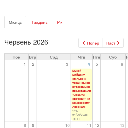
Первинні
Місяць
(активна
Тиждень
Рік
вкладки
вкладка)
Червень 2026
Попер
Наст
Пон
Втр
Срд
Чтв
Птн
Суб
1
2
3
4
5
6
Музей
Майдану
спільно з
українською
художницею
представили
«Зошити
свободи» на
Книжковому
Арсеналі
Чтв,
04/06/2026 -
15:11
8
9
10
11
12
13