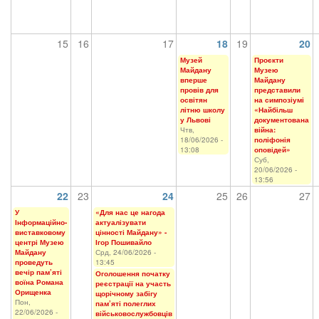
15
16
17
18
19
20
Музей
Проєкти
Майдану
Музею
вперше
Майдану
провів для
представили
освітян
на симпозіумі
літню школу
«Найбільш
у Львові
документована
Чтв,
війна:
18/06/2026 -
поліфонія
13:08
оповідей»
Суб,
20/06/2026 -
13:56
22
23
24
25
26
27
У
«Для нас це нагода
Інформаційно-
актуалізувати
виставковому
цінності Майдану» -
центрі Музею
Ігор Пошивайло
Майдану
Срд, 24/06/2026 -
проведуть
13:45
вечір пам’яті
Оголошення початку
воїна Романа
реєстрації на участь
Орищенка
щорічному забігу
Пон,
пам’яті полеглих
22/06/2026 -
військовослужбовців