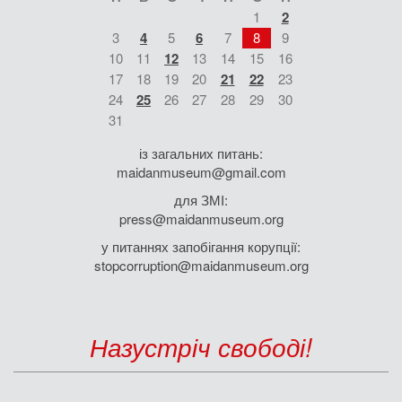
1
2
3
4
5
6
7
8
9
10
11
12
13
14
15
16
17
18
19
20
21
22
23
24
25
26
27
28
29
30
31
із загальних питань:
maidanmuseum@gmail.com
для ЗМІ:
press@maidanmuseum.org
у питаннях запобігання корупції:
stopcorruption@maidanmuseum.org
Назустріч свободі!