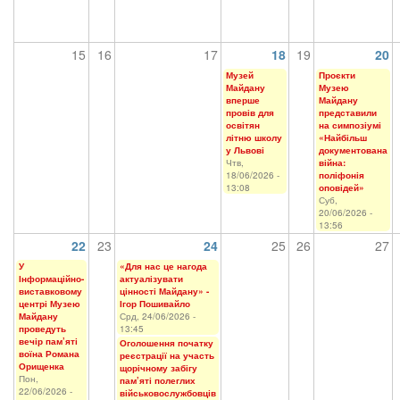
15
16
17
18
19
20
Музей
Проєкти
Майдану
Музею
вперше
Майдану
провів для
представили
освітян
на симпозіумі
літню школу
«Найбільш
у Львові
документована
Чтв,
війна:
18/06/2026 -
поліфонія
13:08
оповідей»
Суб,
20/06/2026 -
13:56
22
23
24
25
26
27
У
«Для нас це нагода
Інформаційно-
актуалізувати
виставковому
цінності Майдану» -
центрі Музею
Ігор Пошивайло
Майдану
Срд, 24/06/2026 -
проведуть
13:45
вечір пам’яті
Оголошення початку
воїна Романа
реєстрації на участь
Орищенка
щорічному забігу
Пон,
пам’яті полеглих
22/06/2026 -
військовослужбовців