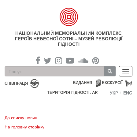
Перейти
до
основного
матеріалу
НАЦІОНАЛЬНИЙ МЕМОРІАЛЬНИЙ КОМПЛЕКС
ГЕРОЇВ НЕБЕСНОЇ СОТНІ – МУЗЕЙ РЕВОЛЮЦІЇ
ГІДНОСТІ
Пошукова
Toggl
форма
navig
Пошук
ВИДАННЯ
ЕКСКУРСІЇ
СПІВПРАЦЯ
ТЕРИТОРІЯ ГІДНОСТІ: AR
УКР
ENG
До списку новин
На головну сторінку