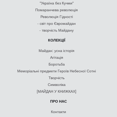
"Україна без Кучми"
Помаранчева революція
Революція Гідності
- світ про Євромайдан
- творчість Майдану
КОЛЕКЦІЇ
Майдан: усна історія
Агітація
Боротьба
Меморіальні предмети Героїв Небесної Сотні
Творчість
Символіка
[МАЙДАН У КНИЖКАХ]
ПРО НАС
Контакти