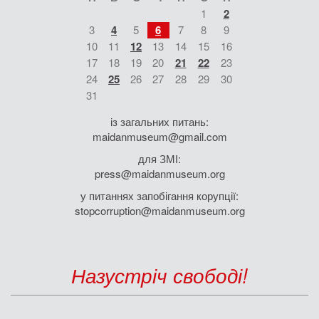
1
2
3
4
5
6
7
8
9
10
11
12
13
14
15
16
17
18
19
20
21
22
23
24
25
26
27
28
29
30
31
із загальних питань:
maidanmuseum@gmail.com
для ЗМІ:
press@maidanmuseum.org
у питаннях запобігання корупції:
stopcorruption@maidanmuseum.org
Назустріч свободі!