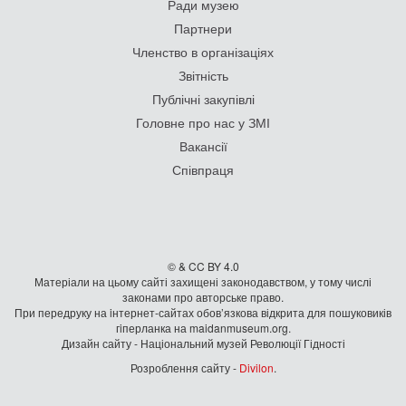
Ради музею
Партнери
Членство в організаціях
Звітність
Публічні закупівлі
Головне про нас у ЗМІ
Вакансії
Співпраця
© & CC BY 4.0
Матеріали на цьому сайті захищені законодавством, у тому числі
законами про авторське право.
При передруку на iнтернет-сайтах обов’язкова відкрита для пошуковиків
гiперланка на maidanmuseum.org.
Дизайн сайту - Національний музей Революції Гідності
Розроблення сайту -
Divilon
.