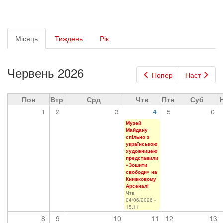
Первинні
Місяць
(активна
Тиждень
Рік
вкладки
вкладка)
Червень 2026
Попер
Наст
Пон
Втр
Срд
Чтв
Птн
Суб
1
2
3
4
5
6
Музей
Майдану
спільно з
українською
художницею
представили
«Зошити
свободи» на
Книжковому
Арсеналі
Чтв,
04/06/2026 -
15:11
8
9
10
11
12
13