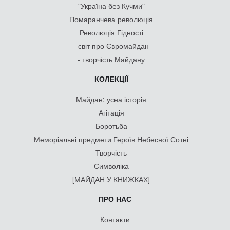
"Україна без Кучми"
Помаранчева революція
Революція Гідності
- світ про Євромайдан
- творчість Майдану
КОЛЕКЦІЇ
Майдан: усна історія
Агітація
Боротьба
Меморіальні предмети Героїв Небесної Сотні
Творчість
Символіка
[МАЙДАН У КНИЖКАХ]
ПРО НАС
Контакти