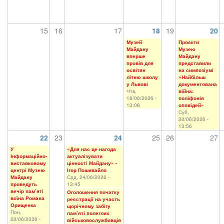
15
16
17
18
19
20
Музей
Проєкти
Майдану
Музею
вперше
Майдану
провів для
представили
освітян
на симпозіумі
літню школу
«Найбільш
у Львові
документована
Чтв,
війна:
18/06/2026 -
поліфонія
13:08
оповідей»
Суб,
20/06/2026 -
13:56
22
23
24
25
26
27
У
«Для нас це нагода
Інформаційно-
актуалізувати
виставковому
цінності Майдану» -
центрі Музею
Ігор Пошивайло
Майдану
Срд, 24/06/2026 -
проведуть
13:45
вечір пам’яті
Оголошення початку
воїна Романа
реєстрації на участь
Орищенка
щорічному забігу
Пон,
пам’яті полеглих
22/06/2026 -
військовослужбовців