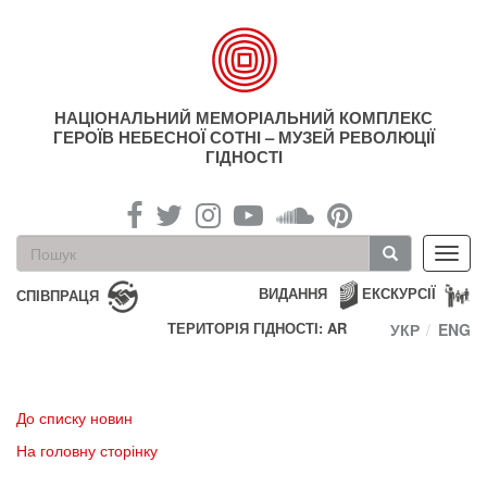
Перейти
до
основного
матеріалу
НАЦІОНАЛЬНИЙ МЕМОРІАЛЬНИЙ КОМПЛЕКС
ГЕРОЇВ НЕБЕСНОЇ СОТНІ – МУЗЕЙ РЕВОЛЮЦІЇ
ГІДНОСТІ
Пошукова
Toggl
форма
navig
Пошук
ВИДАННЯ
ЕКСКУРСІЇ
СПІВПРАЦЯ
ТЕРИТОРІЯ ГІДНОСТІ: AR
УКР
ENG
До списку новин
На головну сторінку