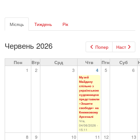
Первинні
Місяць
(активна
Тиждень
Рік
вкладки
вкладка)
Червень 2026
Попер
Наст
Пон
Втр
Срд
Чтв
Птн
Суб
1
2
3
4
5
6
Музей
Майдану
спільно з
українською
художницею
представили
«Зошити
свободи» на
Книжковому
Арсеналі
Чтв,
04/06/2026 -
15:11
8
9
10
11
12
13