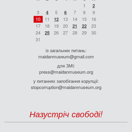
1
2
3
4
5
6
7
8
9
10
11
12
13
14
15
16
17
18
19
20
21
22
23
24
25
26
27
28
29
30
31
із загальних питань:
maidanmuseum@gmail.com
для ЗМІ:
press@maidanmuseum.org
у питаннях запобігання корупції:
stopcorruption@maidanmuseum.org
Назустріч свободі!