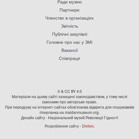
Ради музею
Партнери
Членство в організаціях
Звітність
Публічні закупівлі
Головне про нас у ЗМІ
Вакансії
Співпраця
© & CC BY 4.0
Матеріали на цьому сайті захищені законодавством, у тому числі
законами про авторське право.
При передруку на iнтернет-сайтах обов’язкова відкрита для пошуковиків
гiперланка на maidanmuseum.org.
Дизайн сайту - Національний музей Революції Гідності
Розроблення сайту -
Divilon
.