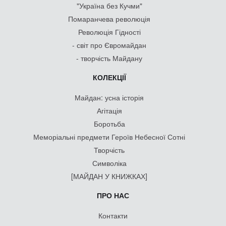
"Україна без Кучми"
Помаранчева революція
Революція Гідності
- світ про Євромайдан
- творчість Майдану
КОЛЕКЦІЇ
Майдан: усна історія
Агітація
Боротьба
Меморіальні предмети Героїв Небесної Сотні
Творчість
Символіка
[МАЙДАН У КНИЖКАХ]
ПРО НАС
Контакти