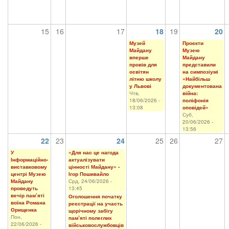
15
16
17
18
19
20
Музей
Проєкти
Майдану
Музею
вперше
Майдану
провів для
представили
освітян
на симпозіумі
літню школу
«Найбільш
у Львові
документована
Чтв,
війна:
18/06/2026 -
поліфонія
13:08
оповідей»
Суб,
20/06/2026 -
13:56
22
23
24
25
26
27
У
«Для нас це нагода
Інформаційно-
актуалізувати
виставковому
цінності Майдану» -
центрі Музею
Ігор Пошивайло
Майдану
Срд, 24/06/2026 -
проведуть
13:45
вечір пам’яті
Оголошення початку
воїна Романа
реєстрації на участь
Орищенка
щорічному забігу
Пон,
пам’яті полеглих
22/06/2026 -
військовослужбовців