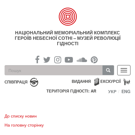
Перейти
до
основного
матеріалу
НАЦІОНАЛЬНИЙ МЕМОРІАЛЬНИЙ КОМПЛЕКС
ГЕРОЇВ НЕБЕСНОЇ СОТНІ – МУЗЕЙ РЕВОЛЮЦІЇ
ГІДНОСТІ
Пошукова
Toggl
форма
navig
Пошук
ВИДАННЯ
ЕКСКУРСІЇ
СПІВПРАЦЯ
ТЕРИТОРІЯ ГІДНОСТІ: AR
УКР
ENG
До списку новин
На головну сторінку