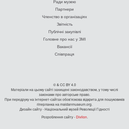
Ради музею
Партнери
Членство в організаціях
Звітність
Публічні закупівлі
Головне про нас у ЗМІ
Вакансії
Співпраця
© & CC BY 4.0
Матеріали на цьому сайті захищені законодавством, у тому числі
законами про авторське право.
При передруку на iнтернет-сайтах обов’язкова відкрита для пошуковиків
гiперланка на maidanmuseum.org.
Дизайн сайту - Національний музей Революції Гідності
Розроблення сайту -
Divilon
.