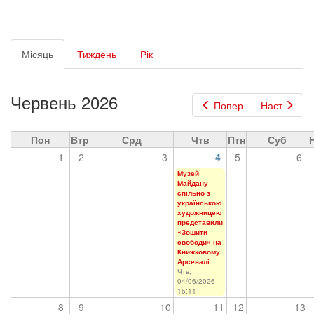
Первинні
Місяць
(активна
Тиждень
Рік
вкладки
вкладка)
Червень 2026
Попер
Наст
Пон
Втр
Срд
Чтв
Птн
Суб
1
2
3
4
5
6
Музей
Майдану
спільно з
українською
художницею
представили
«Зошити
свободи» на
Книжковому
Арсеналі
Чтв,
04/06/2026 -
15:11
8
9
10
11
12
13