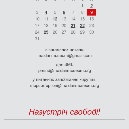
1
2
3
4
5
6
7
8
9
10
11
12
13
14
15
16
17
18
19
20
21
22
23
24
25
26
27
28
29
30
31
із загальних питань:
maidanmuseum@gmail.com
для ЗМІ:
press@maidanmuseum.org
у питаннях запобігання корупції:
stopcorruption@maidanmuseum.org
Назустріч свободі!