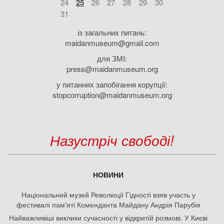
24
25
26
27
28
29
30
31
із загальних питань:
maidanmuseum@gmail.com
для ЗМІ:
press@maidanmuseum.org
у питаннях запобігання корупції:
stopcorruption@maidanmuseum.org
Назустріч свободі!
НОВИНИ
Національний музей Революції Гідності взяв участь у
фестивалі пам'яті Коменданта Майдану Андрія Парубія
Найважливіші виклики сучасності у відкритій розмові. У Києві