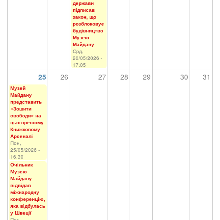
держави
підписав
закон, що
розблоковує
будівництво
Музею
Майдану
Срд,
20/05/2026 -
17:05
25
26
27
28
29
30
31
Музей
Майдану
представить
«Зошити
свободи» на
цьогорічному
Книжковому
Арсеналі
Пон,
25/05/2026 -
16:30
Очільник
Музею
Майдану
відвідав
міжнародну
конференцію,
яка відбулась
у Швеції
Пон,