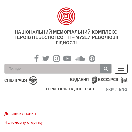
Перейти
до
основного
матеріалу
НАЦІОНАЛЬНИЙ МЕМОРІАЛЬНИЙ КОМПЛЕКС
ГЕРОЇВ НЕБЕСНОЇ СОТНІ – МУЗЕЙ РЕВОЛЮЦІЇ
ГІДНОСТІ
Пошукова
Toggl
форма
navig
Пошук
ВИДАННЯ
ЕКСКУРСІЇ
СПІВПРАЦЯ
ТЕРИТОРІЯ ГІДНОСТІ: AR
УКР
ENG
До списку новин
На головну сторінку