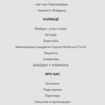
- світ про Євромайдан
- творчість Майдану
КОЛЕКЦІЇ
Майдан: усна історія
Агітація
Боротьба
Меморіальні предмети Героїв Небесної Сотні
Творчість
Символіка
[МАЙДАН У КНИЖКАХ]
ПРО НАС
Контакти
Ради музею
Партнери
Членство в організаціях