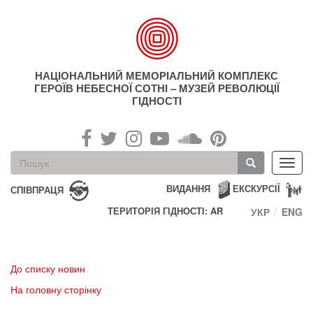
Перейти
до
основного
матеріалу
НАЦІОНАЛЬНИЙ МЕМОРІАЛЬНИЙ КОМПЛЕКС
ГЕРОЇВ НЕБЕСНОЇ СОТНІ – МУЗЕЙ РЕВОЛЮЦІЇ
ГІДНОСТІ
Пошукова
Toggl
форма
navig
Пошук
ВИДАННЯ
ЕКСКУРСІЇ
СПІВПРАЦЯ
ТЕРИТОРІЯ ГІДНОСТІ: AR
УКР
ENG
До списку новин
На головну сторінку