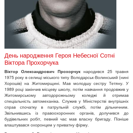
День народження Героя Небесної Сотні
Віктора Прохорчука
Віктор Олександрович Прохорчук
народився 25 травня
1975 року в селищі міського типу Володарськ-Волинський (нині
Хорошів) на Житомирщині. Мав молодшу сестру Тетяну. У
1989 році закінчив місцеву школу, потім навчання продовжив у
Житомирському автодорожньому коледжі й отримав
спеціальність автомеханіка. Служив у Міністерстві внутрішніх
справ спочатку в патрульній службі, потім дільничним.
Звільнившись із правоохоронних органів, долучився до
будівельних робіт, певний час мав власну бригаду. Пізніше
влаштувався охоронцем у приватну фірму.