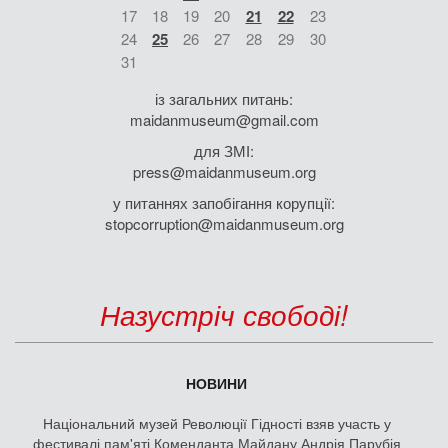
17
18
19
20
21
22
23
24
25
26
27
28
29
30
31
із загальних питань:
maidanmuseum@gmail.com
для ЗМІ:
press@maidanmuseum.org
у питаннях запобігання корупції:
stopcorruption@maidanmuseum.org
Назустріч свободі!
НОВИНИ
Національний музей Революції Гідності взяв участь у
фестивалі пам'яті Коменданта Майдану Андрія Парубія