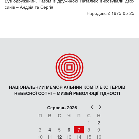
Був одружений. Разом із дружиною Наталією виховували двох
синів – Андрія та Сергія.
Народився: 1975-05-25
НАЦІОНАЛЬНИЙ МЕМОРІАЛЬНИЙ КОМПЛЕКС ГЕРОЇВ
НЕБЕСНОЇ СОТНІ – МУЗЕЙ РЕВОЛЮЦІЇ ГІДНОСТІ
Попер
Наст
Серпень 2026
П
В
С
Ч
П
С
Н
1
2
3
4
5
6
7
8
9
10
11
12
13
14
15
16