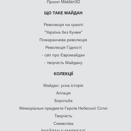
Проєкт Maidan3D
ЩО ТАКЕ МАЙДАН
Революція на граніті
"Україна без Кучми"
Помаранчева революція
Революція Гідності
- світ про Євромайдан
- творчість Майдану
КОЛЕКЦІЇ
Майдан: усна історія
Агітація
Боротьба
Меморіальні предмети Героїв Небесної Сотні
Творчість
Символіка
[МАЙДАН У КНИЖКАХ]