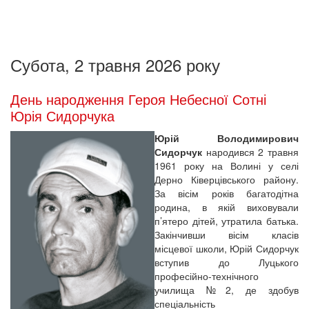
Субота, 2 травня 2026 року
День народження Героя Небесної Сотні
Юрія Сидорчука
Юрій Володимирович
Сидорчук
народився 2 травня
1961 року на Волині у селі
Дерно Ківерцівського району.
За вісім років багатодітна
родина, в якій виховували
п’ятеро дітей, утратила батька.
Закінчивши вісім класів
місцевої школи, Юрій Сидорчук
вступив до Луцького
професійно-технічного
училища №2, де здобув
спеціальність