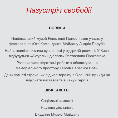
Назустріч свободі!
НОВИНИ
Національний музей Революції Гідності взяв участь у
фестивалі пам'яті Коменданта Майдану Андрія Парубія
Найважливіші виклики сучасності у відкритій розмові. У Києві
відбудуться «Актуальні діалоги» Ростислава Прокопюка
Розпочалися підготовчі роботи з облаштування
меморіального простору Героїв Небесної Сотні
День памʼяті страчених під час теракту в Оленівці: прийди на
відкриття виставки та вшануй героїв
ДІЯЛЬНІСТЬ
Соціальні кампанії
Наукова діяльність
Видання Музею Майдану