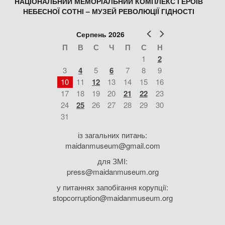
НАЦІОНАЛЬНИЙ МЕМОРІАЛЬНИЙ КОМПЛЕКС ГЕРОЇВ
НЕБЕСНОЇ СОТНІ – МУЗЕЙ РЕВОЛЮЦІЇ ГІДНОСТІ
Попер
Наст
Серпень 2026
П
В
С
Ч
П
С
Н
1
2
3
4
5
6
7
8
9
10
11
12
13
14
15
16
17
18
19
20
21
22
23
24
25
26
27
28
29
30
31
із загальних питань:
maidanmuseum@gmail.com
для ЗМІ:
press@maidanmuseum.org
у питаннях запобігання корупції:
stopcorruption@maidanmuseum.org