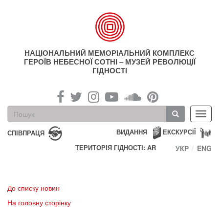
Перейти
до
основного
матеріалу
НАЦІОНАЛЬНИЙ МЕМОРІАЛЬНИЙ КОМПЛЕКС
ГЕРОЇВ НЕБЕСНОЇ СОТНІ – МУЗЕЙ РЕВОЛЮЦІЇ
ГІДНОСТІ
Пошукова
Toggl
форма
navig
Пошук
ВИДАННЯ
ЕКСКУРСІЇ
СПІВПРАЦЯ
ТЕРИТОРІЯ ГІДНОСТІ: AR
УКР
ENG
До списку новин
На головну сторінку