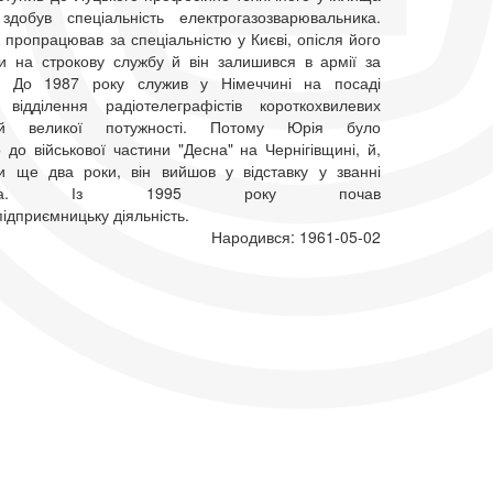
обув спеціальність електрогазозварювальника.
 пропрацював за спеціальністю у Києві, опісля його
ли на строкову службу й він залишився в армії за
м. До 1987 року служив у Німеччині на посаді
відділення радіотелеграфістів короткохвилевих
нцій великої потужності. Потому Юрія було
до військової частини "Десна" на Чернігівщині, й,
и ще два роки, він вийшов у відставку у званні
рщика. Із 1995 року почав
ідприємницьку діяльність.
Народився: 1961-05-02