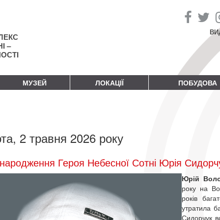
ВИ
ЛЕКС
І –
НОСТІ
МУЗЕЙ
ЛОКАЦІЇ
ПОБУДОВА
та, 2 травня 2026 року
народження Героя Небесної Сотні Юрія Сидорч
Юрій Вол
року на Во
років бага
утратила ба
Сидорчук в