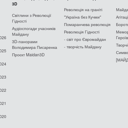
3D
Революція на граніті
Майдан
Світлини з Революції
"Україна без Кучми"
Агітац
Гідності
Помаранчева революція
Борот
Аудіоспогади учасників
Революція Гідності
Мемор
Майдану
2026
Героїв
- світ про Євромайдан
3D-панорами
Творчі
- творчість Майдану
Володимира Писаренка
2025
Симво
Проєкт Maidan3D
[МАЙД
2024
2023
2022
2021
2020