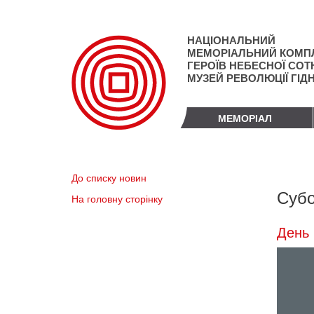
Перейти
до
основного
НАЦІОНАЛЬНИЙ
матеріалу
МЕМОРІАЛЬНИЙ КОМП
ГЕРОЇВ НЕБЕСНОЇ СОТН
МУЗЕЙ РЕВОЛЮЦІЇ ГІД
МЕМОРІАЛ
До списку новин
Субо
На головну сторінку
День 