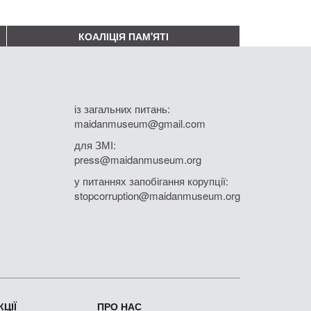
КОАЛІЦІЯ ПАМ'ЯТІ
із загальних питань:
maidanmuseum@gmail.com
для ЗМІ:
press@maidanmuseum.org
у питаннях запобігання корупції:
stopcorruption@maidanmuseum.org
ЦІЇ
ПРО НАС