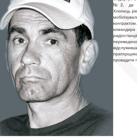
№2, де зд
Хлопець рік
мобілізува
контракто
командира 
радіоста
переведено 
відслуживш
прапо
провадити п