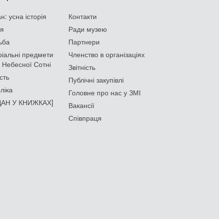
: усна історія
Контакти
ія
Ради музею
ьба
Партнери
іальні предмети
Членство в організаціях
 Небесної Сотні
Звітність
сть
Публічні закупівлі
ліка
Головне про нас у ЗМІ
АН У КНИЖКАХ]
Вакансії
Співпраця