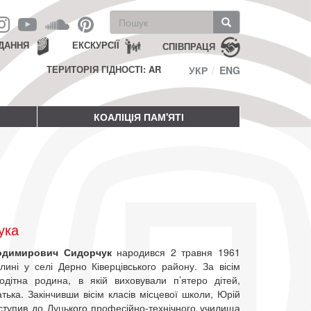
Пошукова
форма
Пошук
ДАННЯ
ЕКСКУРСІЇ
СПІВПРАЦЯ
ТЕРИТОРІЯ ГІДНОСТІ: AR
УКР
ENG
КОАЛІЦІЯ ПАМ'ЯТІ
ука
одимирович Сидорчук
народився 2 травня 1961
лині у селі Дерно Ківерцівського району. За вісім
тодітна родина, в якій виховували п’ятеро дітей,
тька. Закінчивши вісім класів місцевої школи, Юрій
ступив до Луцького професійно-технічного училища