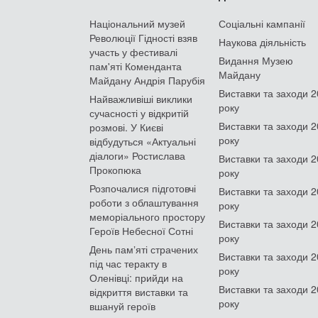
Національний музей
Соціальні кампанії
Революції Гідності взяв
Наукова діяльність
участь у фестивалі
Видання Музею
пам'яті Коменданта
Майдану
Майдану Андрія Парубія
Виставки та заходи 
Найважливіші виклики
року
сучасності у відкритій
Виставки та заходи 
розмові. У Києві
року
відбудуться «Актуальні
діалоги» Ростислава
Виставки та заходи 
Прокопюка
року
Розпочалися підготовчі
Виставки та заходи 
роботи з облаштування
року
меморіального простору
Виставки та заходи 
Героїв Небесної Сотні
року
День памʼяті страчених
Виставки та заходи 
під час теракту в
року
Оленівці: прийди на
Виставки та заходи 
відкриття виставки та
року
вшануй героїв