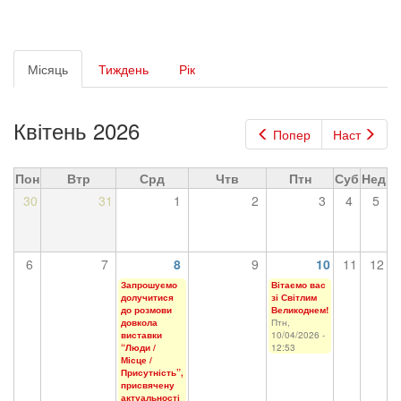
Первинні
Місяць
(активна
Тиждень
Рік
вкладки
вкладка)
Квітень 2026
Попер
Наст
Пон
Втр
Срд
Чтв
Птн
Суб
Нед
30
31
1
2
3
4
5
6
7
8
9
10
11
12
Запрошуємо
Вітаємо вас
долучитися
зі Світлим
до розмови
Великоднем!
довкола
Птн,
виставки
10/04/2026 -
“Люди /
12:53
Місце /
Присутність”,
присвячену
актуальності