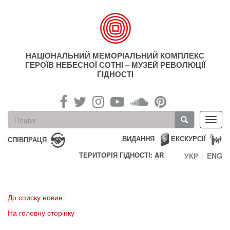
Перейти
до
основного
матеріалу
НАЦІОНАЛЬНИЙ МЕМОРІАЛЬНИЙ КОМПЛЕКС
ГЕРОЇВ НЕБЕСНОЇ СОТНІ – МУЗЕЙ РЕВОЛЮЦІЇ
ГІДНОСТІ
Пошукова
Toggl
форма
navig
Пошук
ВИДАННЯ
ЕКСКУРСІЇ
СПІВПРАЦЯ
ТЕРИТОРІЯ ГІДНОСТІ: AR
УКР
ENG
До списку новин
На головну сторінку