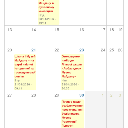
Майдану в
сучасному
мистецтві
Срд,
08/04/2026 -
19:54
13
14
15
16
17
18
19
20
21
22
23
24
25
26
Школа і Музей
Оголошуємо
Майдану – на
набір до
варті якісної
Літньої школи
історичної та
«Амбасадори
громадянської
Музею
освіти
Майдану»
Втр,
Чтв,
21/04/2026 -
23/04/2026 -
09:11
20:35
27
28
29
30
1
2
3
Процес щодо
розблокування
проєктування і
будівництва
Музею
Революції
Гідності