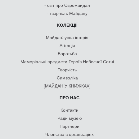
- світ про Євромайдан
- творчість Майдану
КОЛЕКЦІЇ
Майдан: усна історія
Агітація
Боротьба
Меморіальні предмети Героїв Небесної Сотні
Творчість
Символіка
[МАЙДАН У КНИЖКАХ]
ПРО НАС
Контакти
Ради музею
Партнери
Членство в організаціях