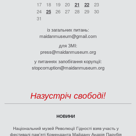
17
18
19
20
21
22
23
24
25
26
27
28
29
30
31
із загальних питань:
maidanmuseum@gmail.com
для ЗМІ:
press@maidanmuseum.org
у питаннях запобігання корупції:
stopcorruption@maidanmuseum.org
Назустріч свободі!
НОВИНИ
Національний музей Революції Гідності взяв участь у
фестивалі пам'яті Коменданта Майдану Андрія Парубія