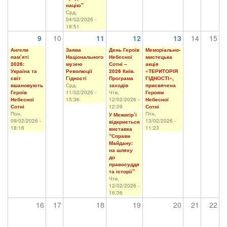
націю"
Срд,
04/02/2026 -
18:51
9
10
11
12
13
14
15
Ангели
Заява
День Героїв
Меморіально-
пам’яті
Національного
Небесної
мистецька
2026:
музею
Сотні –
акція
Україна та
Революції
2026 Київ.
«ТЕРИТОРІЯ
світ
Гідності
Програма
ГІДНОСТІ»,
вшановують
Срд,
заходів
присвячена
Героїв
11/02/2026 -
Чтв,
Героям
Небесної
15:36
12/02/2026 -
Небесної
Сотні
12:09
Сотні
Пон,
Птн,
У Межигір’ї
09/02/2026 -
13/02/2026 -
відкриється
18:16
11:23
виставка
“Справи
Майдану:
на шляху
до
правосуддя
та історії”
Чтв,
12/02/2026 -
16:36
16
17
18
19
20
21
22