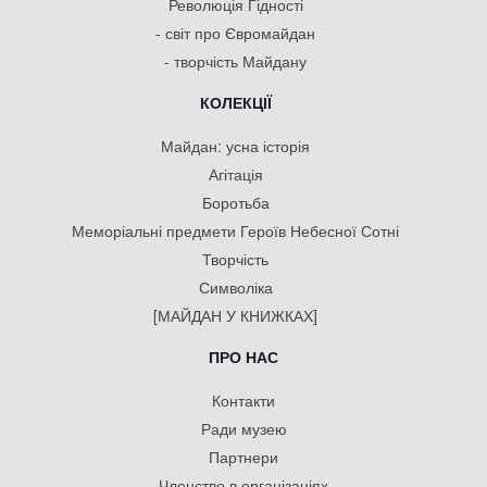
Революція Гідності
- світ про Євромайдан
- творчість Майдану
КОЛЕКЦІЇ
Майдан: усна історія
Агітація
Боротьба
Меморіальні предмети Героїв Небесної Сотні
Творчість
Символіка
[МАЙДАН У КНИЖКАХ]
ПРО НАС
Контакти
Ради музею
Партнери
Членство в організаціях