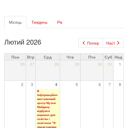
Первинні
Місяць
(активна
Тиждень
Рік
вкладки
вкладка)
Лютий 2026
Попер
Наст
Пон
Втр
Срд
Чтв
Птн
Суб
Нед
26
27
28
29
30
31
1
2
3
4
5
6
7
8
В
Інформаційно-
виставковий
центр Музею
Майдану
відбувся
воркшоп для
освітян і
освітянок "Я
представляю