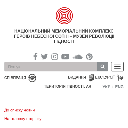
Перейти
до
основного
матеріалу
НАЦІОНАЛЬНИЙ МЕМОРІАЛЬНИЙ КОМПЛЕКС
ГЕРОЇВ НЕБЕСНОЇ СОТНІ – МУЗЕЙ РЕВОЛЮЦІЇ
ГІДНОСТІ
Пошукова
Toggl
форма
navig
Пошук
ВИДАННЯ
ЕКСКУРСІЇ
СПІВПРАЦЯ
ТЕРИТОРІЯ ГІДНОСТІ: AR
УКР
ENG
До списку новин
На головну сторінку