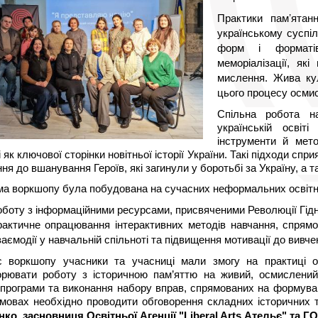
Практики памʼятан
українському суспі
форм і форматів
меморіалізації, як
мислення. Жива кул
цього процесу осмис
Спільна робота н
українській освіт
інструменти й мет
і як ключової сторінки новітньої історії України. Такі підходи сп
ня до вшанування Героїв, які загинули у боротьбі за Україну, а т
а воркшопу була побудована на сучасних неформальних освітні
оботу з інформаційними ресурсами, присвяченими Революції Гідн
рактичне опрацювання інтерактивних методів навчання, спрямов
заємодії у навчальній спільноті та підвищення мотивації до вивчен
с воркшопу учасники та учасниці мали змогу на практиці оз
рювати роботу з історичною пам’яттю на живий, осмислений і
програми та виконання набору вправ, спрямованих на формуван
мовах необхідно проводити обговорення складних історичних 
Агенції "Liberal Arts Ательє"
нко, засновниця Освітньої 
 та Г