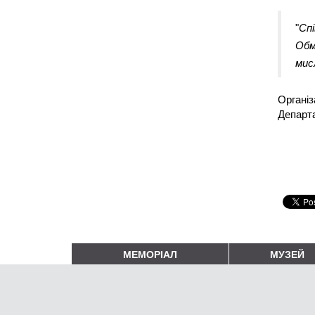
"
Спі
Обм
мис
Організ
Департа
МЕМОРІАЛ
МУЗЕЙ