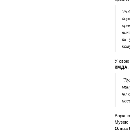
“
Роб
дор
пра
вик
як 
кому
У свою 
КМДА,
 "К
мин
чи 
несе
Воркшоп
Музею 
Ольга 