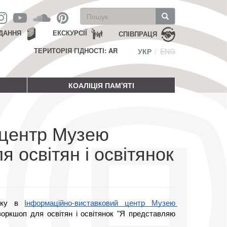
Пошукова
форма
Пошук
ДАННЯ
ЕКСКУРСІЇ
СПІВПРАЦЯ
ТЕРИТОРІЯ ГІДНОСТІ: AR
УКР
ENG
КОАЛІЦІЯ ПАМ'ЯТІ
 центр Музею
 освітян і освітянок
оку в 
Інформаційно-виставковий центр Музею 
воркшоп для освітян і освітянок "Я представляю 