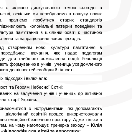
ня є активно дискутованою темою сьогодні в 
льстві, оскільки ми перебуваємо в пошуку нових 
, прагнемо позбутися старих стандартів 
і підживлюють колоніальні патерни поведінки та 
ьтура памʼятання в шкільній освіті є частиною 
лення та напрацювання нових підходів. 
ад створенням нової культури пам’ятання в 
і передбачає навчання, яке надає педагогам 
оди для глибшого осмислення подій Революції 
рияють формуванню в учнів і учениць усвідомленого 
акож до цінностей свободи й гідності.
х підходах і включала:
ості та Героям Небесної Сотні;
аних на залучення учнів і учениць до активної 
ня історії України.
найомитися з інструментами, які допомагають 
 діалогічний освітній процес, використовували 
ня емоційно-безпечного простору. Адже тільки в 
тем, на чому наголошує тренерка заходу – 
Юлія 
О «Філософія для дітей та дорослих»: