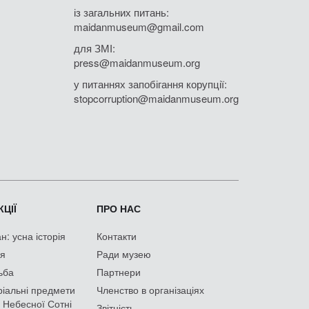
із загальних питань:
maidanmuseum@gmail.com
для ЗМІ:
press@maidanmuseum.org
у питаннях запобігання корупції:
stopcorruption@maidanmuseum.org
ЦІЇ
ПРО НАС
: усна історія
Контакти
ія
Ради музею
ьба
Партнери
іальні предмети
Членство в організаціях
 Небесної Сотні
Звітність