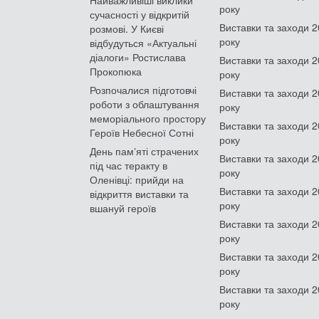
року
сучасності у відкритій
Виставки та заходи 
розмові. У Києві
року
відбудуться «Актуальні
діалоги» Ростислава
Виставки та заходи 
Прокопюка
року
Розпочалися підготовчі
Виставки та заходи 
роботи з облаштування
року
меморіального простору
Виставки та заходи 
Героїв Небесної Сотні
року
День памʼяті страчених
Виставки та заходи 
під час теракту в
року
Оленівці: прийди на
Виставки та заходи 
відкриття виставки та
року
вшануй героїв
Виставки та заходи 
року
Виставки та заходи 
року
Виставки та заходи 
року