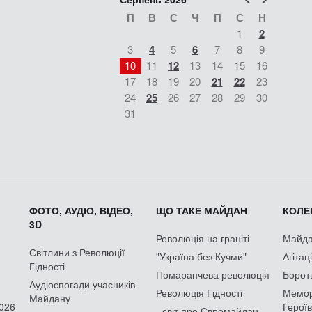
П
В
С
Ч
П
С
Н
1
2
3
4
5
6
7
8
9
10
11
12
13
14
15
16
17
18
19
20
21
22
23
24
25
26
27
28
29
30
31
ФОТО, АУДІО, ВІДЕО,
ЩО ТАКЕ МАЙДАН
КОЛЕК
3D
Революція на граніті
Майдан
Світлини з Революції
"Україна без Кучми"
Агітац
Гідності
Помаранчева революція
Борот
Аудіоспогади учасників
Революція Гідності
Мемор
Майдану
2026
Героїв
- світ про Євромайдан