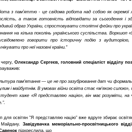
ота з памʼяттю - це свідома робота над собою як окремої л
ослість, а також готовність відповідати за сьогодення і 
вдивий образ України, спростовувати столітні фейки про україн
онання на кілька поколінь українського суспільства. Воркшо
усвідомлено говорити про історичну подію з аудиторією, 
нікувати про неї назовні країни.”
чергу, 
Олександр Сергеєв, головний спеціаліст відділу поз
 зауважив:
ультура пам’ятання — це не про зазубрювання дат чи формальне 
улим і майбутнім. В умовах війни освіта стає «м'якою силою», 
студент каже «Я представляю націю», він має розуміти, на чи
.".
 для освітян "Я представляю націю" вже вдруге збирає освітян 
Завідувачка меморіально-просвітницького відді
Майдану.
Савенок
 підкреслила, що 