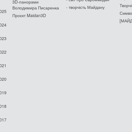
3D-панорами
Творчі
- творчість Майдану
Володимира Писаренка
2025
Симво
Проєкт Maidan3D
[МАЙД
2024
2023
2022
2021
2020
2019
2018
2017