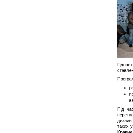
Гідност
ставлен
Програм
р
п
в
Під ча
перетво
дизайн 
таких у
Кравче