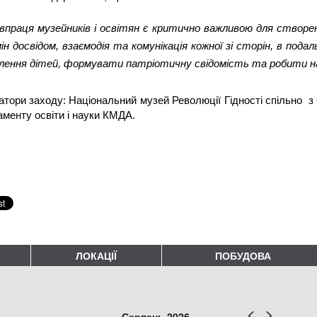
впраця музейників і освітян є критично важливою для створе
ін досвідом, взаємодія та комунікація кожної зі сторін, в по
лення дітей, формувати патріотичну свідомість та робити н
атори заходу: Національний музей Революції Гідності спільно  з
менту освіти і науки КМДА.
ЛОКАЦІЇ
ПОБУДОВА
Попер
Наст
Серпень 2026