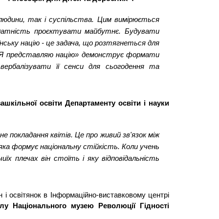
юдини, так і суспільства. Цим вимірюється 
здатність проєктувати майбутнє. Будувати 
ську націю - це задача, що розтягнеться для 
п «Я представляю націю» демонструє формати 
вербалізувати її сенси для сьогодення та 
ашкільної освіти Департаменту освіти і науки 
покладання квітів. Це про живий зв'язок між 
яка формує національну стійкість. Коли учень 
їх плечах він стоїть і яку відповідальність 
і освітянок в Інформаційно-виставковому центрі 
лу Національного музею Революції Гідності 