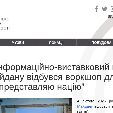
ВИ
ЛЕКС
І –
НОСТІ
МУЗЕЙ
ЛОКАЦІЇ
ПОБУДОВА
Інформаційно-виставковий
дану відбувся воркшоп для
 представляю націю"
4 лютого 2026 р
Майдану
 відбувся 
націю".