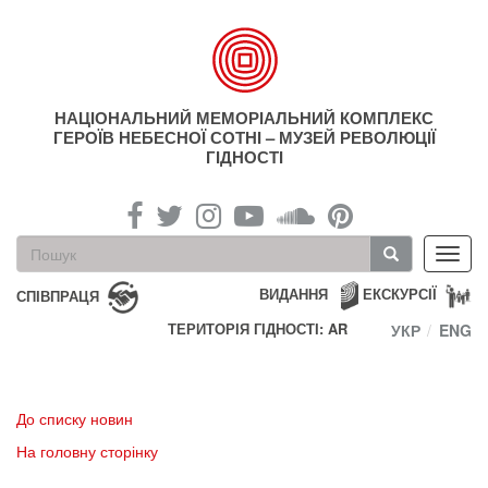
Перейти
до
основного
матеріалу
НАЦІОНАЛЬНИЙ МЕМОРІАЛЬНИЙ КОМПЛЕКС
ГЕРОЇВ НЕБЕСНОЇ СОТНІ – МУЗЕЙ РЕВОЛЮЦІЇ
ГІДНОСТІ
Пошукова
Toggl
форма
navig
Пошук
ВИДАННЯ
ЕКСКУРСІЇ
СПІВПРАЦЯ
ТЕРИТОРІЯ ГІДНОСТІ: AR
УКР
ENG
До списку новин
На головну сторінку