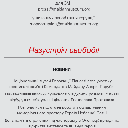
для ЗМІ:
press@maidanmuseum.org
у питаннях запобігання корупції:
stopcorruption@maidanmuseum.org
Назустріч свободі!
НОВИНИ
Національний музей Революції Гідності взяв участь у
фестивалі пам'яті Коменданта Майдану Андрія Парубія
Найважливіші виклики сучасності у відкритій розмові. У Києві
відбудуться «Актуальні діалоги» Ростислава Прокопюка
Розпочалися підготовчі роботи з облаштування
меморіального простору Героїв Небесної Сотні
День памʼяті страчених під час теракту в Оленівці: прийди на
відкриття виставки та вшануй героїв