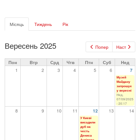
Первинні
Місяць
(активна
Тиждень
Рік
вкладки
вкладка)
Вересень 2025
Попер
Наст
Пон
Втр
Срд
Чтв
Птн
Суб
Нед
1
2
3
4
5
6
7
Музей
Майдану
запрошує
у вересні
Нед,
07/09/2025
- 20:17
8
9
10
11
12
13
14
У Києві
висадили
дуб на
честь
Дениса
Антіпова