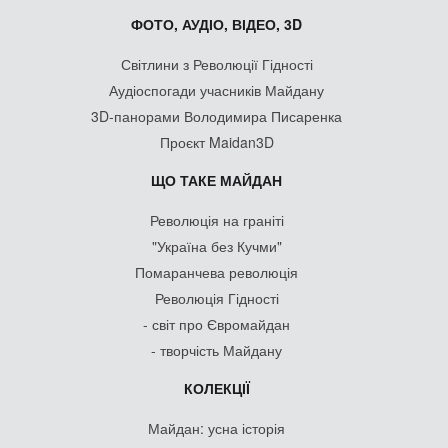
ФОТО, АУДІО, ВІДЕО, 3D
Світлини з Революції Гідності
Аудіоспогади учасників Майдану
3D-панорами Володимира Писаренка
Проєкт Maidan3D
ЩО ТАКЕ МАЙДАН
Революція на граніті
"Україна без Кучми"
Помаранчева революція
Революція Гідності
- світ про Євромайдан
- творчість Майдану
КОЛЕКЦІЇ
Майдан: усна історія