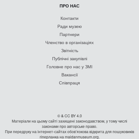
ПРО НАС
Контакти
Ради музею
Партнери
Членство в організаціях
Звітність
Публічні закупівлі
Головне про нас у ЗМІ
Вакансії
Співпраця
© & CC BY 4.0
Матеріали на цьому сайті захищені законодавством, у тому числі
законами про авторське право.
При передруку на iнтернет-сайтах обов’язкова відкрита для пошуковиків
гiперланка на maidanmuseum.org.