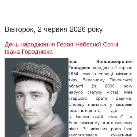
Вівторок, 2 червня 2026 року
День народження Героя Небесної Сотні
Івана Городнюка
Іван Володимирович
Городнюк
народився 2 червня
1984 року в селищі міського
типу Березному Рівненської
області (із 2000 року
набуло статусу міста). Мав
старшого брата Вадима.
Спершу навчався у місцевій
школі-інтернаті, далі –
в Березнівській гімназії та
Березнівському агротехнічному
ліцеї. Зі шкільних років Іван
захоплювався сучасними