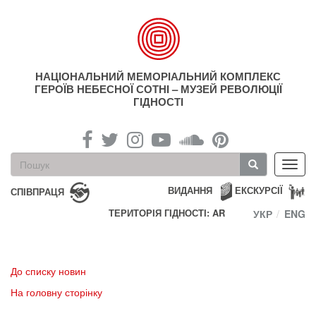
Перейти
до
основного
матеріалу
НАЦІОНАЛЬНИЙ МЕМОРІАЛЬНИЙ КОМПЛЕКС
ГЕРОЇВ НЕБЕСНОЇ СОТНІ – МУЗЕЙ РЕВОЛЮЦІЇ
ГІДНОСТІ
Пошукова
Toggl
форма
navig
Пошук
ВИДАННЯ
ЕКСКУРСІЇ
СПІВПРАЦЯ
ТЕРИТОРІЯ ГІДНОСТІ: AR
УКР
ENG
До списку новин
На головну сторінку