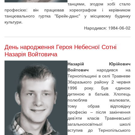
танцями, згодом хобі стало
професією: він працював хореографом і керівником
танцювального гуртка "Брейк-данс" у місцевому будинку
культури.
Народився: 1984-06-02
День народження Героя Небесної Сотні
Назарія Войтовича
Назарій Юрійович
Войтович
народився на
Тернопільщині в селі Травневе
Збаразького району 2 червня
1996 року. Був єдиною
дитиною в батьків. Хлопець
полюбляв малювати,
тому обрав відповідну
професію – після закінчення
дев’яти класів Травневської
загальноосвітньої школі
вступив до Тернопільського