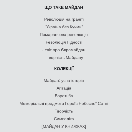
ЩО ТАКЕ МАЙДАН
Революція на граніті
"Україна без Кучми"
Помаранчева революція
Революція Гідності
- світ про Євромайдан
- творчість Майдану
КОЛЕКЦІЇ
Майдан: усна історія
Агітація
Боротьба
Меморіальні предмети Героїв Небесної Сотні
Творчість
Символіка
[МАЙДАН У КНИЖКАХ]