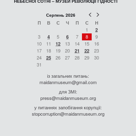
НЕБЕСНОЇ СОТНІ – МУЗЕЙ РЕВОЛЮЦІЇ ГІДНОСТІ
Попер
Наст
Серпень 2026
П
В
С
Ч
П
С
Н
1
2
3
4
5
6
7
8
9
10
11
12
13
14
15
16
17
18
19
20
21
22
23
24
25
26
27
28
29
30
31
із загальних питань:
maidanmuseum@gmail.com
для ЗМІ:
press@maidanmuseum.org
у питаннях запобігання корупції:
stopcorruption@maidanmuseum.org