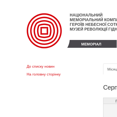
Перейти
до
основного
НАЦІОНАЛЬНИЙ
матеріалу
МЕМОРІАЛЬНИЙ КОМП
ГЕРОЇВ НЕБЕСНОЇ СОТН
МУЗЕЙ РЕВОЛЮЦІЇ ГІД
МЕМОРІАЛ
Пер
До списку новин
Місяц
вкл
На головну сторінку
Серп