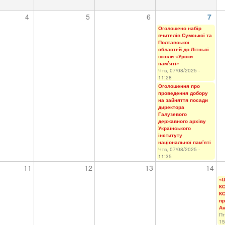
4
5
6
7
Оголошено набір
вчителів Сумської та
Полтавської
областей до Літньої
школи «Уроки
пам’яті»
Чтв, 07/08/2025 -
11:28
Оголошення про
проведення добору
на зайняття посади
директора
Галузевого
державного архіву
Українського
інституту
національної пам’яті
Чтв, 07/08/2025 -
11:35
11
12
13
14
«Ш
К
К
пр
Ан
Пт
15