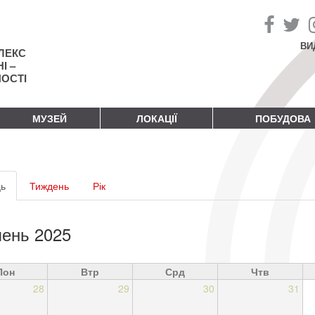
ВИ
ЛЕКС
І –
НОСТІ
МУЗЕЙ
ЛОКАЦІЇ
ПОБУДОВА
винні
ь
(активна
Тиждень
Рік
адки
вкладка)
ень 2025
Пон
Втр
Срд
Чтв
28
29
30
31