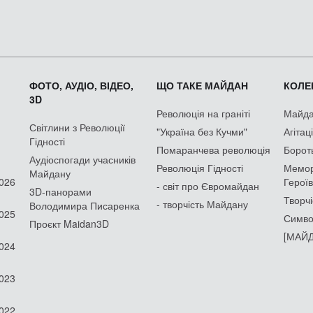
ФОТО, АУДІО, ВІДЕО,
ЩО ТАКЕ МАЙДАН
КОЛЕК
3D
Революція на граніті
Майдан
Світлини з Революції
"Україна без Кучми"
Агітац
Гідності
Помаранчева революція
Борот
Аудіоспогади учасників
Революція Гідності
Мемор
Майдану
2026
Героїв
- світ про Євромайдан
3D-панорами
Творчі
- творчість Майдану
Володимира Писаренка
2025
Симво
Проєкт Maidan3D
[МАЙД
2024
2023
2022