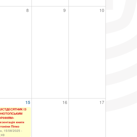
8
9
10
15
16
17
ІСТДЕСЯТНИК ІЗ
ОНОТОПСЬКИМ
ОРІННЯМ»
езентація книги
тоніни Піпко
н, 15/08/2025 -
:49