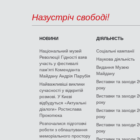
Назустріч свободі!
НОВИНИ
ДІЯЛЬНІСТЬ
Національний музей
Соціальні кампанії
Революції Гідності взяв
Наукова діяльність
участь у фестивалі
Видання Музею
пам'яті Коменданта
Майдану
Майдану Андрія Парубія
Виставки та заходи 
Найважливіші виклики
року
сучасності у відкритій
Виставки та заходи 
розмові. У Києві
року
відбудуться «Актуальні
діалоги» Ростислава
Виставки та заходи 
Прокопюка
року
Розпочалися підготовчі
Виставки та заходи 
роботи з облаштування
року
меморіального простору
Виставки та заходи 