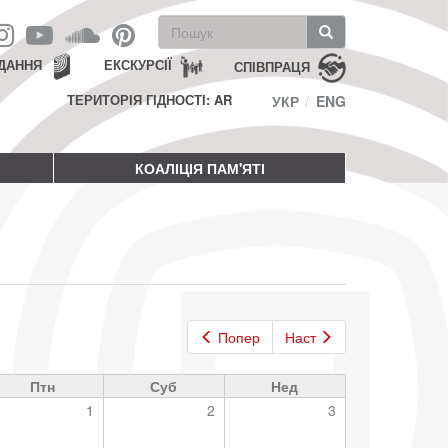
Пошукова
форма
Пошук
ДАННЯ
ЕКСКУРСІЇ
СПІВПРАЦЯ
ТЕРИТОРІЯ ГІДНОСТІ: AR
УКР
ENG
КОАЛІЦІЯ ПАМ'ЯТІ
Попер
Наст
Птн
Суб
Нед
1
2
3