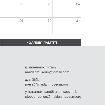
22
23
24
29
30
31
КОАЛІЦІЯ ПАМ'ЯТІ
із загальних питань:
maidanmuseum@gmail.com
для ЗМІ:
press@maidanmuseum.org
у питаннях запобігання корупції:
stopcorruption@maidanmuseum.org