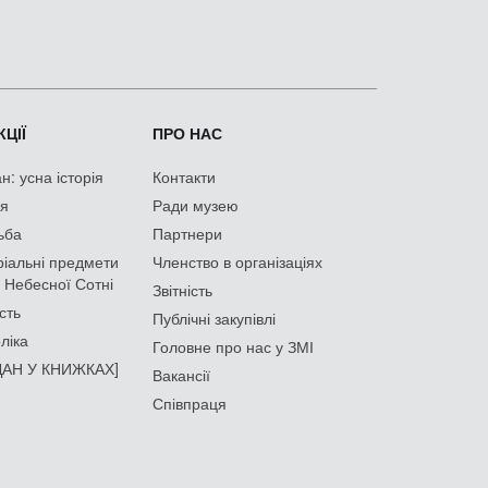
ЦІЇ
ПРО НАС
: усна історія
Контакти
ія
Ради музею
ьба
Партнери
іальні предмети
Членство в організаціях
 Небесної Сотні
Звітність
сть
Публічні закупівлі
ліка
Головне про нас у ЗМІ
АН У КНИЖКАХ]
Вакансії
Співпраця