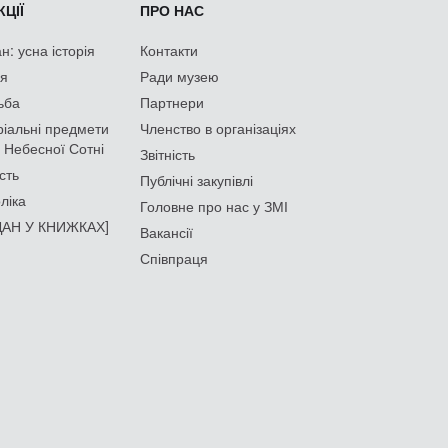
ЦІЇ
ПРО НАС
: усна історія
Контакти
ія
Ради музею
ьба
Партнери
іальні предмети
Членство в організаціях
 Небесної Сотні
Звітність
сть
Публічні закупівлі
ліка
Головне про нас у ЗМІ
АН У КНИЖКАХ]
Вакансії
Співпраця