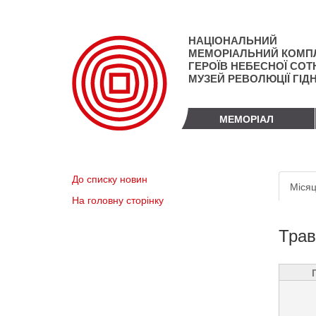
Перейти
до
основного
НАЦІОНАЛЬНИЙ
матеріалу
МЕМОРІАЛЬНИЙ КОМП
ГЕРОЇВ НЕБЕСНОЇ СОТН
МУЗЕЙ РЕВОЛЮЦІЇ ГІД
МЕМОРІАЛ
Пер
До списку новин
Місяц
вкл
На головну сторінку
Трав