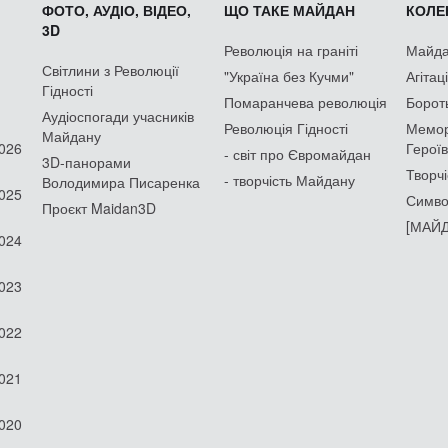
ФОТО, АУДІО, ВІДЕО,
ЩО ТАКЕ МАЙДАН
КОЛЕК
3D
Революція на граніті
Майдан
Світлини з Революції
"Україна без Кучми"
Агітац
Гідності
Помаранчева революція
Борот
Аудіоспогади учасників
Революція Гідності
Мемор
Майдану
2026
Героїв
- світ про Євромайдан
3D-панорами
Творчі
- творчість Майдану
Володимира Писаренка
2025
Симво
Проєкт Maidan3D
[МАЙД
2024
2023
2022
2021
2020