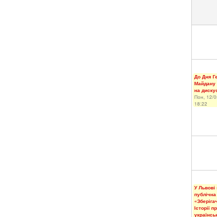
До Дня Г
Майдану
на диску
Пон, 12/0
18:22
У Львові
публічна
«Зберігач
Історії п
українсь