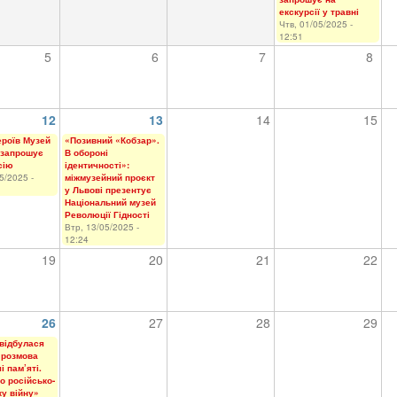
екскурсії у травні
Чтв, 01/05/2025 -
12:51
5
6
7
8
12
13
14
15
ероїв Музей
«Позивний «Кобзар».
 запрошує
В обороні
сію
ідентичності»:
5/2025 -
міжмузейний проєкт
у Львові презентує
Національний музей
Революції Гідності
Втр, 13/05/2025 -
12:24
19
20
21
22
26
27
28
29
 відбулася
 розмова
і пам’яті.
ро російсько-
ку війну»