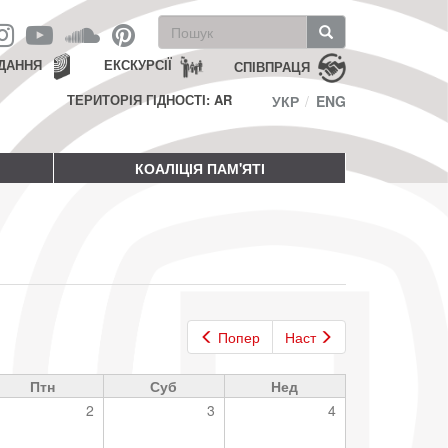
Пошукова
форма
Пошук
ДАННЯ
ЕКСКУРСІЇ
СПІВПРАЦЯ
ТЕРИТОРІЯ ГІДНОСТІ: AR
УКР
ENG
КОАЛІЦІЯ ПАМ'ЯТІ
Попер
Наст
Птн
Суб
Нед
2
3
4