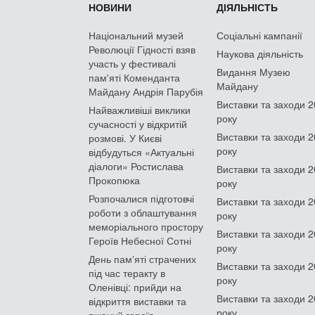
НОВИНИ
ДІЯЛЬНІСТЬ
Національний музей
Соціальні кампанії
Революції Гідності взяв
Наукова діяльність
участь у фестивалі
Видання Музею
пам'яті Коменданта
Майдану
Майдану Андрія Парубія
Виставки та заходи 
Найважливіші виклики
року
сучасності у відкритій
Виставки та заходи 
розмові. У Києві
року
відбудуться «Актуальні
діалоги» Ростислава
Виставки та заходи 
Прокопюка
року
Розпочалися підготовчі
Виставки та заходи 
роботи з облаштування
року
меморіального простору
Виставки та заходи 
Героїв Небесної Сотні
року
День памʼяті страчених
Виставки та заходи 
під час теракту в
року
Оленівці: прийди на
Виставки та заходи 
відкриття виставки та
року
вшануй героїв