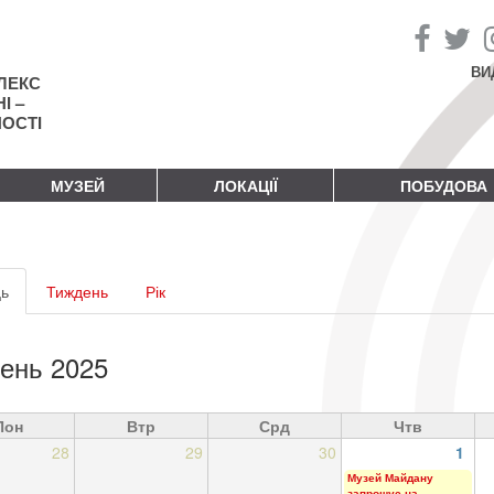
ВИ
ЛЕКС
І –
НОСТІ
МУЗЕЙ
ЛОКАЦІЇ
ПОБУДОВА
винні
ь
(активна
Тиждень
Рік
адки
вкладка)
ень 2025
Пон
Втр
Срд
Чтв
28
29
30
1
Музей Майдану
запрошує на