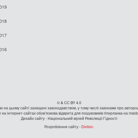
2019
2018
2017
2016
© & CC BY 4.0
и на цьому сайті захищені законодавством, у тому числі законами про авторсь
 на iнтернет-сайтах обов’язкова відкрита для пошуковиків гiперланка на mai
Дизайн сайту - Національний музей Революції Гідності
Розроблення сайту -
Divilon
.