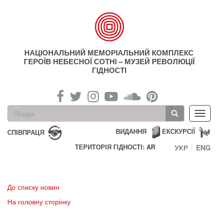
Перейти
до
основного
матеріалу
НАЦІОНАЛЬНИЙ МЕМОРІАЛЬНИЙ КОМПЛЕКС
ГЕРОЇВ НЕБЕСНОЇ СОТНІ – МУЗЕЙ РЕВОЛЮЦІЇ
ГІДНОСТІ
Пошукова
Toggl
форма
navig
Пошук
ВИДАННЯ
ЕКСКУРСІЇ
СПІВПРАЦЯ
ТЕРИТОРІЯ ГІДНОСТІ: AR
УКР
ENG
До списку новин
На головну сторінку