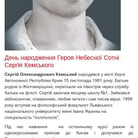
День народження Героя Небесної Сотні
Сергія Кемського
Сергій Олександрович Кемський
народився у місті Керчі
Автономної Республіки Крим 15 листопада 1981 року. Батьки
родом із Житомирщини, переїхали на півострів через службу
батька на флоті. Сергій закінчив місцеву школу №1. Займався
кікбоксингом, плаванням, любив читати і сам писав вірші. 1999
року вступив на філософський факультет Львівського
національного університету імені Івана Франка на
спеціальність "політологія".
Під час навчання на останньому курсі разом із
однокурсниками приїхав до Києва і долучився до