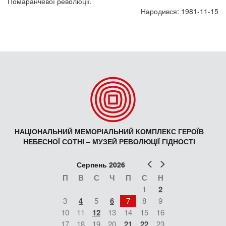
Помаранчевої революції.
Народився: 1981-11-15
НАЦІОНАЛЬНИЙ МЕМОРІАЛЬНИЙ КОМПЛЕКС ГЕРОЇВ
НЕБЕСНОЇ СОТНІ – МУЗЕЙ РЕВОЛЮЦІЇ ГІДНОСТІ
Попер
Наст
Серпень 2026
П
В
С
Ч
П
С
Н
1
2
3
4
5
6
7
8
9
10
11
12
13
14
15
16
17
18
19
20
21
22
23