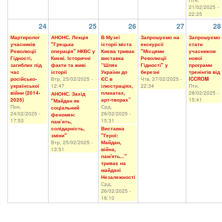
Птн,
21/02/2025 -
22:25
24
25
26
27
28
Мартиролог
АНОНС. Лекція
В Музеї
Запрошуємо на
Запрошуємо
учасників
"Грецька
історії міста
екскурсії
стати
Революції
операція" НКВС у
Києва триває
"Місцями
учасником
Гідності,
Києві. Історичні
виставка
Революції
нової
загиблих під
факти та живі
“Шлях
Гідності" у
програми
час
історії
України до
березні
тренінгів від
російсько-
Втр, 25/02/2025 -
ЄС в
Чтв, 27/02/2025 -
ICCROM
української
12:47
ілюстраціях,
22:34
Птн,
війни (2014-
плакатах,
28/02/2025 -
АНОНС. Захід
2025)
арт-творах”
15:41
"Майдан як
Пон,
Срд,
соціальний
24/02/2025 -
26/02/2025 -
феномен:
17:53
15:31
пам’ять,
солідарність,
Виставка
зміни"
"Герої:
Втр, 25/02/2025 -
Майдан,
13:51
війна,
пам'ять..."
триває на
майдані
Незалежності
Срд,
26/02/2025 -
16:10