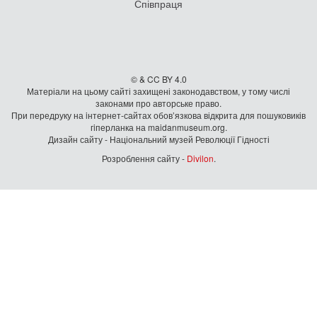
Співпраця
© & CC BY 4.0
Матеріали на цьому сайті захищені законодавством, у тому числі
законами про авторське право.
При передруку на iнтернет-сайтах обов’язкова відкрита для пошуковиків
гiперланка на maidanmuseum.org.
Дизайн сайту - Національний музей Революції Гідності
Розроблення сайту -
Divilon
.