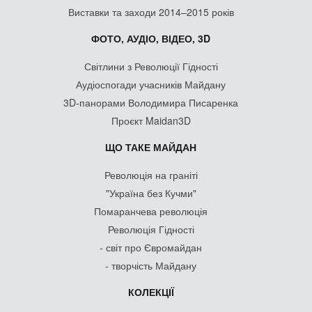
Виставки та заходи 2014–2015 років
ФОТО, АУДІО, ВІДЕО, 3D
Світлини з Революції Гідності
Аудіоспогади учасників Майдану
3D-панорами Володимира Писаренка
Проєкт Maidan3D
ЩО ТАКЕ МАЙДАН
Революція на граніті
"Україна без Кучми"
Помаранчева революція
Революція Гідності
- світ про Євромайдан
- творчість Майдану
КОЛЕКЦІЇ