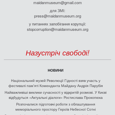
maidanmuseum@gmail.com
для ЗМІ:
press@maidanmuseum.org
у питаннях запобігання корупції:
stopcorruption@maidanmuseum.org
Назустріч свободі!
НОВИНИ
Національний музей Революції Гідності взяв участь у
фестивалі пам'яті Коменданта Майдану Андрія Парубія
Найважливіші виклики сучасності у відкритій розмові. У Києві
відбудуться «Актуальні діалоги» Ростислава Прокопюка
Розпочалися підготовчі роботи з облаштування
меморіального простору Героїв Небесної Сотні