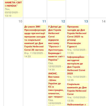
НАМЕТИ: СВІТ
І УКРАЇНА”
Пон,
03/02/2025 -
13:10
10
11
12
13
14
До уваги ЗМІ!
У Дніпрі до
Програма
Пресконференція
Дня Героїв
заходів до Дня
щодо презентації
Небесної
Героїв Небесної
програми заходів
Сотні
Сотні 2025 та
та соціальної
відкрили
річниці
кампанії до Дня
виставку
Революцію
Героїв Небесної
“Протест /
Гідності
Сотні 20 лютого
Архітектура.
Чтв, 13/02/2025 -
Втр, 11/02/2025 -
Барикади і
11:53
14:33
намети: світ і
Інформаційно-
Україна”
методичні
Срд,
матеріали до
12/02/2025 -
Дня Героїв
14:30
Небесної Сотні
АНОНС.
2025
Виставка
Чтв, 13/02/2025 -
«Шлях
12:35
України до
Соціальна
ЄС в
кампанія до Дня
ілюстраціях,
Героїв Небесної
плакатах,
Сотні
арт- творах»
Чтв, 13/02/2025 -
Срд,
13:55
12/02/2025 -
Найголовніше з