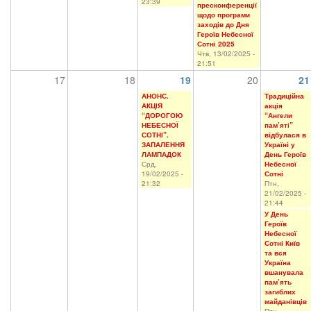
23:39
пресконференції
щодо програми
заходів до Дня
Героїв Небесної
Сотні 2025
Чтв, 13/02/2025 -
21:51
17
18
19
20
21
АНОНС.
Традиційна
АКЦІЯ
акція
“ДОРОГОЮ
“Ангели
НЕБЕСНОЇ
пам’яті”
СОТНІ”.
відбулася в
ЗАПАЛЕННЯ
Україні у
ЛАМПАДОК
День Героїв
Срд,
Небесної
19/02/2025 -
Сотні
21:32
Птн,
21/02/2025 -
21:44
У День
Героїв
Небесної
Сотні Київ
та вся
Україна
вшанувала
пам’ять
загиблих
майданівців