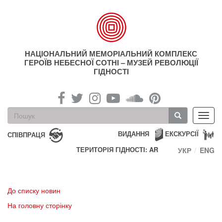
Перейти
до
основного
матеріалу
НАЦІОНАЛЬНИЙ МЕМОРІАЛЬНИЙ КОМПЛЕКС
ГЕРОЇВ НЕБЕСНОЇ СОТНІ – МУЗЕЙ РЕВОЛЮЦІЇ
ГІДНОСТІ
Пошукова
Toggl
форма
navig
Пошук
ВИДАННЯ
ЕКСКУРСІЇ
СПІВПРАЦЯ
ТЕРИТОРІЯ ГІДНОСТІ: AR
УКР
ENG
До списку новин
На головну сторінку