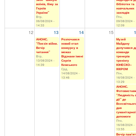
воїнів, біжу за
бібліотек та
Героїв
навчальних
України”
закладів
Втр,
Птн,
06/08/2024 -
09/08/2024 -
14:33
12:09
12
13
14
15
АНОНС.
Розпочався
Музей
“Поезія війни.
новий етап
Майдану
Вечір
конкурсу в
долучився д
читання”
межах
команди
Втр,
Відзнаки імені
тренерів
13/08/2024 -
Сергія
тренінгу
14:39
Кемського
ЮНЕСКО–
Срд,
ІККРОМ
14/08/2024 -
Птн,
13:46
16/08/2024 -
13:29
АНОНС.
Фотовистав
“Людяність 
дії” до
Всесвітньог
дня
гуманітарної
допомоги
Птн,
16/08/2024 -
13:55
Вечір пам’ят