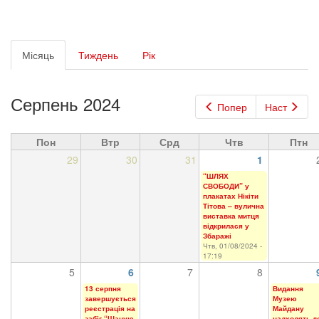
Первинні
Місяць
(активна
Тиждень
Рік
вкладки
вкладка)
Серпень 2024
Попер
Наст
Пон
Втр
Срд
Чтв
Птн
29
30
31
1
“ШЛЯХ
СВОБОДИ” у
плакатах Нікіти
Тітова – вулична
виставка митця
відкрилася у
Збаражі
Чтв, 01/08/2024 -
17:19
5
6
7
8
13 серпня
Видання
завершується
Музею
реєстрація на
Майдану
забіг “Шаную
надходять д