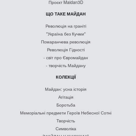
Проєкт Maidan3D
ЩО ТАКЕ МАЙДАН
Революція на граніті
"Україна без Кучми"
Помаранчева революція
Революція Гідності
- світ про Євромайдан
- творчість Майдану
КОЛЕКЦІЇ
Майдан: усна історія
Агітація
Боротьба
Меморіальні предмети Героїв Небесної Сотні
Творчість
Символіка