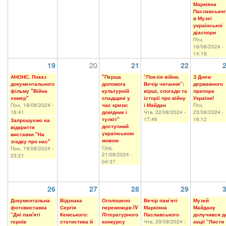
Маркіяна
Паславськог
в Музеї
української
діаспори
Птн,
16/08/2024 -
14:16
19
20
21
22
АНОНС. Показ
"Перша
“Поезія війни.
З Днем
документального
допомога
Вечір читання”:
державного
фільму "Війна
культурній
вірші, спогади та
прапора
химер"
спадщині у
історії про війну
України!
Пон, 19/08/2024 -
час кризи:
і Майдан
Птн,
16:41
довідник і
Чтв, 22/08/2024 -
23/08/2024 -
тулкіт"
17:46
16:12
Запрошуємо на
доступний
відкриття
українською
виставки "На
мовою
згадку про нас"
Срд,
Пон, 19/08/2024 -
21/08/2024 -
23:21
04:37
26
27
28
29
Документальна
Відзнака
Оголошено
Вечір пам’яті
Музей
фотовиставка
Сергія
переможців IV
Маркіяна
Майдану
“Дні пам'яті
Кемського:
Літературного
Паславського
долучився д
героїв
статистика й
конкурсу
Чтв, 29/08/2024 -
акції “Листи