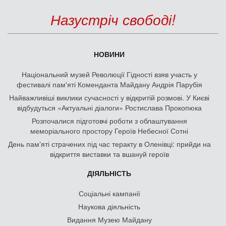
Назустріч свободі!
НОВИНИ
Національний музей Революції Гідності взяв участь у
фестивалі пам'яті Коменданта Майдану Андрія Парубія
Найважливіші виклики сучасності у відкритій розмові. У Києві
відбудуться «Актуальні діалоги» Ростислава Прокопюка
Розпочалися підготовчі роботи з облаштування
меморіального простору Героїв Небесної Сотні
День памʼяті страчених під час теракту в Оленівці: прийди на
відкриття виставки та вшануй героїв
ДІЯЛЬНІСТЬ
Соціальні кампанії
Наукова діяльність
Видання Музею Майдану