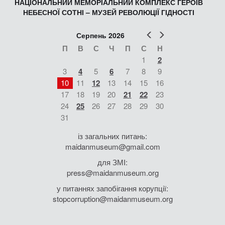
НАЦІОНАЛЬНИЙ МЕМОРІАЛЬНИЙ КОМПЛЕКС ГЕРОЇВ
НЕБЕСНОЇ СОТНІ – МУЗЕЙ РЕВОЛЮЦІЇ ГІДНОСТІ
Попер
Наст
Серпень 2026
П
В
С
Ч
П
С
Н
1
2
3
4
5
6
7
8
9
10
11
12
13
14
15
16
17
18
19
20
21
22
23
24
25
26
27
28
29
30
31
із загальних питань:
maidanmuseum@gmail.com
для ЗМІ:
press@maidanmuseum.org
у питаннях запобігання корупції:
stopcorruption@maidanmuseum.org