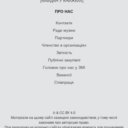
[МАЙДАН У КНИЖКАХ]
ПРО НАС
Контакти
Ради музею
Партнери
Членство в організаціях
Звітність
Публічні закупівлі
Головне про нас у ЗМІ
Вакансії
Співпраця
© & CC BY 4.0
Матеріали на цьому сайті захищені законодавством, у тому числі
законами про авторське право.
При передруку на iнтернет-сайтах обов’язкова відкрита для пошуковиків