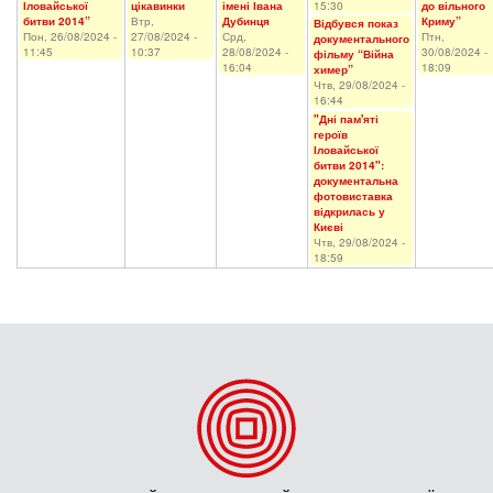
Іловайської
цікавинки
імені Івана
15:30
до вільного
битви 2014”
Втр,
Дубинця
Криму”
Відбувся показ
Пон, 26/08/2024 -
27/08/2024 -
Срд,
Птн,
документального
11:45
10:37
28/08/2024 -
30/08/2024 -
фільму “Війна
16:04
18:09
химер”
Чтв, 29/08/2024 -
16:44
"Дні пам'яті
героїв
Іловайської
битви 2014":
документальна
фотовиставка
відкрилась у
Києві
Чтв, 29/08/2024 -
18:59