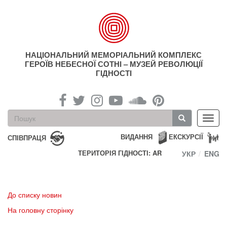
Перейти
до
основного
матеріалу
НАЦІОНАЛЬНИЙ МЕМОРІАЛЬНИЙ КОМПЛЕКС
ГЕРОЇВ НЕБЕСНОЇ СОТНІ – МУЗЕЙ РЕВОЛЮЦІЇ
ГІДНОСТІ
Пошукова
Toggl
форма
navig
Пошук
ВИДАННЯ
ЕКСКУРСІЇ
СПІВПРАЦЯ
ТЕРИТОРІЯ ГІДНОСТІ: AR
УКР
ENG
До списку новин
На головну сторінку