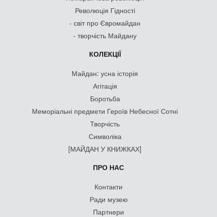
Революція Гідності
- світ про Євромайдан
- творчість Майдану
КОЛЕКЦІЇ
Майдан: усна історія
Агітація
Боротьба
Меморіальні предмети Героїв Небесної Сотні
Творчість
Символіка
[МАЙДАН У КНИЖКАХ]
ПРО НАС
Контакти
Ради музею
Партнери