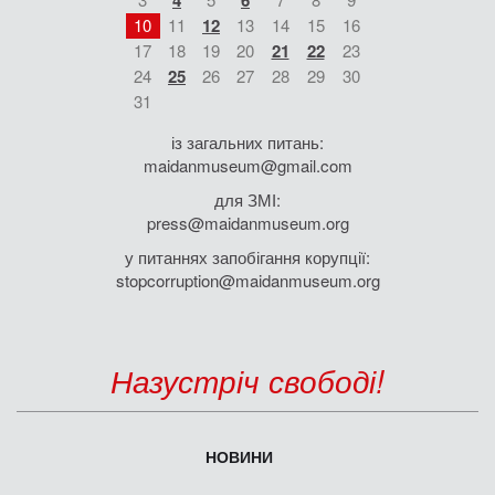
4
6
10
11
12
13
14
15
16
17
18
19
20
21
22
23
24
25
26
27
28
29
30
31
із загальних питань:
maidanmuseum@gmail.com
для ЗМІ:
press@maidanmuseum.org
у питаннях запобігання корупції:
stopcorruption@maidanmuseum.org
Назустріч свободі!
НОВИНИ