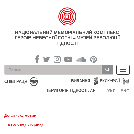
Перейти
до
основного
матеріалу
НАЦІОНАЛЬНИЙ МЕМОРІАЛЬНИЙ КОМПЛЕКС
ГЕРОЇВ НЕБЕСНОЇ СОТНІ – МУЗЕЙ РЕВОЛЮЦІЇ
ГІДНОСТІ
Пошукова
Toggl
форма
navig
Пошук
ВИДАННЯ
ЕКСКУРСІЇ
СПІВПРАЦЯ
ТЕРИТОРІЯ ГІДНОСТІ: AR
УКР
ENG
До списку новин
На головну сторінку