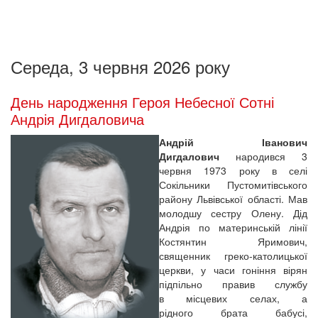
Середа, 3 червня 2026 року
День народження Героя Небесної Сотні
Андрія Дигдаловича
Андрій Іванович
Дигдалович
народився 3
червня 1973 року в селі
Сокільники Пустомитівського
району Львівської області. Мав
молодшу сестру Олену. Дід
Андрія по материнській лінії
Костянтин Яримович,
священник греко-католицької
церкви, у часи гоніння вірян
підпільно правив службу
в місцевих селах, а
рідного брата бабусі,