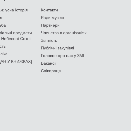
: усна історія
Контакти
ія
Ради музею
ьба
Партнери
іальні предмети
Членство в організаціях
 Небесної Сотні
Звітність
сть
Публічні закупівлі
ліка
Головне про нас у ЗМІ
АН У КНИЖКАХ]
Вакансії
Співпраця