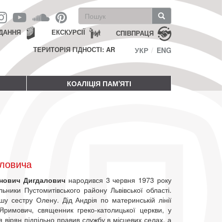
Пошукова
форма
Пошук
ДАННЯ
ЕКСКУРСІЇ
СПІВПРАЦЯ
ТЕРИТОРІЯ ГІДНОСТІ: AR
УКР
ENG
КОАЛІЦІЯ ПАМ'ЯТІ
аловича
анович Дигдалович
народився 3 червня 1973 року
льники Пустомитівського району Львівської області.
у сестру Олену. Дід Андрія по материнській лінії
Яримович, священник греко-католицької церкви, у
я вірян підпільно правив службу в місцевих селах, а