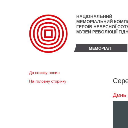
Перейти
до
основного
НАЦІОНАЛЬНИЙ
матеріалу
МЕМОРІАЛЬНИЙ КОМП
ГЕРОЇВ НЕБЕСНОЇ СОТН
МУЗЕЙ РЕВОЛЮЦІЇ ГІД
МЕМОРІАЛ
До списку новин
Сере
На головну сторінку
День 