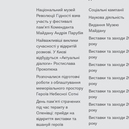
Національний музей
Соціальні кампанії
Революції Гідності взяв
Наукова діяльність
участь у фестивалі
Видання Музею
пам'яті Коменданта
Майдану
Майдану Андрія Парубія
Виставки та заходи 
Найважливіші виклики
року
сучасності у відкритій
Виставки та заходи 
розмові. У Києві
року
відбудуться «Актуальні
діалоги» Ростислава
Виставки та заходи 
Прокопюка
року
Розпочалися підготовчі
Виставки та заходи 
роботи з облаштування
року
меморіального простору
Виставки та заходи 
Героїв Небесної Сотні
року
День памʼяті страчених
Виставки та заходи 
під час теракту в
року
Оленівці: прийди на
Виставки та заходи 
відкриття виставки та
року
вшануй героїв