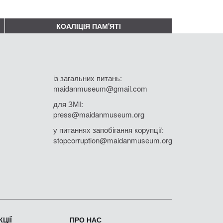
КОАЛІЦІЯ ПАМ'ЯТІ
із загальних питань:
maidanmuseum@gmail.com
для ЗМІ:
press@maidanmuseum.org
у питаннях запобігання корупції:
stopcorruption@maidanmuseum.org
ЦІЇ
ПРО НАС