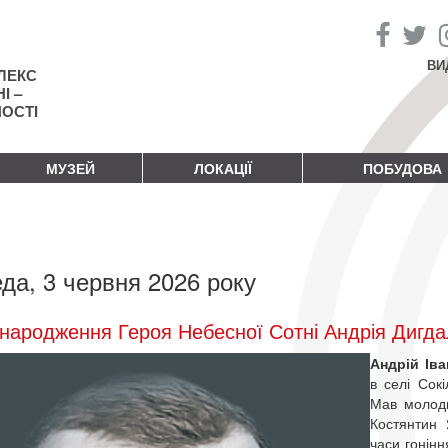
ВИ
ЛЕКС
І –
НОСТІ
МУЗЕЙ
ЛОКАЦІЇ
ПОБУДОВА
да, 3 червня 2026 року
народження Героя Небесної Сотні Андрія Дигд
Андрій Ів
в селі Сокі
Мав молодш
Костянтин 
часи гонінн