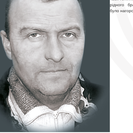
рідного бр
було нагор