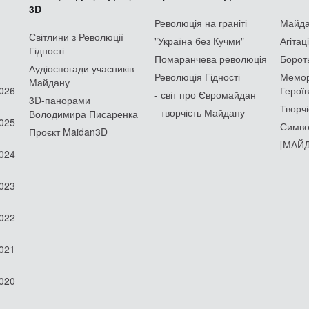
3D
Революція на граніті
Майдан
Світлини з Революції
"Україна без Кучми"
Агітац
Гідності
Помаранчева революція
Борот
Аудіоспогади учасників
Революція Гідності
Мемор
Майдану
2026
Героїв
- світ про Євромайдан
3D-панорами
Творчі
- творчість Майдану
Володимира Писаренка
2025
Симво
Проєкт Maidan3D
[МАЙД
2024
2023
2022
2021
2020