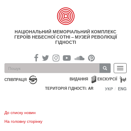
Перейти
до
основного
матеріалу
НАЦІОНАЛЬНИЙ МЕМОРІАЛЬНИЙ КОМПЛЕКС
ГЕРОЇВ НЕБЕСНОЇ СОТНІ – МУЗЕЙ РЕВОЛЮЦІЇ
ГІДНОСТІ
Пошукова
Toggl
форма
navig
Пошук
ВИДАННЯ
ЕКСКУРСІЇ
СПІВПРАЦЯ
ТЕРИТОРІЯ ГІДНОСТІ: AR
УКР
ENG
До списку новин
На головну сторінку