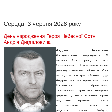
Середа, 3 червня 2026 року
День народження Героя Небесної Сотні
Андрія Дигдаловича
Андрій Іванович
Дигдалович
народився 3
червня 1973 року в селі
Сокільники Пустомитівського
району Львівської області. Мав
молодшу сестру Олену. Дід
Андрія по материнській лінії
Костянтин Яримович,
священник греко-католицької
церкви, у часи гоніння вірян
підпільно правив службу
в місцевих селах, а
рідного брата бабусі,