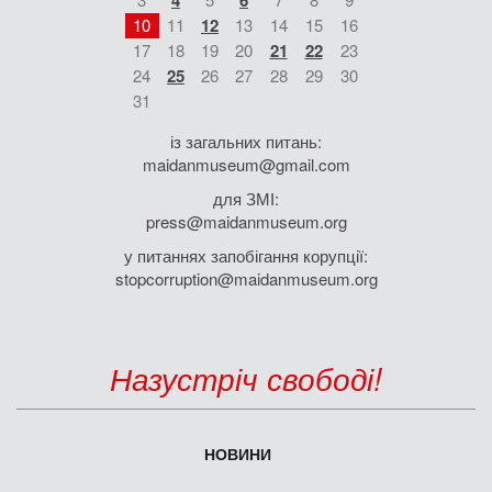
4
6
10
11
12
13
14
15
16
17
18
19
20
21
22
23
24
25
26
27
28
29
30
31
із загальних питань:
maidanmuseum@gmail.com
для ЗМІ:
press@maidanmuseum.org
у питаннях запобігання корупції:
stopcorruption@maidanmuseum.org
Назустріч свободі!
НОВИНИ