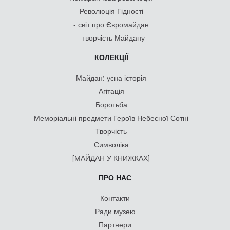
Революція Гідності
- світ про Євромайдан
- творчість Майдану
КОЛЕКЦІЇ
Майдан: усна історія
Агітація
Боротьба
Меморіальні предмети Героїв Небесної Сотні
Творчість
Символіка
[МАЙДАН У КНИЖКАХ]
ПРО НАС
Контакти
Ради музею
Партнери