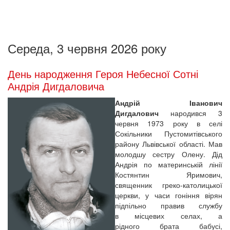
Середа, 3 червня 2026 року
День народження Героя Небесної Сотні
Андрія Дигдаловича
Андрій Іванович
Дигдалович
народився 3
червня 1973 року в селі
Сокільники Пустомитівського
району Львівської області. Мав
молодшу сестру Олену. Дід
Андрія по материнській лінії
Костянтин Яримович,
священник греко-католицької
церкви, у часи гоніння вірян
підпільно правив службу
в місцевих селах, а
рідного брата бабусі,