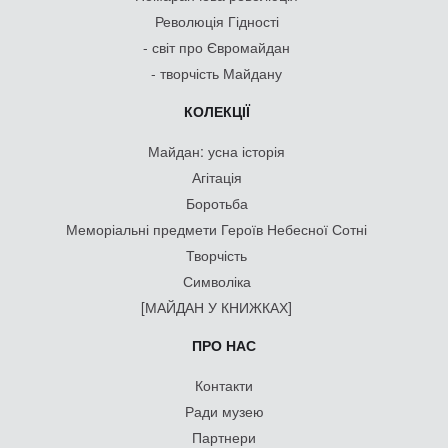
Революція Гідності
- світ про Євромайдан
- творчість Майдану
КОЛЕКЦІЇ
Майдан: усна історія
Агітація
Боротьба
Меморіальні предмети Героїв Небесної Сотні
Творчість
Символіка
[МАЙДАН У КНИЖКАХ]
ПРО НАС
Контакти
Ради музею
Партнери