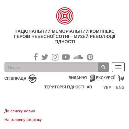
Перейти
до
основного
матеріалу
НАЦІОНАЛЬНИЙ МЕМОРІАЛЬНИЙ КОМПЛЕКС
ГЕРОЇВ НЕБЕСНОЇ СОТНІ – МУЗЕЙ РЕВОЛЮЦІЇ
ГІДНОСТІ
Пошукова
Toggl
форма
navig
Пошук
ВИДАННЯ
ЕКСКУРСІЇ
СПІВПРАЦЯ
ТЕРИТОРІЯ ГІДНОСТІ: AR
УКР
ENG
До списку новин
На головну сторінку