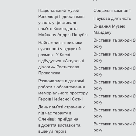
Національний музей
Соціальні кампанії
Революції Гідності взяв
Наукова діяльність
участь у фестивалі
Видання Музею
пам'яті Коменданта
Майдану
Майдану Андрія Парубія
Виставки та заходи 
Найважливіші виклики
року
сучасності у відкритій
Виставки та заходи 
розмові. У Києві
року
відбудуться «Актуальні
діалоги» Ростислава
Виставки та заходи 
Прокопюка
року
Розпочалися підготовчі
Виставки та заходи 
роботи з облаштування
року
меморіального простору
Виставки та заходи 
Героїв Небесної Сотні
року
День памʼяті страчених
Виставки та заходи 
під час теракту в
року
Оленівці: прийди на
Виставки та заходи 
відкриття виставки та
року
вшануй героїв