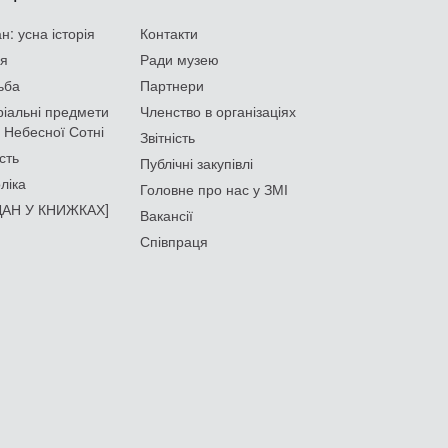
: усна історія
Контакти
ія
Ради музею
ьба
Партнери
іальні предмети
Членство в організаціях
 Небесної Сотні
Звітність
сть
Публічні закупівлі
ліка
Головне про нас у ЗМІ
АН У КНИЖКАХ]
Вакансії
Співпраця