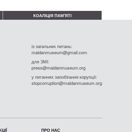
КОАЛІЦІЯ ПАМ'ЯТІ
із загальних питань:
maidanmuseum@gmail.com
для ЗМІ:
press@maidanmuseum.org
у питаннях запобігання корупції:
stopcorruption@maidanmuseum.org
ЦІЇ
ПРО НАС