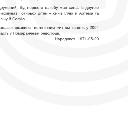
одружений. Від першого шлюбу мав сина. Із другою
иховував чотирьох дітей – синів Іллю й Артема та
ліну й Софію.
анасюк цікавився політичним життям країни, у 2004
часть у Помаранчевій революції.
Народився: 1971-05-20