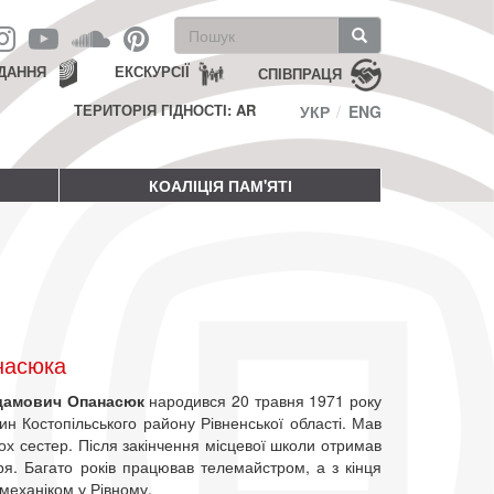
Пошукова
форма
Пошук
ДАННЯ
ЕКСКУРСІЇ
СПІВПРАЦЯ
ТЕРИТОРІЯ ГІДНОСТІ: AR
УКР
ENG
КОАЛІЦІЯ ПАМ'ЯТІ
насюка
дамович Опанасюк
народився 20 травня 1971 року
ин Костопільського району Рівненської області. Мав
ох сестер. Після закінчення місцевої школи отримав
я. Багато років працював телемайстром, а з кінця
механіком у Рівному.