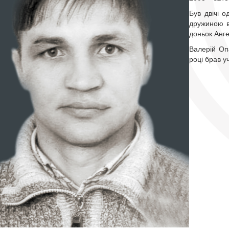
Був двічі 
дружиною в
доньок Анге
Валерій Оп
році брав у