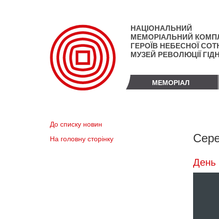
Перейти
до
основного
НАЦІОНАЛЬНИЙ
матеріалу
МЕМОРІАЛЬНИЙ КОМП
ГЕРОЇВ НЕБЕСНОЇ СОТН
МУЗЕЙ РЕВОЛЮЦІЇ ГІД
МЕМОРІАЛ
До списку новин
Сере
На головну сторінку
День 