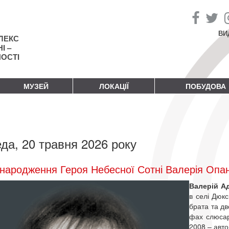
ВИ
ЛЕКС
І –
НОСТІ
МУЗЕЙ
ЛОКАЦІЇ
ПОБУДОВА
да, 20 травня 2026 року
народження Героя Небесної Сотні Валерія Опа
Валерій А
в селі Дюкс
брата та дв
фах слюсар
2008 – авто