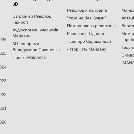
3D
Революція на граніті
Майдан
Світлини з Революції
"Україна без Кучми"
Агітац
Гідності
Помаранчева революція
Борот
Аудіоспогади учасників
Революція Гідності
Мемор
Майдану
2026
Героїв
- світ про Євромайдан
3D-панорами
Творчі
- творчість Майдану
Володимира Писаренка
2025
Симво
Проєкт Maidan3D
[МАЙД
2024
2023
2022
2021
2020