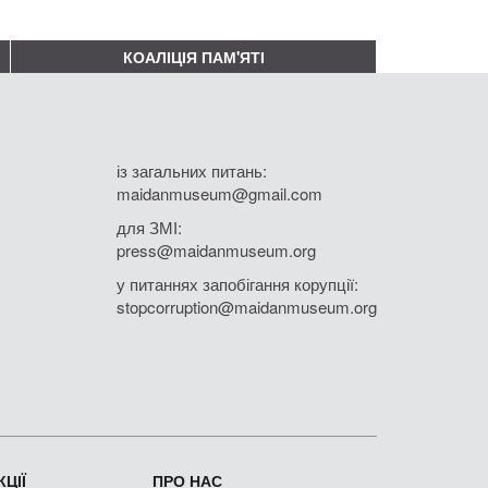
КОАЛІЦІЯ ПАМ'ЯТІ
із загальних питань:
maidanmuseum@gmail.com
для ЗМІ:
press@maidanmuseum.org
у питаннях запобігання корупції:
stopcorruption@maidanmuseum.org
ЦІЇ
ПРО НАС