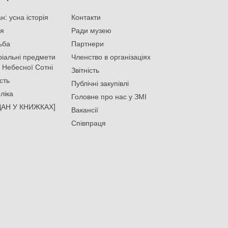
: усна історія
Контакти
ія
Ради музею
ьба
Партнери
іальні предмети
Членство в організаціях
 Небесної Сотні
Звітність
сть
Публічні закупівлі
ліка
Головне про нас у ЗМІ
АН У КНИЖКАХ]
Вакансії
Співпраця