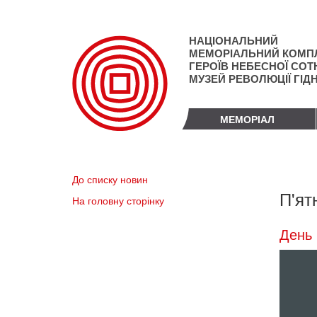
Перейти
до
основного
НАЦІОНАЛЬНИЙ
матеріалу
МЕМОРІАЛЬНИЙ КОМП
ГЕРОЇВ НЕБЕСНОЇ СОТН
МУЗЕЙ РЕВОЛЮЦІЇ ГІД
МЕМОРІАЛ
До списку новин
П'ят
На головну сторінку
День 