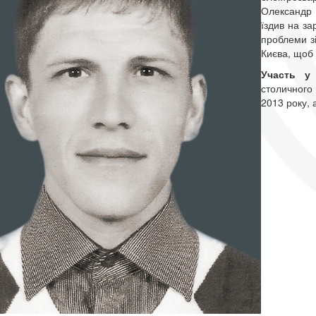
Олександр 
їздив на за
проблеми зі
Києва, щоб 
Участь у
столичного
2013 року, 