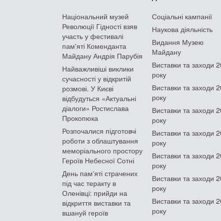
Національний музей
Соціальні кампанії
Революції Гідності взяв
Наукова діяльність
участь у фестивалі
Видання Музею
пам'яті Коменданта
Майдану
Майдану Андрія Парубія
Виставки та заходи 
Найважливіші виклики
року
сучасності у відкритій
Виставки та заходи 
розмові. У Києві
року
відбудуться «Актуальні
діалоги» Ростислава
Виставки та заходи 
Прокопюка
року
Розпочалися підготовчі
Виставки та заходи 
роботи з облаштування
року
меморіального простору
Виставки та заходи 
Героїв Небесної Сотні
року
День памʼяті страчених
Виставки та заходи 
під час теракту в
року
Оленівці: прийди на
Виставки та заходи 
відкриття виставки та
року
вшануй героїв