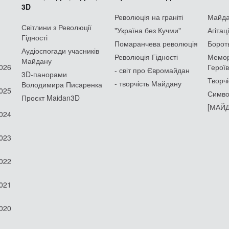
3D
Революція на граніті
Майдан
Світлини з Революції
"Україна без Кучми"
Агітац
Гідності
Помаранчева революція
Борот
Аудіоспогади учасників
Революція Гідності
Мемор
Майдану
2026
Героїв
- світ про Євромайдан
3D-панорами
Творчі
- творчість Майдану
Володимира Писаренка
2025
Симво
Проєкт Maidan3D
[МАЙД
2024
2023
2022
2021
2020