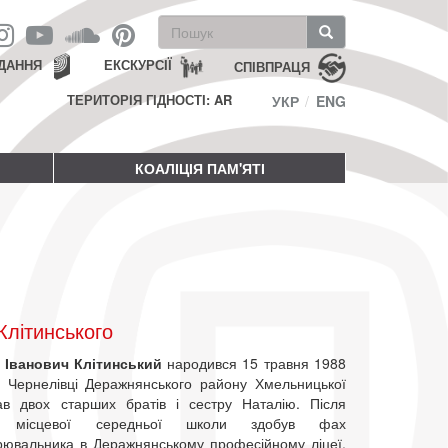
Пошукова
форма
Пошук
ДАННЯ
ЕКСКУРСІЇ
СПІВПРАЦЯ
ТЕРИТОРІЯ ГІДНОСТІ: AR
УКР
ENG
КОАЛІЦІЯ ПАМ'ЯТІ
літинського
 Іванович Клітинський
народився 15 травня 1988
і Чернелівці Деражнянського району Хмельницької
ав двох старших братів і сестру Наталію. Після
ня місцевої середньої школи здобув фах
рювальника в Деражнянському професійному ліцеї.