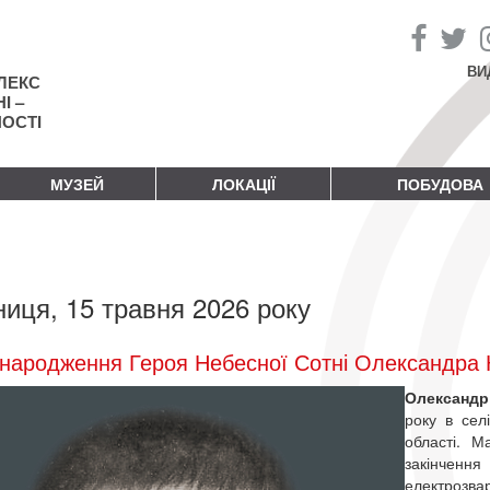
ВИ
ЛЕКС
І –
НОСТІ
МУЗЕЙ
ЛОКАЦІЇ
ПОБУДОВА
ниця, 15 травня 2026 року
народження Героя Небесної Сотні Олександра К
Олександр
року в сел
області. М
закінчен
електрозва