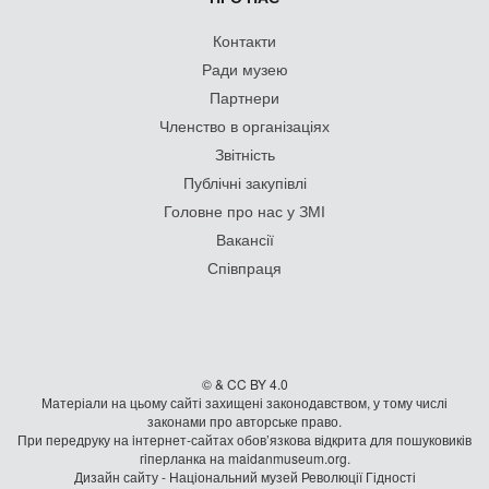
Контакти
Ради музею
Партнери
Членство в організаціях
Звітність
Публічні закупівлі
Головне про нас у ЗМІ
Вакансії
Співпраця
© & CC BY 4.0
Матеріали на цьому сайті захищені законодавством, у тому числі
законами про авторське право.
При передруку на iнтернет-сайтах обов’язкова відкрита для пошуковиків
гiперланка на maidanmuseum.org.
Дизайн сайту - Національний музей Революції Гідності