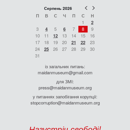
Попер
Наст
Серпень 2026
П
В
С
Ч
П
С
Н
1
2
3
4
5
6
7
8
9
10
11
12
13
14
15
16
17
18
19
20
21
22
23
24
25
26
27
28
29
30
31
із загальних питань:
maidanmuseum@gmail.com
для ЗМІ:
press@maidanmuseum.org
у питаннях запобігання корупції:
stopcorruption@maidanmuseum.org
Назустріч свободі!