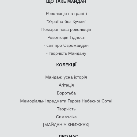
ЩО ТАКЕ МАЙДАН
Революція на граніті
"Україна без Кучми"
Помаранчева революція
Революція Гідності
- світ про Євромайдан
- творчість Майдану
КОЛЕКЦІЇ
Майдан: усна історія
Агітація
Боротьба
Меморіальні предмети Героїв Небесної Сотні
Творчість
Символіка
[МАЙДАН У КНИЖКАХ]
ПРО НАС