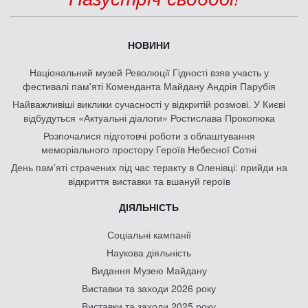
НОВИНИ
Національний музей Революції Гідності взяв участь у
фестивалі пам'яті Коменданта Майдану Андрія Парубія
Найважливіші виклики сучасності у відкритій розмові. У Києві
відбудуться «Актуальні діалоги» Ростислава Прокопюка
Розпочалися підготовчі роботи з облаштування
меморіального простору Героїв Небесної Сотні
День памʼяті страчених під час теракту в Оленівці: прийди на
відкриття виставки та вшануй героїв
ДІЯЛЬНІСТЬ
Соціальні кампанії
Наукова діяльність
Видання Музею Майдану
Виставки та заходи 2026 року
Виставки та заходи 2025 року