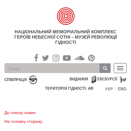
Перейти
до
основного
матеріалу
НАЦІОНАЛЬНИЙ МЕМОРІАЛЬНИЙ КОМПЛЕКС
ГЕРОЇВ НЕБЕСНОЇ СОТНІ – МУЗЕЙ РЕВОЛЮЦІЇ
ГІДНОСТІ
Пошукова
Toggl
форма
navig
Пошук
ВИДАННЯ
ЕКСКУРСІЇ
СПІВПРАЦЯ
ТЕРИТОРІЯ ГІДНОСТІ: AR
УКР
ENG
До списку новин
На головну сторінку