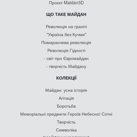
Проєкт Maidan3D
ЩО ТАКЕ МАЙДАН
Революція на граніті
"Україна без Кучми"
Помаранчева революція
Революція Гідності
- світ про Євромайдан
- творчість Майдану
КОЛЕКЦІЇ
Майдан: усна історія
Агітація
Боротьба
Меморіальні предмети Героїв Небесної Сотні
Творчість
Символіка