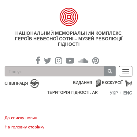
Перейти
до
основного
матеріалу
НАЦІОНАЛЬНИЙ МЕМОРІАЛЬНИЙ КОМПЛЕКС
ГЕРОЇВ НЕБЕСНОЇ СОТНІ – МУЗЕЙ РЕВОЛЮЦІЇ
ГІДНОСТІ
Пошукова
Toggl
форма
navig
Пошук
ВИДАННЯ
ЕКСКУРСІЇ
СПІВПРАЦЯ
ТЕРИТОРІЯ ГІДНОСТІ: AR
УКР
ENG
До списку новин
На головну сторінку