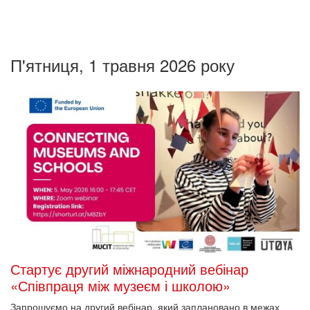
П'ятниця, 1 травня 2026 року
Стартує другий міжнародний вебінар
«Співпраця між музеєм і школою»
Запрошуємо на другий вебінар, який заплановано в межах