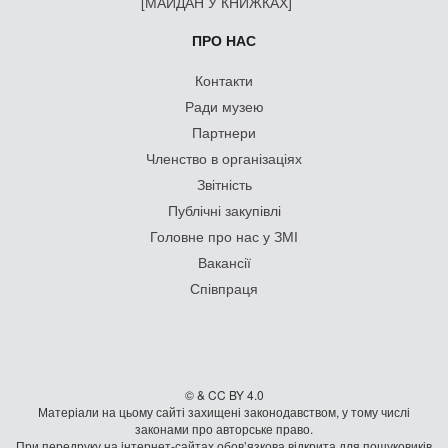
[МАЙДАН У КНИЖКАХ]
ПРО НАС
Контакти
Ради музею
Партнери
Членство в організаціях
Звітність
Публічні закупівлі
Головне про нас у ЗМІ
Вакансії
Співпраця
© & CC BY 4.0
Матеріали на цьому сайті захищені законодавством, у тому числі
законами про авторське право.
При передруку на iнтернет-сайтах обов’язкова відкрита для пошуковиків