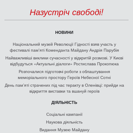
Назустріч свободі!
НОВИНИ
Національний музей Революції Гідності взяв участь у
фестивалі пам'яті Коменданта Майдану Андрія Парубія
Найважливіші виклики сучасності у відкритій розмові. У Києві
відбудуться «Актуальні діалоги» Ростислава Прокопюка
Розпочалися підготовчі роботи з облаштування
меморіального простору Героїв Небесної Сотні
День памʼяті страчених під час теракту в Оленівці: прийди на
відкриття виставки та вшануй героїв
ДІЯЛЬНІСТЬ
Соціальні кампанії
Наукова діяльність
Видання Музею Майдану