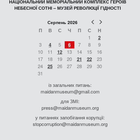
НАЦІОНАЛЬНИЙ МЕМОРІАЛЬНИЙ КОМПЛЕКС ГЕРОЇВ
НЕБЕСНОЇ СОТНІ – МУЗЕЙ РЕВОЛЮЦІЇ ГІДНОСТІ
Попер
Наст
Серпень 2026
П
В
С
Ч
П
С
Н
1
2
3
4
5
6
7
8
9
10
11
12
13
14
15
16
17
18
19
20
21
22
23
24
25
26
27
28
29
30
31
із загальних питань:
maidanmuseum@gmail.com
для ЗМІ:
press@maidanmuseum.org
у питаннях запобігання корупції:
stopcorruption@maidanmuseum.org