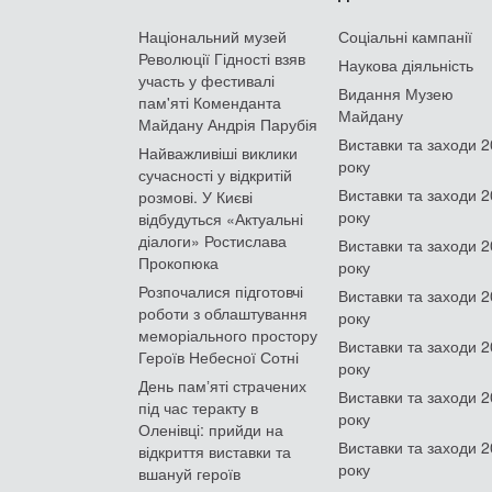
Національний музей
Соціальні кампанії
Революції Гідності взяв
Наукова діяльність
участь у фестивалі
Видання Музею
пам'яті Коменданта
Майдану
Майдану Андрія Парубія
Виставки та заходи 
Найважливіші виклики
року
сучасності у відкритій
Виставки та заходи 
розмові. У Києві
року
відбудуться «Актуальні
діалоги» Ростислава
Виставки та заходи 
Прокопюка
року
Розпочалися підготовчі
Виставки та заходи 
роботи з облаштування
року
меморіального простору
Виставки та заходи 
Героїв Небесної Сотні
року
День памʼяті страчених
Виставки та заходи 
під час теракту в
року
Оленівці: прийди на
Виставки та заходи 
відкриття виставки та
року
вшануй героїв