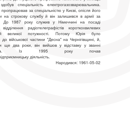
обув спеціальність електрогазозварювальника.
 пропрацював за спеціальністю у Києві, опісля його
ли на строкову службу й він залишився в армії за
м. До 1987 року служив у Німеччині на посаді
відділення радіотелеграфістів короткохвилевих
нцій великої потужності. Потому Юрія було
до військової частини "Десна" на Чернігівщині, й,
и ще два роки, він вийшов у відставку у званні
рщика. Із 1995 року почав
ідприємницьку діяльність.
Народився: 1961-05-02