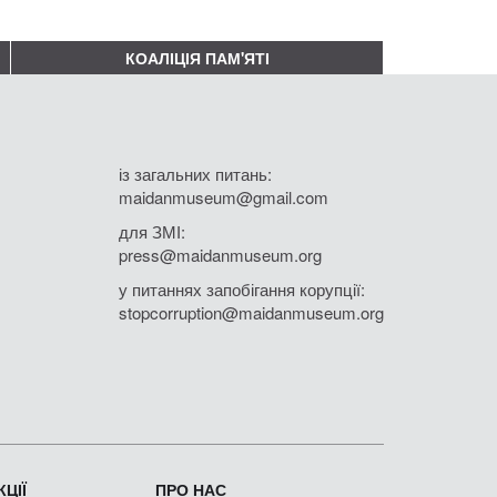
КОАЛІЦІЯ ПАМ'ЯТІ
із загальних питань:
maidanmuseum@gmail.com
для ЗМІ:
press@maidanmuseum.org
у питаннях запобігання корупції:
stopcorruption@maidanmuseum.org
ЦІЇ
ПРО НАС