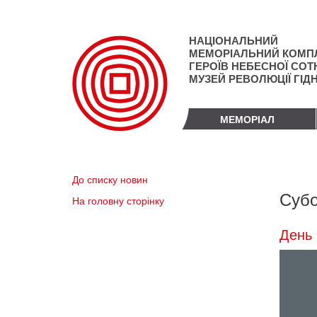
Перейти
до
основного
НАЦІОНАЛЬНИЙ
матеріалу
МЕМОРІАЛЬНИЙ КОМП
ГЕРОЇВ НЕБЕСНОЇ СОТН
МУЗЕЙ РЕВОЛЮЦІЇ ГІД
МЕМОРІАЛ
До списку новин
Субо
На головну сторінку
День 