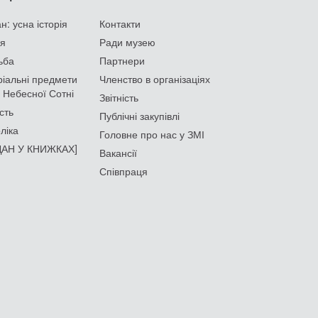
: усна історія
Контакти
ія
Ради музею
ьба
Партнери
іальні предмети
Членство в організаціях
 Небесної Сотні
Звітність
сть
Публічні закупівлі
ліка
Головне про нас у ЗМІ
АН У КНИЖКАХ]
Вакансії
Співпраця