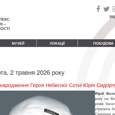
ВИ
ЛЕКС
І –
НОСТІ
МУЗЕЙ
ЛОКАЦІЇ
ПОБУДОВА
та, 2 травня 2026 року
народження Героя Небесної Сотні Юрія Сидорч
Юрій Вол
року на Во
років бага
утратила ба
Сидорчук в