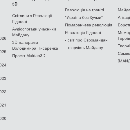
3D
Революція на граніті
Майдан
Світлини з Революції
"Україна без Кучми"
Агітац
Гідності
Помаранчева революція
Борот
Аудіоспогади учасників
Революція Гідності
Мемор
Майдану
2026
Героїв
- світ про Євромайдан
3D-панорами
Творчі
- творчість Майдану
Володимира Писаренка
2025
Симво
Проєкт Maidan3D
[МАЙД
2024
2023
2022
2021
2020