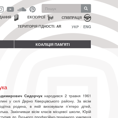
Пошукова
форма
Пошук
ДАННЯ
ЕКСКУРСІЇ
СПІВПРАЦЯ
ТЕРИТОРІЯ ГІДНОСТІ: AR
УКР
ENG
КОАЛІЦІЯ ПАМ'ЯТІ
ука
одимирович Сидорчук
народився 2 травня 1961
лині у селі Дерно Ківерцівського району. За вісім
тодітна родина, в якій виховували п’ятеро дітей,
тька. Закінчивши вісім класів місцевої школи, Юрій
ступив до Луцького професійно-технічного училища