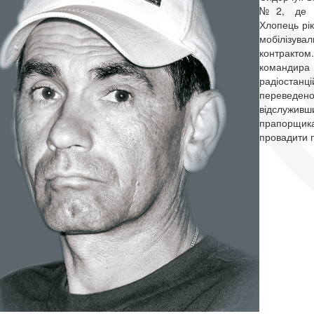
№2, де зд
Хлопець рік
мобілізува
контракто
командира 
радіоста
переведено 
відслуживш
прапо
провадити п