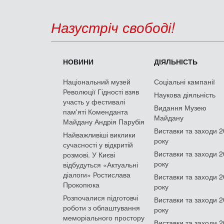
Назустріч свободі!
НОВИНИ
ДІЯЛЬНІСТЬ
Національний музей
Соціальні кампанії
Революції Гідності взяв
Наукова діяльність
участь у фестивалі
Видання Музею
пам'яті Коменданта
Майдану
Майдану Андрія Парубія
Виставки та заходи 
Найважливіші виклики
року
сучасності у відкритій
Виставки та заходи 
розмові. У Києві
року
відбудуться «Актуальні
діалоги» Ростислава
Виставки та заходи 
Прокопюка
року
Розпочалися підготовчі
Виставки та заходи 
роботи з облаштування
року
меморіального простору
Виставки та заходи 