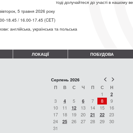
тоді долучайтеся до участі в нашому в
вівторок, 5 травня 2026 року
00-18.45 / 16.00-17.45 (CET)
ови: англійська, українська та польська
ЛОКАЦІЇ
ПОБУДОВА
Попер
Наст
Серпень 2026
П
В
С
Ч
П
С
Н
1
2
3
4
5
6
7
8
9
10
11
12
13
14
15
16
17
18
19
20
21
22
23
24
25
26
27
28
29
30
31