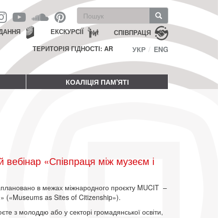
Пошукова
форма
Пошук
ДАННЯ
ЕКСКУРСІЇ
СПІВПРАЦЯ
ТЕРИТОРІЯ ГІДНОСТІ: AR
УКР
ENG
КОАЛІЦІЯ ПАМ'ЯТІ
 вебінар «Співпраця між музеєм і
заплановано в межах міжнародного проєкту MUCIT –
» («Museums as Sites of Citizenship»).
юєте з молоддю або у секторі громадянської освіти,