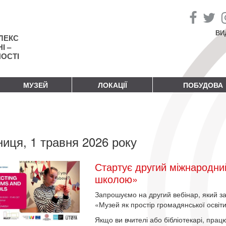
ВИ
ЛЕКС
І –
НОСТІ
МУЗЕЙ
ЛОКАЦІЇ
ПОБУДОВА
ниця, 1 травня 2026 року
Стартує другий міжнародний
школою»
Запрошуємо на другий вебінар, який 
«Музей як простір громадянської освіти
Якщо ви вчителі або бібліотекарі, прац