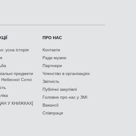
ЦІЇ
ПРО НАС
: усна історія
Контакти
ія
Ради музею
ьба
Партнери
іальні предмети
Членство в організаціях
 Небесної Сотні
Звітність
сть
Публічні закупівлі
ліка
Головне про нас у ЗМІ
АН У КНИЖКАХ]
Вакансії
Співпраця