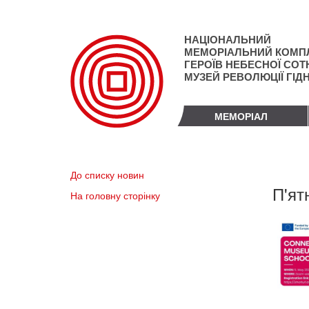
Перейти
до
основного
НАЦІОНАЛЬНИЙ
матеріалу
МЕМОРІАЛЬНИЙ КОМП
ГЕРОЇВ НЕБЕСНОЇ СОТН
МУЗЕЙ РЕВОЛЮЦІЇ ГІД
МЕМОРІАЛ
До списку новин
П'ят
На головну сторінку