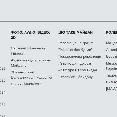
ФОТО, АУДІО, ВІДЕО,
ЩО ТАКЕ МАЙДАН
КОЛЕК
3D
Революція на граніті
Майдан
Світлини з Революції
"Україна без Кучми"
Агітац
Гідності
Помаранчева революція
Борот
Аудіоспогади учасників
Революція Гідності
Мемор
Майдану
2026
Героїв
- світ про Євромайдан
3D-панорами
Творчі
- творчість Майдану
Володимира Писаренка
2025
Симво
Проєкт Maidan3D
[МАЙД
2024
2023
2022