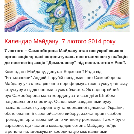
Календар Майдану. 7 лютого 2014 року
7 лютого – Самооборона Майдану стає всеукраїнською
організацією; дані соцопитувань про ставлення українців
до протестів; акція "Демальянсу" під посольством Росії.
Комендант Майдану, депутат Верховної Ради від
"Батьківщини" Андрій Парубій повідомив, що Самооборона
Майдану ухвалила рішення переформуватися в усеукраїнську
структуру з відділеннями в усіх областях. Як надпартійний
рух Самооборона мала координувати свої дії зі Штабом
національного спротиву. Основними завданнями руху
названо захист суверенітету та державної цілісності України,
обстоювання її європейського вибору, захист прав і свобод
громадян, організований опір чинному режимові. Також було
вирішено, що частина командирів сотень Майдану поїде
в регіони налагоджувати координацію між наявними