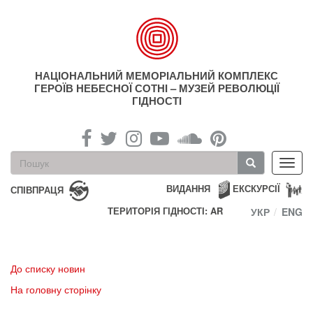
Перейти
до
основного
матеріалу
НАЦІОНАЛЬНИЙ МЕМОРІАЛЬНИЙ КОМПЛЕКС
ГЕРОЇВ НЕБЕСНОЇ СОТНІ – МУЗЕЙ РЕВОЛЮЦІЇ
ГІДНОСТІ
Пошукова
Toggl
форма
navig
Пошук
ВИДАННЯ
ЕКСКУРСІЇ
СПІВПРАЦЯ
ТЕРИТОРІЯ ГІДНОСТІ: AR
УКР
ENG
До списку новин
На головну сторінку