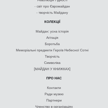
- світ про Євромайдан
- творчість Майдану
КОЛЕКЦІЇ
Майдан: усна історія
Агітація
Боротьба
Меморіальні предмети Героїв Небесної Сотні
Творчість
Символіка
[МАЙДАН У КНИЖКАХ]
ПРО НАС
Контакти
Ради музею
Партнери
Членство в організаціях