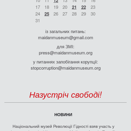
10
11
12
13
14
15
16
17
18
19
20
21
22
23
24
25
26
27
28
29
30
31
із загальних питань:
maidanmuseum@gmail.com
для ЗМІ:
press@maidanmuseum.org
у питаннях запобігання корупції:
stopcorruption@maidanmuseum.org
Назустріч свободі!
НОВИНИ
Національний музей Революції Гідності взяв участь у