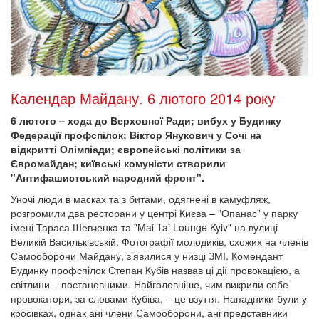
Календар Майдану. 6 лютого 2014 року
6 лютого – хода до Верховної Ради; вибух у Будинку
Федерації профспілок; Віктор Янукович у Сочі на
відкритті Олімпіади; європейські політики за
Євромайдан; київські комуністи створили
"Антифашистський народний фронт".
Уночі люди в масках та з битами, одягнені в камуфляж,
розгромили два ресторани у центрі Києва – "Опанас" у парку
імені Тараса Шевченка та "Mai Tai Lounge Kyiv" на вулиці
Великій Васильківській. Фотографії молодиків, схожих на членів
Самооборони Майдану, з’явилися у низці ЗМІ. Комендант
Будинку профспілок Степан Кубів назвав ці дії провокацією, а
світлини – постановними. Найголовніше, чим викрили себе
провокатори, за словами Кубіва, – це взуття. Нападники були у
кросівках, однак ані члени Самооборони, ані представники