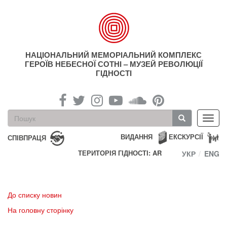
Перейти
до
основного
матеріалу
НАЦІОНАЛЬНИЙ МЕМОРІАЛЬНИЙ КОМПЛЕКС
ГЕРОЇВ НЕБЕСНОЇ СОТНІ – МУЗЕЙ РЕВОЛЮЦІЇ
ГІДНОСТІ
Пошукова
Toggl
форма
navig
Пошук
ВИДАННЯ
ЕКСКУРСІЇ
СПІВПРАЦЯ
ТЕРИТОРІЯ ГІДНОСТІ: AR
УКР
ENG
До списку новин
На головну сторінку