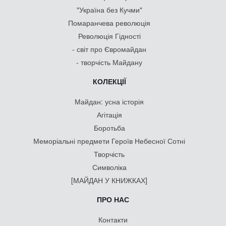
"Україна без Кучми"
Помаранчева революція
Революція Гідності
- світ про Євромайдан
- творчість Майдану
КОЛЕКЦІЇ
Майдан: усна історія
Агітація
Боротьба
Меморіальні предмети Героїв Небесної Сотні
Творчість
Символіка
[МАЙДАН У КНИЖКАХ]
ПРО НАС
Контакти