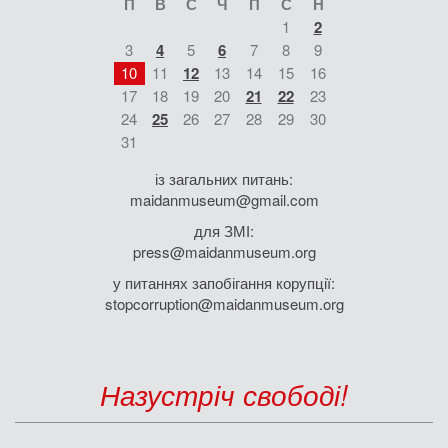
П
В
С
Ч
П
С
Н
1
2
3
4
5
6
7
8
9
10
11
12
13
14
15
16
17
18
19
20
21
22
23
24
25
26
27
28
29
30
31
із загальних питань:
maidanmuseum@gmail.com
для ЗМІ:
press@maidanmuseum.org
у питаннях запобігання корупції:
stopcorruption@maidanmuseum.org
Назустріч свободі!