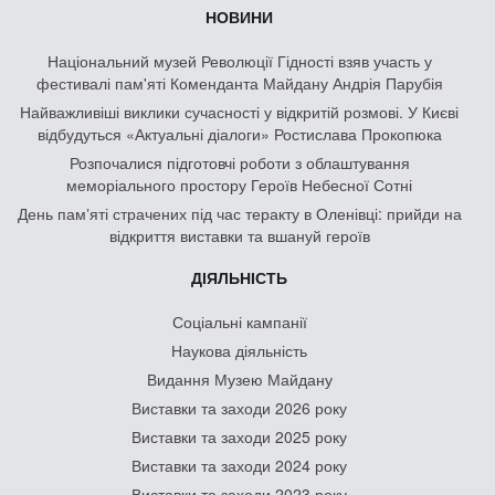
НОВИНИ
Національний музей Революції Гідності взяв участь у
фестивалі пам'яті Коменданта Майдану Андрія Парубія
Найважливіші виклики сучасності у відкритій розмові. У Києві
відбудуться «Актуальні діалоги» Ростислава Прокопюка
Розпочалися підготовчі роботи з облаштування
меморіального простору Героїв Небесної Сотні
День памʼяті страчених під час теракту в Оленівці: прийди на
відкриття виставки та вшануй героїв
ДІЯЛЬНІСТЬ
Соціальні кампанії
Наукова діяльність
Видання Музею Майдану
Виставки та заходи 2026 року
Виставки та заходи 2025 року
Виставки та заходи 2024 року
Виставки та заходи 2023 року