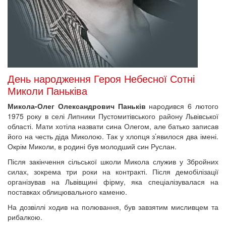
День народження Героя Небесної Сотні
Миколи Паньківа
Микола-Олег Олександрович Паньків
народився 6 лютого
1975 року в селі Липники Пустомитівського району Львівської
області. Мати хотіла назвати сина Олегом, але батько записав
його на честь діда Миколою. Так у хлопця з’явилося два імені.
Окрім Миколи, в родині був молодший син Руслан.
Після закінчення сільської школи Микола служив у Збройних
силах, зокрема три роки на контракті. Після демобілізації
організував на Львівщині фірму, яка спеціалізувалася на
поставках облицювального каменю.
На дозвіллі ходив на полювання, був завзятим мисливцем та
рибалкою.