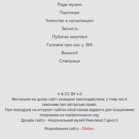
Ради музею
Партнери
Членство в організаціях
Звітність
Публічні закупівлі
Головне про нас у ЗМІ
Вакансії
Співпраця
© & CC BY 4.0
Матеріали на цьому сайті захищені законодавством, у тому числі
законами про авторське право.
При передруку на iнтернет-сайтах обов’язкова відкрита для пошуковиків
гiперланка на maidanmuseum.org.
Дизайн сайту - Національний музей Революції Гідності
Розроблення сайту -
Divilon
.