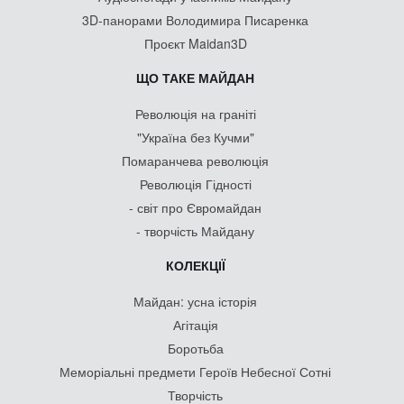
3D-панорами Володимира Писаренка
Проєкт Maidan3D
ЩО ТАКЕ МАЙДАН
Революція на граніті
"Україна без Кучми"
Помаранчева революція
Революція Гідності
- світ про Євромайдан
- творчість Майдану
КОЛЕКЦІЇ
Майдан: усна історія
Агітація
Боротьба
Меморіальні предмети Героїв Небесної Сотні
Творчість