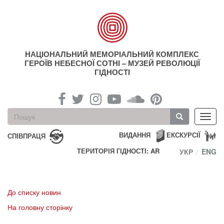
Перейти
до
основного
матеріалу
НАЦІОНАЛЬНИЙ МЕМОРІАЛЬНИЙ КОМПЛЕКС
ГЕРОЇВ НЕБЕСНОЇ СОТНІ – МУЗЕЙ РЕВОЛЮЦІЇ
ГІДНОСТІ
Пошукова
Toggl
форма
navig
Пошук
ВИДАННЯ
ЕКСКУРСІЇ
СПІВПРАЦЯ
ТЕРИТОРІЯ ГІДНОСТІ: AR
УКР
ENG
До списку новин
На головну сторінку