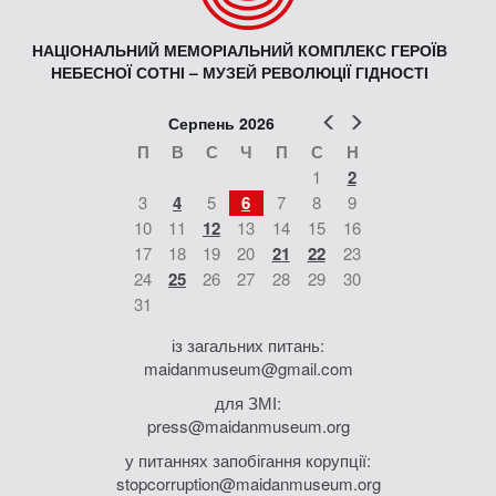
НАЦІОНАЛЬНИЙ МЕМОРІАЛЬНИЙ КОМПЛЕКС ГЕРОЇВ
НЕБЕСНОЇ СОТНІ – МУЗЕЙ РЕВОЛЮЦІЇ ГІДНОСТІ
Попер
Наст
Серпень 2026
П
В
С
Ч
П
С
Н
1
2
3
4
5
6
7
8
9
10
11
12
13
14
15
16
17
18
19
20
21
22
23
24
25
26
27
28
29
30
31
із загальних питань:
maidanmuseum@gmail.com
для ЗМІ:
press@maidanmuseum.org
у питаннях запобігання корупції:
stopcorruption@maidanmuseum.org