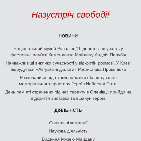
Назустріч свободі!
НОВИНИ
Національний музей Революції Гідності взяв участь у
фестивалі пам'яті Коменданта Майдану Андрія Парубія
Найважливіші виклики сучасності у відкритій розмові. У Києві
відбудуться «Актуальні діалоги» Ростислава Прокопюка
Розпочалися підготовчі роботи з облаштування
меморіального простору Героїв Небесної Сотні
День памʼяті страчених під час теракту в Оленівці: прийди на
відкриття виставки та вшануй героїв
ДІЯЛЬНІСТЬ
Соціальні кампанії
Наукова діяльність
Видання Музею Майдану