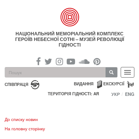
Перейти
до
основного
матеріалу
НАЦІОНАЛЬНИЙ МЕМОРІАЛЬНИЙ КОМПЛЕКС
ГЕРОЇВ НЕБЕСНОЇ СОТНІ – МУЗЕЙ РЕВОЛЮЦІЇ
ГІДНОСТІ
Пошукова
Toggl
форма
navig
Пошук
ВИДАННЯ
ЕКСКУРСІЇ
СПІВПРАЦЯ
ТЕРИТОРІЯ ГІДНОСТІ: AR
УКР
ENG
До списку новин
На головну сторінку