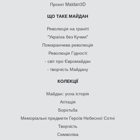
Проєкт Maidan3D
ЩО ТАКЕ МАЙДАН
Революція на граніті
"Україна без Кучми"
Помаранчева революція
Революція Гідності
- світ про Євромайдан
- творчість Майдану
КОЛЕКЦІЇ
Майдан: усна історія
Агітація
Боротьба
Меморіальні предмети Героїв Небесної Сотні
Творчість
Символіка