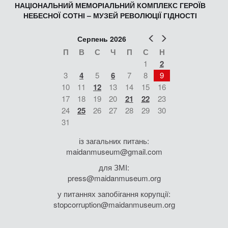
НАЦІОНАЛЬНИЙ МЕМОРІАЛЬНИЙ КОМПЛЕКС ГЕРОЇВ
НЕБЕСНОЇ СОТНІ – МУЗЕЙ РЕВОЛЮЦІЇ ГІДНОСТІ
Попер
Наст
Серпень 2026
П
В
С
Ч
П
С
Н
1
2
3
4
5
6
7
8
9
10
11
12
13
14
15
16
17
18
19
20
21
22
23
24
25
26
27
28
29
30
31
із загальних питань:
maidanmuseum@gmail.com
для ЗМІ:
press@maidanmuseum.org
у питаннях запобігання корупції:
stopcorruption@maidanmuseum.org