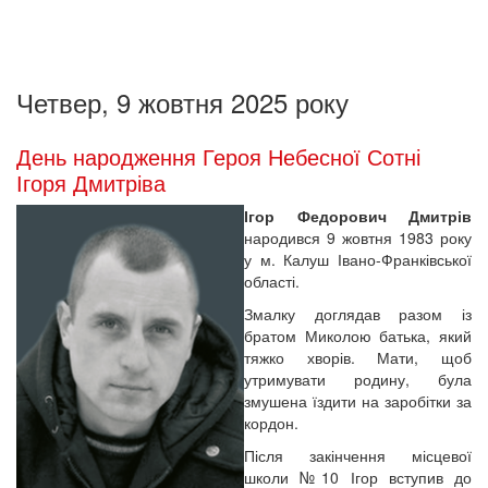
Четвер, 9 жовтня 2025 року
День народження Героя Небесної Сотні
Ігоря Дмитріва
Ігор Федорович Дмитрів
народився 9 жовтня 1983 року
у м. Калуш Івано-Франківської
області.
Змалку доглядав разом із
братом Миколою батька, який
тяжко хворів. Мати, щоб
утримувати родину, була
змушена їздити на заробітки за
кордон.
Після закінчення місцевої
школи №10 Ігор вступив до