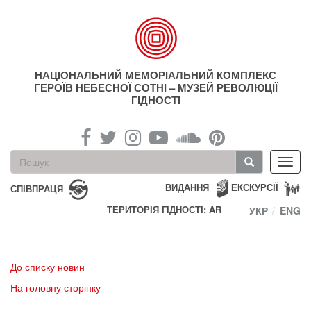
Перейти
до
основного
матеріалу
НАЦІОНАЛЬНИЙ МЕМОРІАЛЬНИЙ КОМПЛЕКС
ГЕРОЇВ НЕБЕСНОЇ СОТНІ – МУЗЕЙ РЕВОЛЮЦІЇ
ГІДНОСТІ
Пошукова
Toggl
форма
navig
Пошук
ВИДАННЯ
ЕКСКУРСІЇ
СПІВПРАЦЯ
ТЕРИТОРІЯ ГІДНОСТІ: AR
УКР
ENG
До списку новин
На головну сторінку