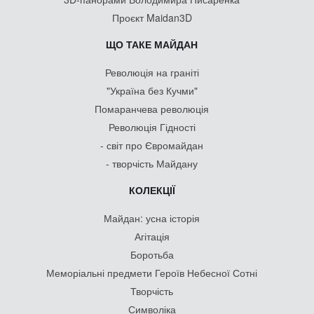
Проєкт Maidan3D
ЩО ТАКЕ МАЙДАН
Революція на граніті
"Україна без Кучми"
Помаранчева революція
Революція Гідності
- світ про Євромайдан
- творчість Майдану
КОЛЕКЦІЇ
Майдан: усна історія
Агітація
Боротьба
Меморіальні предмети Героїв Небесної Сотні
Творчість
Символіка