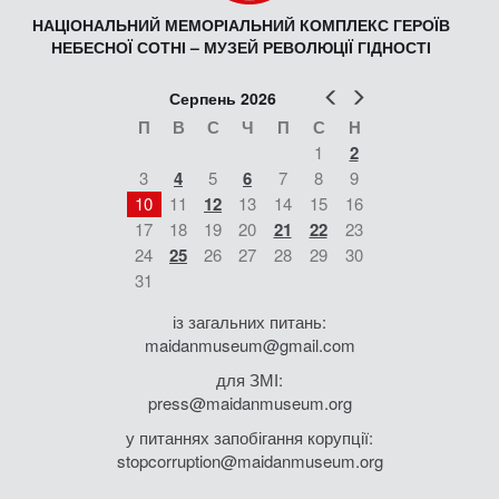
НАЦІОНАЛЬНИЙ МЕМОРІАЛЬНИЙ КОМПЛЕКС ГЕРОЇВ
НЕБЕСНОЇ СОТНІ – МУЗЕЙ РЕВОЛЮЦІЇ ГІДНОСТІ
Попер
Наст
Серпень 2026
П
В
С
Ч
П
С
Н
1
2
3
4
5
6
7
8
9
10
11
12
13
14
15
16
17
18
19
20
21
22
23
24
25
26
27
28
29
30
31
із загальних питань:
maidanmuseum@gmail.com
для ЗМІ:
press@maidanmuseum.org
у питаннях запобігання корупції:
stopcorruption@maidanmuseum.org