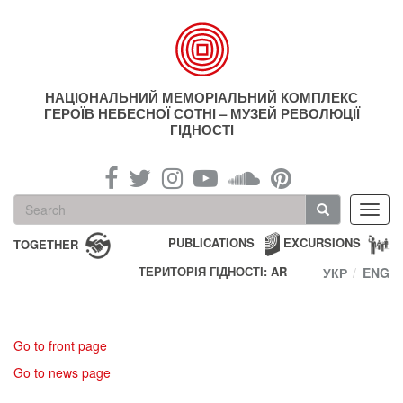
Skip
to
main
content
НАЦІОНАЛЬНИЙ МЕМОРІАЛЬНИЙ КОМПЛЕКС
ГЕРОЇВ НЕБЕСНОЇ СОТНІ – МУЗЕЙ РЕВОЛЮЦІЇ
ГІДНОСТІ
Search
Toggl
form
navig
Search
PUBLICATIONS
EXCURSIONS
TOGETHER
ТЕРИТОРІЯ ГІДНОСТІ: AR
УКР
ENG
Go to front page
Go to news page