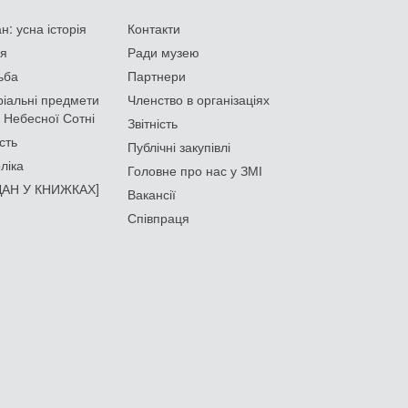
: усна історія
Контакти
ія
Ради музею
ьба
Партнери
іальні предмети
Членство в організаціях
 Небесної Сотні
Звітність
сть
Публічні закупівлі
ліка
Головне про нас у ЗМІ
АН У КНИЖКАХ]
Вакансії
Співпраця