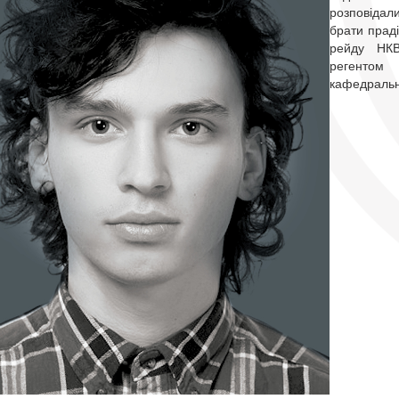
розповідали
брати праді
рейду НКВ
регентом
кафедральн