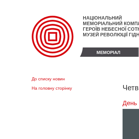
Перейти
до
основного
НАЦІОНАЛЬНИЙ
матеріалу
МЕМОРІАЛЬНИЙ КОМП
ГЕРОЇВ НЕБЕСНОЇ СОТН
МУЗЕЙ РЕВОЛЮЦІЇ ГІД
МЕМОРІАЛ
До списку новин
Четв
На головну сторінку
День 