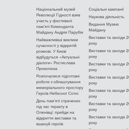
Національний музей
Соціальні кампанії
Революції Гідності взяв
Наукова діяльність
участь у фестивалі
Видання Музею
пам'яті Коменданта
Майдану
Майдану Андрія Парубія
Виставки та заходи 
Найважливіші виклики
року
сучасності у відкритій
Виставки та заходи 
розмові. У Києві
року
відбудуться «Актуальні
діалоги» Ростислава
Виставки та заходи 
Прокопюка
року
Розпочалися підготовчі
Виставки та заходи 
роботи з облаштування
року
меморіального простору
Виставки та заходи 
Героїв Небесної Сотні
року
День памʼяті страчених
Виставки та заходи 
під час теракту в
року
Оленівці: прийди на
Виставки та заходи 
відкриття виставки та
року
вшануй героїв