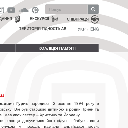
Пошукова
форма
Пошук
ДАННЯ
ЕКСКУРСІЇ
СПІВПРАЦЯ
ТЕРИТОРІЯ ГІДНОСТІ: AR
УКР
ENG
КОАЛІЦІЯ ПАМ'ЯТІ
ка
орьович Гурик
народився 2 жовтня 1994 року в
івську. Він був старшою дитиною в родині Ірини та
ів і мав двох сестер – Христину та Йордану.
ня хлопця долучилися його дідусь і бабуся: вони
онуком у походи, навчали англійської мови,