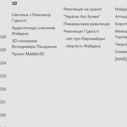
3D
Революція на граніті
Майдан
Світлини з Революції
"Україна без Кучми"
Агітац
Гідності
Помаранчева революція
Борот
Аудіоспогади учасників
Революція Гідності
Мемор
Майдану
2026
Героїв
- світ про Євромайдан
3D-панорами
Творчі
- творчість Майдану
Володимира Писаренка
2025
Симво
Проєкт Maidan3D
[МАЙД
2024
2023
2022
2021
2020