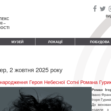
ВИ
ЛЕКС
І –
НОСТІ
МУЗЕЙ
ЛОКАЦІЇ
ПОБУДОВА
ер, 2 жовтня 2025 року
народження Героя Небесної Сотні Романа Гури
Роман Іг
Івано-Франк
Ігоря Гурик
До вихован
ходили з 