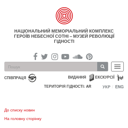
Перейти
до
основного
матеріалу
НАЦІОНАЛЬНИЙ МЕМОРІАЛЬНИЙ КОМПЛЕКС
ГЕРОЇВ НЕБЕСНОЇ СОТНІ – МУЗЕЙ РЕВОЛЮЦІЇ
ГІДНОСТІ
Пошукова
Toggl
форма
navig
Пошук
ВИДАННЯ
ЕКСКУРСІЇ
СПІВПРАЦЯ
ТЕРИТОРІЯ ГІДНОСТІ: AR
УКР
ENG
До списку новин
На головну сторінку