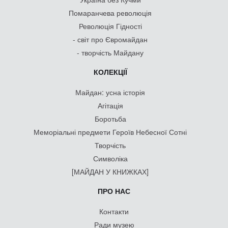
Помаранчева революція
Революція Гідності
- світ про Євромайдан
- творчість Майдану
КОЛЕКЦІЇ
Майдан: усна історія
Агітація
Боротьба
Меморіальні предмети Героїв Небесної Сотні
Творчість
Символіка
[МАЙДАН У КНИЖКАХ]
ПРО НАС
Контакти
Ради музею