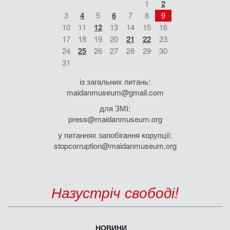
1
2
3
4
5
6
7
8
9
10
11
12
13
14
15
16
17
18
19
20
21
22
23
24
25
26
27
28
29
30
31
із загальних питань:
maidanmuseum@gmail.com
для ЗМІ:
press@maidanmuseum.org
у питаннях запобігання корупції:
stopcorruption@maidanmuseum.org
Назустріч свободі!
НОВИНИ