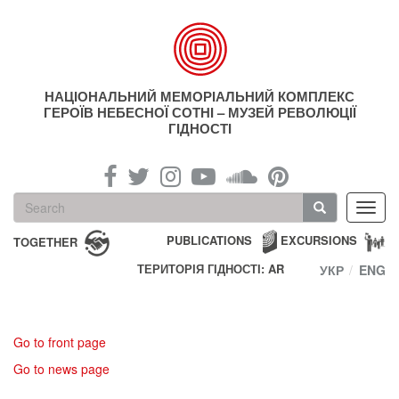
Skip
to
main
content
НАЦІОНАЛЬНИЙ МЕМОРІАЛЬНИЙ КОМПЛЕКС
ГЕРОЇВ НЕБЕСНОЇ СОТНІ – МУЗЕЙ РЕВОЛЮЦІЇ
ГІДНОСТІ
Search
Toggl
form
navig
Search
PUBLICATIONS
EXCURSIONS
TOGETHER
ТЕРИТОРІЯ ГІДНОСТІ: AR
УКР
ENG
Go to front page
Go to news page