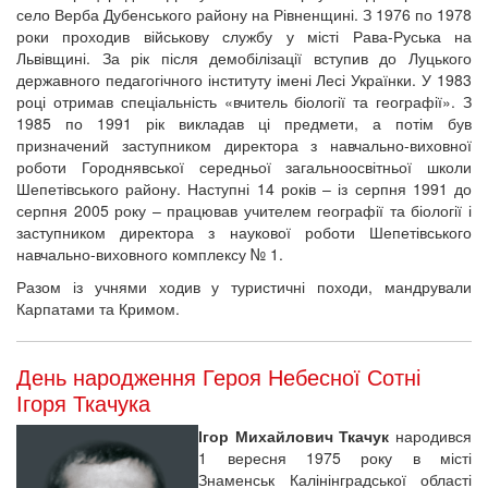
село Верба Дубенського району на Рівненщині. З 1976 по 1978
роки проходив військову службу у місті Рава-Руська на
Львівщині. За рік після демобілізації вступив до Луцького
державного педагогічного інституту імені Лесі Українки. У 1983
році отримав спеціальність «вчитель біології та географії». З
1985 по 1991 рік викладав ці предмети, а потім був
призначений заступником директора з навчально-виховної
роботи Городнявської середньої загальноосвітньої школи
Шепетівського району. Наступні 14 років – із серпня 1991 до
серпня 2005 року – працював учителем географії та біології і
заступником директора з наукової роботи Шепетівського
навчально-виховного комплексу № 1.
Разом із учнями ходив у туристичні походи, мандрували
Карпатами та Кримом.
День народження Героя Небесної Сотні
Ігоря Ткачука
Ігор Михайлович Ткачук
народився
1 вересня 1975 року в місті
Знаменськ Калінінградської області