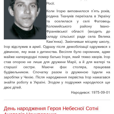
Росії.
Коли Ігорю виповнилося п’ять років,
родина Ткачуків переїхала в Україну
та оселилася у селі Фатовець
Коломийського району Івано-
Франківської області (входить до
складу сільської ради села Велика
Кам’янка). Закінчивши місцеву школу,
Ігор відслужив в армії. Одразу після демобілізації одружився з
дівчиною, яку знав з дитинства. Весілля було скромним, адже
майже напередодні помер батько Ігоря, який тяжко хворів. Ігор
став опорою не лише для дружини Марії, а й для матері та
старшої сестри. Маючи фах столяра, працював
будівельником. Спочатку разом із дружиною їздили на
заробітки у Чехію. Після народження первістка Ігор намагався
знайти роботу в Україні. Згодом у подружжя народилося ще
двоє дітей.
Народився: 1975-09-01
День народження Героя Небесної Сотні