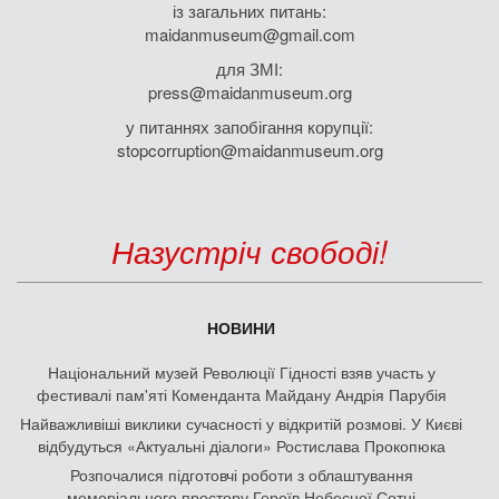
із загальних питань:
maidanmuseum@gmail.com
для ЗМІ:
press@maidanmuseum.org
у питаннях запобігання корупції:
stopcorruption@maidanmuseum.org
Назустріч свободі!
НОВИНИ
Національний музей Революції Гідності взяв участь у
фестивалі пам'яті Коменданта Майдану Андрія Парубія
Найважливіші виклики сучасності у відкритій розмові. У Києві
відбудуться «Актуальні діалоги» Ростислава Прокопюка
Розпочалися підготовчі роботи з облаштування
меморіального простору Героїв Небесної Сотні