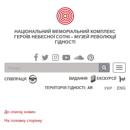
Перейти
до
основного
матеріалу
НАЦІОНАЛЬНИЙ МЕМОРІАЛЬНИЙ КОМПЛЕКС
ГЕРОЇВ НЕБЕСНОЇ СОТНІ – МУЗЕЙ РЕВОЛЮЦІЇ
ГІДНОСТІ
Пошукова
Toggl
форма
navig
Пошук
ВИДАННЯ
ЕКСКУРСІЇ
СПІВПРАЦЯ
ТЕРИТОРІЯ ГІДНОСТІ: AR
УКР
ENG
До списку новин
На головну сторінку