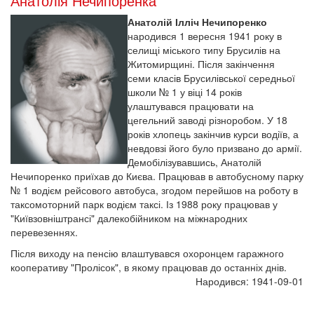
Анатолія Нечипоренка
Анатолій Ілліч Нечипоренко
народився 1 вересня 1941 року в
селищі міського типу Брусилів на
Житомирщині. Після закінчення
семи класів Брусилівської середньої
школи № 1 у віці 14 років
улаштувався працювати на
цегельний заводі різноробом. У 18
років хлопець закінчив курси водіїв, а
невдовзі його було призвано до армії.
Демобілізувавшись, Анатолій
Нечипоренко приїхав до Києва. Працював в автобусному парку
№ 1 водієм рейсового автобуса, згодом перейшов на роботу в
таксомоторний парк водієм таксі. Із 1988 року працював у
"Київзовніштрансі" далекобійником на міжнародних
перевезеннях.
Після виходу на пенсію влаштувався охоронцем гаражного
кооперативу "Пролісок", в якому працював до останніх днів.
Народився: 1941-09-01