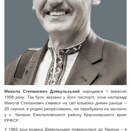
Микола Степанович Дзявульський
народився 1 вересня
1958 року. Так було вказано у його паспорті, хоча насправді
Микола Степанович з’явився на світ кількома днями раніше –
25 серпня, в родині репресованих, які перебували на засланні
у с. Чагерне Ємельянівського району Красноярського краю
РРФСР.
У 1962 році родина Дзявульських повернулася до України – в