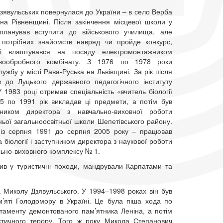
зявульських повернулася до України – в село Верба
на Рівненщині. Після закінчення місцевої школи у
ланував вступити до військового училища, але
потрібних знайомств навряд чи пройде конкурс,
і влаштувався на посаду електромонтажником
евообробного комбінату. З 1976 по 1978 роки
ужбу у місті Рава-Руська на Львівщині. За рік після
ив до Луцького державного педагогічного інституту
У 1983 році отримав спеціальність «вчитель біології
85 по 1991 рік викладав ці предмети, а потім був
пником директора з навчально-виховної роботи
ьої загальноосвітньої школи Шепетівського району.
– із серпня 1991 до серпня 2005 року – працював
 біології і заступником директора з наукової роботи
льно-виховного комплексу № 1.
ив у туристичні походи, мандрували Карпатами та
 Миколу Дзявульського. У 1994–1998 роках він був
м’яті Голодомору в Україні. Це була піша хода по
стаменту демонтованого пам’ятника Леніна, а потім
стичного терору. Того ж року Микола Степанович