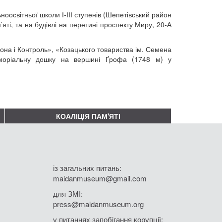
оосвітньої школи І-ІІІ ступенів (Шепетівський район
’яті, та на будівлі на перетині проспекту Миру, 20-А
на і Контроль», «Козацького товариства ім. Семена
еморіальну дошку на вершині Ґрофа (1748 м) у
КОАЛІЦІЯ ПАМ'ЯТІ
із загальних питань:
maidanmuseum@gmail.com
для ЗМІ:
press@maidanmuseum.org
у питаннях запобігання корупції: