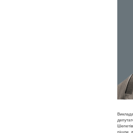
Виклада
депутат
Шепетів
пішли д