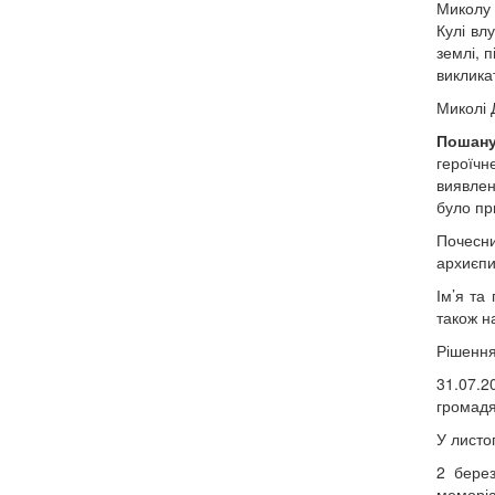
Миколу 
Кулі вл
землі, 
виклика
Миколі 
Пошану
героїчн
виявлен
було пр
Почесни
архиєпи
Ім’я та
також н
Рішення
31.07.
громадя
У листо
2 берез
меморіа