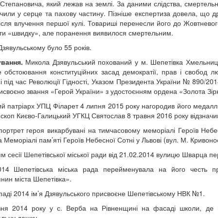
Степановича, який лежав на землі. За даними слідства, смертель
учили у серце та пахову частину. Пізніше експертиза довела, що
після влучення першої кулі. Товариші перенесли його до Жовтнев
ти «швидку», але поранення виявилося смертельним.
Дзявульському було 55 років.
вання.
Микола Дзявульський похований у м. Шепетівка Хмельницьк
е обстоювання конституційних засад демократії, прав і свобод л
і під час Революції Гідності, Указом Президента України № 890/20
исвоєно звання «Герой України» з удостоєнням ордена «Золота Зір
й патріарх УПЦ Філарет 4 липня 2015 року нагородив його медаллю
скоп Києво-Галицький УГКЦ Святослав 8 травня 2016 року відзнач
 портрет героя викарбувані на тимчасовому меморіалі Героїв Небес
а Меморіалі пам’яті Героїв Небесної Сотні у Львові (вул. М. Кривоно
м сесії Шепетівської міської ради від 21.02.2014 вулицю Шварца 
2014 Шепетівська міська рада перейменувала на його честь 
нин міста Шепетівка».
паді 2014 ім’я Дзявульського присвоєне Шепетівському НВК №1.
ня 2014 року у с. Верба на Рівненщині на фасаді школи, де 
льну дошку.