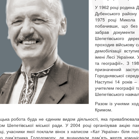
У 1962 році родина Д
Дубенського району 
1975 році Микола п
побачивши, що без 
забрав документи 
Шепетівського дер
проходив військову сл
демобілізації вступ
імені Лесі Українки. 
та географії». З 19
призначений засту
Городнявської середн
Наступні 14 років 
учителем географії та
Шепетівського навча
Разом із учнями ход
Кримом.
цька робота буда не єдиним видом діяльності, яка приваблювала
ом Шепетівської міської ради. У 2004 році організував акцію па
ці, учасники якої поклали вінок з написом «Кат України» біля по
о пам’ятника Голодомору, де вшанували пам’ять жертв комуні