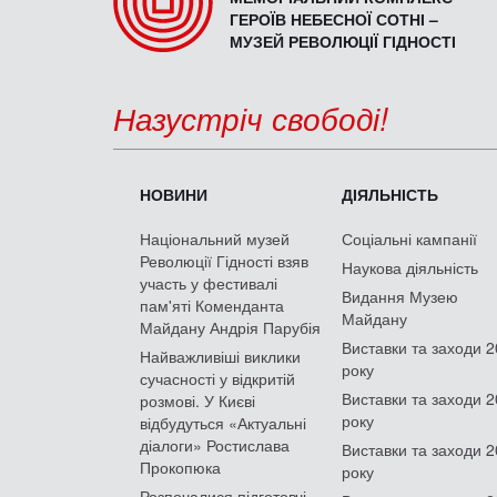
ГЕРОЇВ НЕБЕСНОЇ СОТНІ –
МУЗЕЙ РЕВОЛЮЦІЇ ГІДНОСТІ
Назустріч свободі!
НОВИНИ
ДІЯЛЬНІСТЬ
Національний музей
Соціальні кампанії
Революції Гідності взяв
Наукова діяльність
участь у фестивалі
Видання Музею
пам'яті Коменданта
Майдану
Майдану Андрія Парубія
Виставки та заходи 
Найважливіші виклики
року
сучасності у відкритій
Виставки та заходи 
розмові. У Києві
року
відбудуться «Актуальні
діалоги» Ростислава
Виставки та заходи 
Прокопюка
року
Розпочалися підготовчі