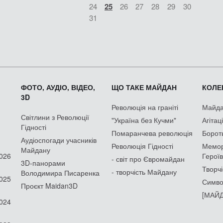
24
25
26
27
28
29
30
31
ФОТО, АУДІО, ВІДЕО,
ЩО ТАКЕ МАЙДАН
КОЛЕК
3D
Революція на граніті
Майдан
Світлини з Революції
"Україна без Кучми"
Агітац
Гідності
Помаранчева революція
Борот
Аудіоспогади учасників
Революція Гідності
Мемор
Майдану
2026
Героїв
- світ про Євромайдан
3D-панорами
Творчі
- творчість Майдану
Володимира Писаренка
2025
Симво
Проєкт Maidan3D
[МАЙД
2024