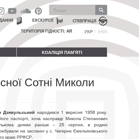
Пошукова
форма
Пошук
ДАННЯ
ЕКСКУРСІЇ
СПІВПРАЦЯ
ТЕРИТОРІЯ ГІДНОСТІ: AR
УКР
ENG
КОАЛІЦІЯ ПАМ'ЯТІ
сної Сотні Миколи
ч Дзявульський
народився 1 вересня 1958 року.
його паспорті, хоча насправді Микола Степанович
кількома днями раніше – 25 серпня, в родині
ребували на засланні у с. Чагерне Ємельянівського
ого краю РРФСР.