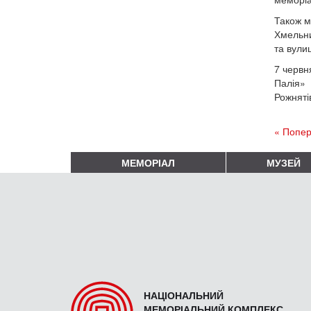
Також м
Хмельни
та вулиц
7 червн
Палія»
Рожняті
« Попер
МЕМОРІАЛ
МУЗЕЙ
НАЦІОНАЛЬНИЙ
МЕМОРІАЛЬНИЙ КОМПЛЕКС