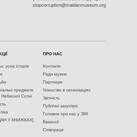
stopcorruption@maidanmuseum.org
ЦІЇ
ПРО НАС
: усна історія
Контакти
ія
Ради музею
ьба
Партнери
іальні предмети
Членство в організаціях
 Небесної Сотні
Звітність
сть
Публічні закупівлі
ліка
Головне про нас у ЗМІ
АН У КНИЖКАХ]
Вакансії
Співпраця