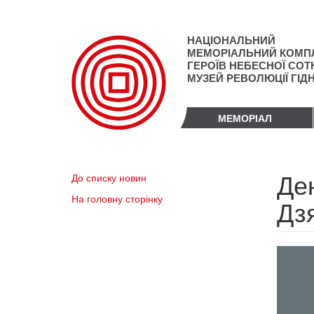
Перейти
до
основного
НАЦІОНАЛЬНИЙ
матеріалу
МЕМОРІАЛЬНИЙ КОМП
ГЕРОЇВ НЕБЕСНОЇ СОТН
МУЗЕЙ РЕВОЛЮЦІЇ ГІД
МЕМОРІАЛ
Де
До списку новин
На головну сторінку
Дз