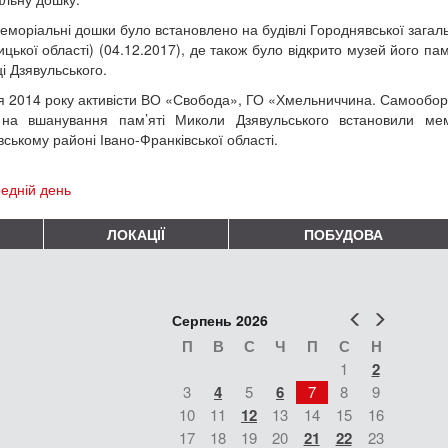
еморіальні дошки було встановлено на будівлі Городнявської загальн
цької області) (04.12.2017), де також було відкрито музей його пам
і Дзявульського.
я 2014 року активісти ВО «Свобода», ГО «Хмельниччина. Самооборо
 на вшанування пам’яті Миколи Дзявульського встановили м
вському районі Івано-Франківської області.
едній день
ЛОКАЦІЇ
ПОБУДОВА
Попер
Наст
Серпень 2026
П
В
С
Ч
П
С
Н
1
2
3
4
5
6
7
8
9
10
11
12
13
14
15
16
17
18
19
20
21
22
23