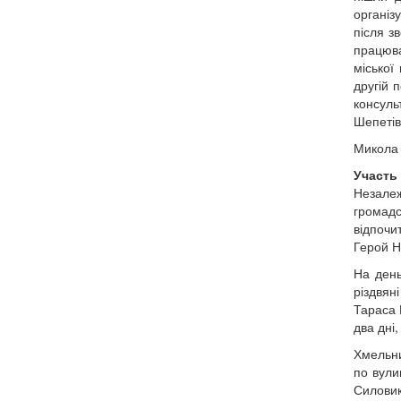
організ
після з
працюва
міської
другій 
консул
Шепетівс
Микола 
Участь 
Незалеж
громадс
відпочи
Герой Н
На день
різдвян
Тараса 
два дні
Хмельни
по вули
Силовик