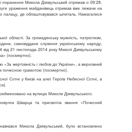
ні поранення Микола Дзявульський отримав о 09:28.
 друге ураження майданівець отримав вже лежачи на
ого палацу, де облаштовувався шпиталь. Намагалися
ої області. За громадянську мужність, патріотизм,
юдини, самовіддане служіння українському народу,
14 від 21 листопада 2014 року Миколі Дзявульському
ка» (посмертно).
 «За жертовність і любов до України», а верховний
ив почесною грамотою (посмертно).
ної Сотні у Києві на алеї Героїв Небесної Сотні, а
са).
перейменовано на вулицю Миколи Дзявульського.
провулок Шварца та присвоїла звання «Почесний
навчався Микола Дзявульський, було встановлено