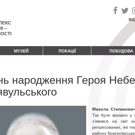
ВИ
ЛЕКС
І –
НОСТІ
МУЗЕЙ
ЛОКАЦІЇ
ПОБУДОВА
нь народження Героя Небе
явульського
Микола Степанови
Так було вказано у 
з’явився на світ 
репресованих, які пе
району Красноярськ