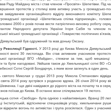
ував Раду Майдану міста і став членом «Просвіти» Шепетівки. Під ч
вершення протестів у столиці взяв активну участь у громадсько-пол
в завідувачем організаційного відділу виконавчого комітету Шепет
 громадської організації «Шепетівська спілка підприємців», голов
половині 2000-х років почав вести патріотично-виховну роботу сере
ьтантом Народного депутата України Ігоря Сабія та членом па
ької міської громадської організації «Товариство політичних в’язнів,
Дзявульський був одружений та мав доньку Оксану.
у Революції Гідності.
У 2013 році до Києва Микола Дзявульський 
ності вночі 30 листопада. Він став активним учасником протестн
ької організації ВГО «Майдан», стежачи за тим, щоб мешканці 
ти та були нагодовані. Увійшов також до Хмельницької сотні ВО «С
ебесної Сотні Сергій Бондарчук, з яким вони загинуть в один день.
 святого Миколая у грудні 2013 року Микола Степанович відвідав
і свята 2014 року зустрівся з родиною вдома. 26 січня 2014 року в
Шевченка. І ще двічі навідався до рідного міста на початку та в се
, знов поїхав до Києва. В останнє вони спілкувалися 19 лютого.
цька сотня «Свободи» була однією з найактивніших. Вранці 20 люто
ці Інститутській, відтісняючи спецназівців угору, хмельничани ру
и відкрили вогонь по активістах і група розсіялася. Один з учасникі