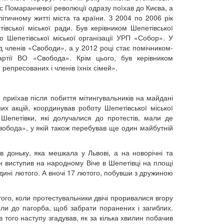
ас Помаранчевої революції одразу поїхав до Києва, а
ітичному житті міста та країни. З 2004 по 2006 рік
івської міської ради. Був керівником Шепетівської
ою Шепетівської міської організації УРП «Собор». У
д членів «Свободи», а у 2012 році стає помічником-
ртії ВО «Свобода». Крім цього, був керівником
 репресованих і членів їхніх сімей».
приїхав після побиття мітингувальників на майдані
их акцій, координував роботу Шепетівської міської
Шепетівки, які долучалися до протестів, мали де
вобода», у якій також перебував ще один майбутній
 доньку, яка мешкала у Львові, а на новорічні та
ін виступив на народному Віче в Шепетівці на площі
редині лютого. А вночі 17 лютого, побувши з дружиною
го, коли протестувальники двічі проривалися вгору
шили до пагорба, щоб забрати поранених і загиблих.
в того наступу згадував, як за кілька хвилин побачив