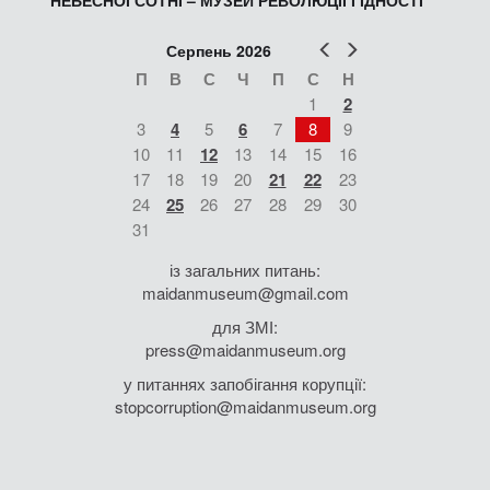
НЕБЕСНОЇ СОТНІ – МУЗЕЙ РЕВОЛЮЦІЇ ГІДНОСТІ
Попер
Наст
Серпень 2026
П
В
С
Ч
П
С
Н
1
2
3
4
5
6
7
8
9
10
11
12
13
14
15
16
17
18
19
20
21
22
23
24
25
26
27
28
29
30
31
із загальних питань:
maidanmuseum@gmail.com
для ЗМІ:
press@maidanmuseum.org
у питаннях запобігання корупції:
stopcorruption@maidanmuseum.org