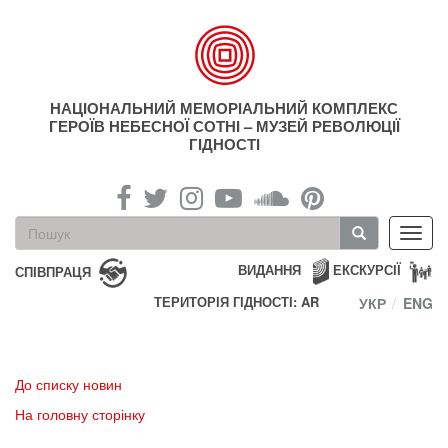
Перейти
до
основного
матеріалу
НАЦІОНАЛЬНИЙ МЕМОРІАЛЬНИЙ КОМПЛЕКС
ГЕРОЇВ НЕБЕСНОЇ СОТНІ – МУЗЕЙ РЕВОЛЮЦІЇ
ГІДНОСТІ
Пошукова
Toggl
форма
navig
Пошук
ВИДАННЯ
ЕКСКУРСІЇ
СПІВПРАЦЯ
ТЕРИТОРІЯ ГІДНОСТІ: AR
УКР
ENG
До списку новин
На головну сторінку