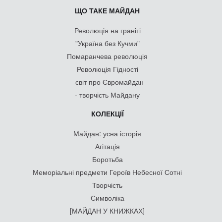
ЩО ТАКЕ МАЙДАН
Революція на граніті
"Україна без Кучми"
Помаранчева революція
Революція Гідності
- світ про Євромайдан
- творчість Майдану
КОЛЕКЦІЇ
Майдан: усна історія
Агітація
Боротьба
Меморіальні предмети Героїв Небесної Сотні
Творчість
Символіка
[МАЙДАН У КНИЖКАХ]