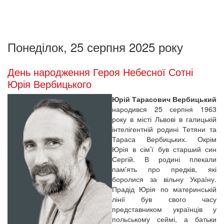
Понеділок, 25 серпня 2025 року
День народження Героя Небесної Сотні
Юрія Вербицького
Юрій Тарасович Вербицький
народився 25 серпня 1963
року в місті Львові в галицькій
інтелігентній родині Тетяни та
Тараса Вербицьких. Окрім
Юрія в сім’ї був старший син
Сергій. В родині плекали
пам'ять про предків, які
боролися за вільну Україну.
Прадід Юрія по материнській
лінії був свого часу
представником українців у
польському сеймі, а батьки