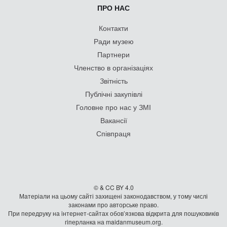
ПРО НАС
Контакти
Ради музею
Партнери
Членство в організаціях
Звітність
Публічні закупівлі
Головне про нас у ЗМІ
Вакансії
Співпраця
© & CC BY 4.0
Матеріали на цьому сайті захищені законодавством, у тому числі
законами про авторське право.
При передруку на iнтернет-сайтах обов’язкова відкрита для пошуковиків
гiперланка на maidanmuseum.org.