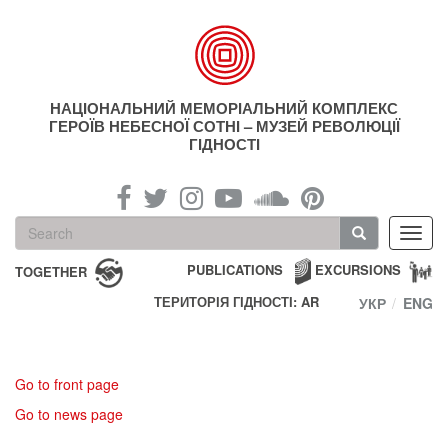
Skip
to
main
content
НАЦІОНАЛЬНИЙ МЕМОРІАЛЬНИЙ КОМПЛЕКС
ГЕРОЇВ НЕБЕСНОЇ СОТНІ – МУЗЕЙ РЕВОЛЮЦІЇ
ГІДНОСТІ
Search
Toggl
form
navig
Search
PUBLICATIONS
EXCURSIONS
TOGETHER
ТЕРИТОРІЯ ГІДНОСТІ: AR
УКР
ENG
Go to front page
Go to news page