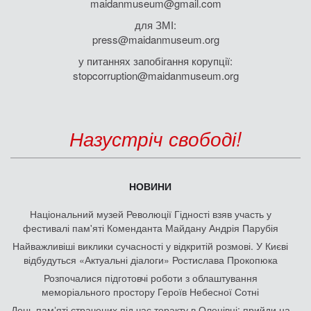
maidanmuseum@gmail.com
для ЗМІ:
press@maidanmuseum.org
у питаннях запобігання корупції:
stopcorruption@maidanmuseum.org
Назустріч свободі!
НОВИНИ
Національний музей Революції Гідності взяв участь у
фестивалі пам'яті Коменданта Майдану Андрія Парубія
Найважливіші виклики сучасності у відкритій розмові. У Києві
відбудуться «Актуальні діалоги» Ростислава Прокопюка
Розпочалися підготовчі роботи з облаштування
меморіального простору Героїв Небесної Сотні
День памʼяті страчених під час теракту в Оленівці: прийди на