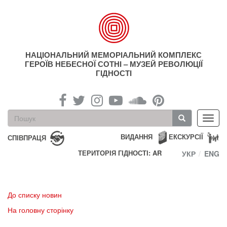
Перейти
до
основного
матеріалу
НАЦІОНАЛЬНИЙ МЕМОРІАЛЬНИЙ КОМПЛЕКС
ГЕРОЇВ НЕБЕСНОЇ СОТНІ – МУЗЕЙ РЕВОЛЮЦІЇ
ГІДНОСТІ
Пошукова
Toggl
форма
navig
Пошук
ВИДАННЯ
ЕКСКУРСІЇ
СПІВПРАЦЯ
ТЕРИТОРІЯ ГІДНОСТІ: AR
УКР
ENG
До списку новин
На головну сторінку