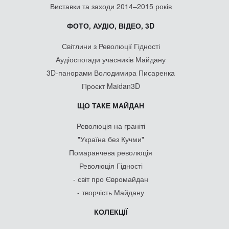
Виставки та заходи 2014–2015 років
ФОТО, АУДІО, ВІДЕО, 3D
Світлини з Революції Гідності
Аудіоспогади учасників Майдану
3D-панорами Володимира Писаренка
Проєкт Maidan3D
ЩО ТАКЕ МАЙДАН
Революція на граніті
"Україна без Кучми"
Помаранчева революція
Революція Гідності
- світ про Євромайдан
- творчість Майдану
КОЛЕКЦІЇ