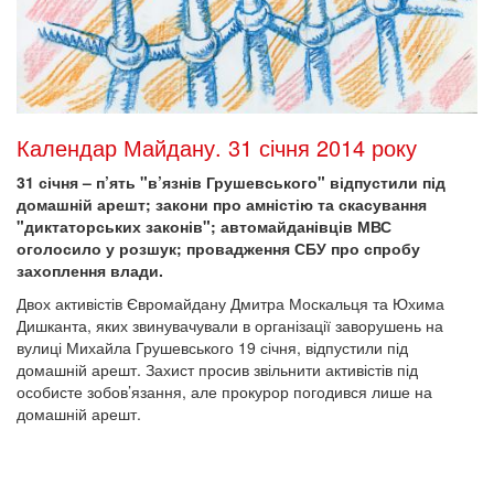
Календар Майдану. 31 січня 2014 року
31 січня – п’ять "в’язнів Грушевського" відпустили під
домашній арешт; закони про амністію та скасування
"диктаторських законів"; автомайданівців МВС
оголосило у розшук; провадження СБУ про спробу
захоплення влади.
Двох активістів Євромайдану Дмитра Москальця та Юхима
Дишканта, яких звинувачували в організації заворушень на
вулиці Михайла Грушевського 19 січня, відпустили під
домашній арешт. Захист просив звільнити активістів під
особисте зобов’язання, але прокурор погодився лише на
домашній арешт.