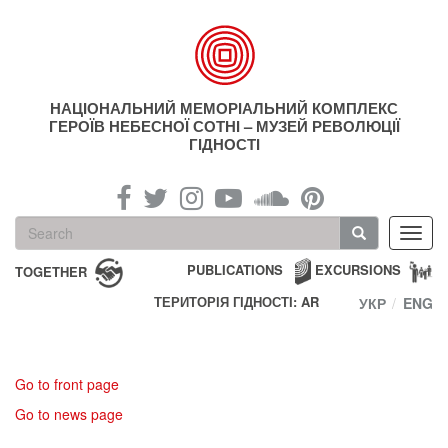
Skip
to
main
content
НАЦІОНАЛЬНИЙ МЕМОРІАЛЬНИЙ КОМПЛЕКС
ГЕРОЇВ НЕБЕСНОЇ СОТНІ – МУЗЕЙ РЕВОЛЮЦІЇ
ГІДНОСТІ
Search
Toggl
form
navig
Search
PUBLICATIONS
EXCURSIONS
TOGETHER
ТЕРИТОРІЯ ГІДНОСТІ: AR
УКР
ENG
Go to front page
Go to news page