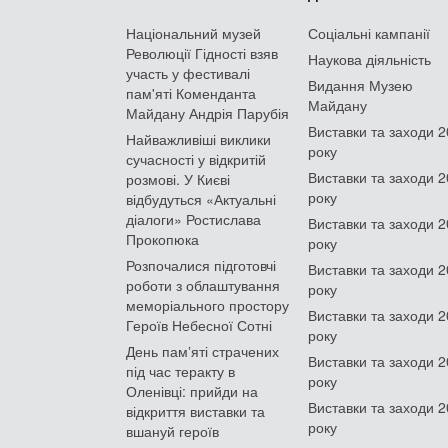
Національний музей
Соціальні кампанії
Революції Гідності взяв
Наукова діяльність
участь у фестивалі
Видання Музею
пам'яті Коменданта
Майдану
Майдану Андрія Парубія
Виставки та заходи 
Найважливіші виклики
року
сучасності у відкритій
Виставки та заходи 
розмові. У Києві
року
відбудуться «Актуальні
діалоги» Ростислава
Виставки та заходи 
Прокопюка
року
Розпочалися підготовчі
Виставки та заходи 
роботи з облаштування
року
меморіального простору
Виставки та заходи 
Героїв Небесної Сотні
року
День памʼяті страчених
Виставки та заходи 
під час теракту в
року
Оленівці: прийди на
Виставки та заходи 
відкриття виставки та
року
вшануй героїв