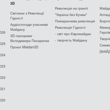
3D
Революція на граніті
Майдан
Світлини з Революції
"Україна без Кучми"
Агітац
Гідності
Помаранчева революція
Борот
Аудіоспогади учасників
Революція Гідності
Мемор
Майдану
2026
Героїв
- світ про Євромайдан
3D-панорами
Творчі
- творчість Майдану
Володимира Писаренка
2025
Симво
Проєкт Maidan3D
[МАЙД
2024
2023
2022
2021
2020