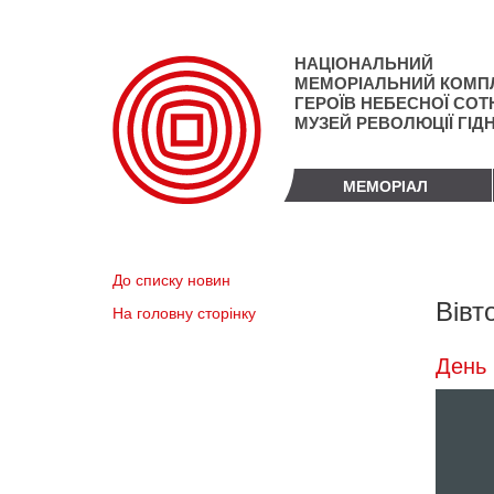
Перейти
до
основного
НАЦІОНАЛЬНИЙ
матеріалу
МЕМОРІАЛЬНИЙ КОМП
ГЕРОЇВ НЕБЕСНОЇ СОТН
МУЗЕЙ РЕВОЛЮЦІЇ ГІД
МЕМОРІАЛ
До списку новин
Вівт
На головну сторінку
День 