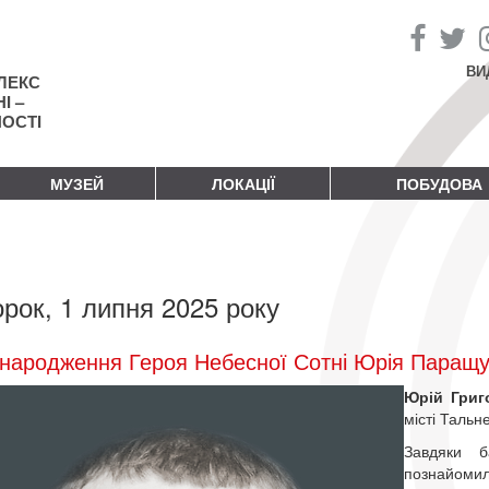
ВИ
ЛЕКС
І –
НОСТІ
МУЗЕЙ
ЛОКАЦІЇ
ПОБУДОВА
орок, 1 липня 2025 року
народження Героя Небесної Сотні Юрія Паращу
Юрій Григ
місті Тальн
Завдяки 
познайомил