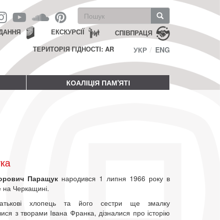
Пошукова
форма
Пошук
ДАННЯ
ЕКСКУРСІЇ
СПІВПРАЦЯ
ТЕРИТОРІЯ ГІДНОСТІ: AR
УКР
ENG
КОАЛІЦІЯ ПАМ'ЯТІ
ка
орович Паращук
народився 1 липня 1966 року в
е на Черкащині.
батькові хлопець та його сестри ще змалку
ися з творами Івана Франка, дізналися про історію