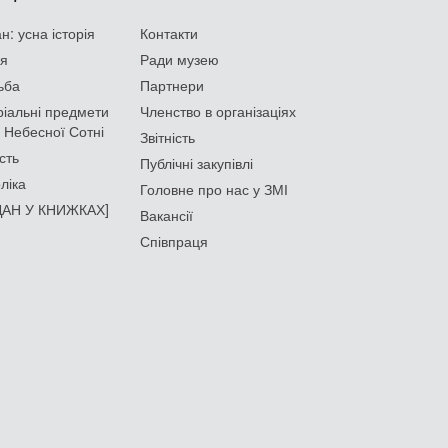
: усна історія
Контакти
ія
Ради музею
ьба
Партнери
іальні предмети
Членство в організаціях
 Небесної Сотні
Звітність
сть
Публічні закупівлі
ліка
Головне про нас у ЗМІ
АН У КНИЖКАХ]
Вакансії
Співпраця