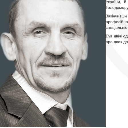
України, 
Голодомору
Закінчивш
професійн
спеціальніст
Був двічі 
про двох до