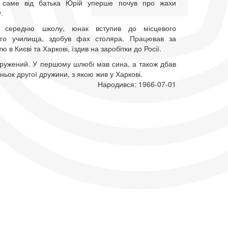
й саме від батька Юрій уперше почув про жахи
.
и середню школу, юнак вступив до місцевого
ого училища, здобув фах столяра. Працював за
ю в Києві та Харкові, їздив на заробітки до Росії.
одружений. У першому шлюбі мав сина, а також дбав
ньок другої дружини, з якою жив у Харкові.
Народився: 1966-07-01