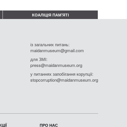
КОАЛІЦІЯ ПАМ'ЯТІ
із загальних питань:
maidanmuseum@gmail.com
для ЗМІ:
press@maidanmuseum.org
у питаннях запобігання корупції:
stopcorruption@maidanmuseum.org
ЦІЇ
ПРО НАС