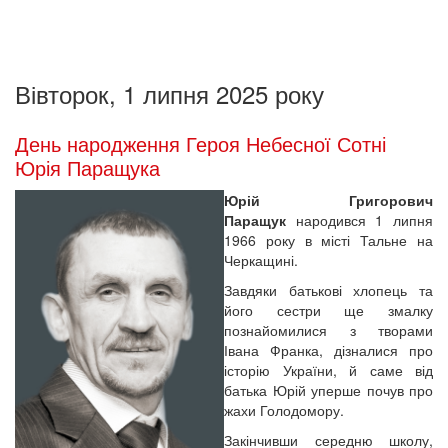
Вівторок, 1 липня 2025 року
День народження Героя Небесної Сотні
Юрія Паращука
Юрій Григорович
Паращук
народився 1 липня
1966 року в місті Тальне на
Черкащині.
Завдяки батькові хлопець та
його сестри ще змалку
познайомилися з творами
Івана Франка, дізналися про
історію України, й саме від
батька Юрій уперше почув про
жахи Голодомору.
Закінчивши середню школу,