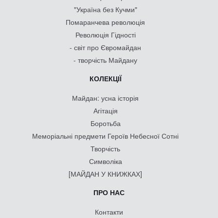
"Україна без Кучми"
Помаранчева революція
Революція Гідності
- світ про Євромайдан
- творчість Майдану
КОЛЕКЦІЇ
Майдан: усна історія
Агітація
Боротьба
Меморіальні предмети Героїв Небесної Сотні
Творчість
Символіка
[МАЙДАН У КНИЖКАХ]
ПРО НАС
Контакти