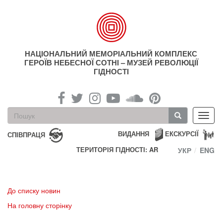
Перейти
до
основного
матеріалу
НАЦІОНАЛЬНИЙ МЕМОРІАЛЬНИЙ КОМПЛЕКС
ГЕРОЇВ НЕБЕСНОЇ СОТНІ – МУЗЕЙ РЕВОЛЮЦІЇ
ГІДНОСТІ
Пошукова
Toggl
форма
navig
Пошук
ВИДАННЯ
ЕКСКУРСІЇ
СПІВПРАЦЯ
ТЕРИТОРІЯ ГІДНОСТІ: AR
УКР
ENG
До списку новин
На головну сторінку