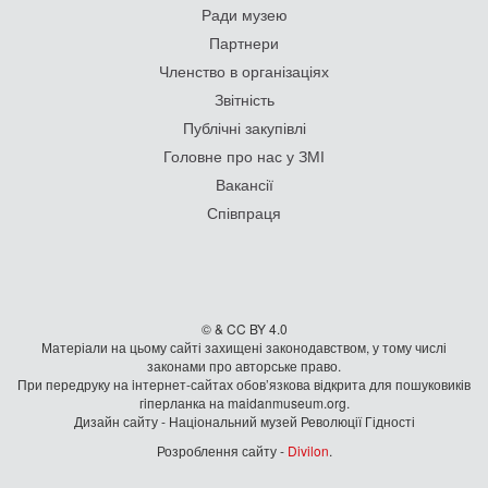
Ради музею
Партнери
Членство в організаціях
Звітність
Публічні закупівлі
Головне про нас у ЗМІ
Вакансії
Співпраця
© & CC BY 4.0
Матеріали на цьому сайті захищені законодавством, у тому числі
законами про авторське право.
При передруку на iнтернет-сайтах обов’язкова відкрита для пошуковиків
гiперланка на maidanmuseum.org.
Дизайн сайту - Національний музей Революції Гідності
Розроблення сайту -
Divilon
.