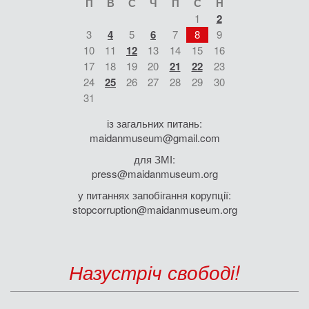
П
В
С
Ч
П
С
Н
1
2
3
4
5
6
7
8
9
10
11
12
13
14
15
16
17
18
19
20
21
22
23
24
25
26
27
28
29
30
31
із загальних питань:
maidanmuseum@gmail.com
для ЗМІ:
press@maidanmuseum.org
у питаннях запобігання корупції:
stopcorruption@maidanmuseum.org
Назустріч свободі!