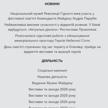
НОВИНИ
Національний музей Революції Гідності взяв участь у
фестивалі пам'яті Коменданта Майдану Андрія Парубія
Найважливіші виклики сучасності у відкритій розмові. У Києві
відбудуться «Актуальні діалоги» Ростислава Прокопюка
Розпочалися підготовчі роботи з облаштування
меморіального простору Героїв Небесної Сотні
День памʼяті страчених під час теракту в Оленівці: прийди на
відкриття виставки та вшануй героїв
ДІЯЛЬНІСТЬ
Соціальні кампанії
Наукова діяльність
Видання Музею Майдану
Виставки та заходи 2026 року
Виставки та заходи 2025 року
Виставки та заходи 2024 року
Виставки та заходи 2023 року